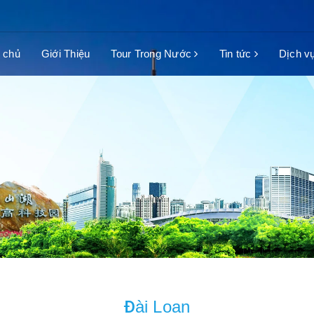
 chủ
Giới Thiệu
Tour Trong Nước
Tin tức
Dịch v
Đài Loan