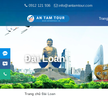
0912 121 936
info@antamtour.com
Trang
Đài Loan
Trang chủ
Đài Loan