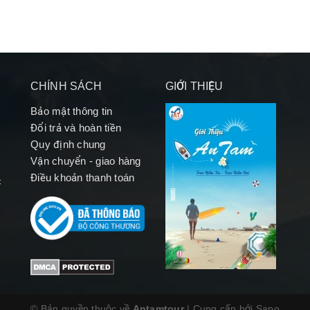
CHÍNH SÁCH
GIỚI THIỆU
Bảo mật thông tin
Đổi trả và hoàn tiền
Quy định chung
Vận chuyển - giao hàng
Điều khoản thanh toán
c
© Bản quyền thuộc về
Antamtour
|
Cung cấp bởi
Sapo