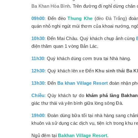
Ba Khan Hòa Bình
. Trên đường đi nghỉ dừng chân đ
09h00
:
Đến đèo
Thung Khe
(
đèo Đá Trắng
) đoà
quán nhỏ nghi ngút mùi thơm của khoai nướng, ng
10h30
:
Đến Mai Châu. Quý khách chụp ảnh cùng
điện thăm quan 1 vòng Bản Lác.
11h30
:
Quý khách dùng cơm trưa tại Nhà hàng.
12h30:
Quý khách lên xe Đến
Khu sinh thái Ba 
13h30:
Đến
Ba khan Village Resort
đoàn nhận phò
Chiều
:
Qúy khách tự do
khám phá làng Bakhan
giác thư thái và yên bình giữa lòng sông Đà.
19h00
:
Đoàn dùng bữa tối tại nhà hàng sang chản
khuôn và sử dụng các dịch vụ, tiện ích trong khu re
Ngủ đêm tại
Bakhan Village Resort.