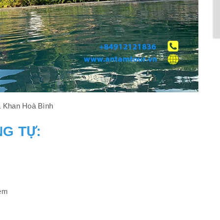
a Khan Hoà Bình
G TỰ:
đêm