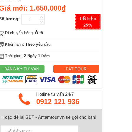
Giá mới:
1.650.000₫
Tiết kiệm
Số lượng:
25%
Di chuyển bằng:
Ô tô
Khởi hành:
Theo yêu cầu
Thời gian:
2 Ngày 1 Đêm
ĐĂNG KÝ TƯ VẤN
ĐẶT TOUR
Hotline tư vấn 24/7
0912 121 936
Hoặc để lại SĐT - Antamtour.vn sẽ gọi cho bạn!