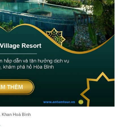
a Khan Hoà Bình
: