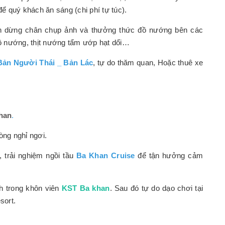
ể quý khách ăn sáng (chi phí tự túc).
n dừng chân chụp ảnh và thưởng thức đồ nướng bên các
ô nướng, thịt nướng tẩm ướp hạt dổi…
Bản Người Thái _
Bản Lác
, tự do thăm quan, Hoặc thuê xe
Khan
.
ng nghỉ ngơi.
, trải nghiệm ngồi tầu
Ba Khan Cruise
để tận hưởng cảm
h trong khôn viên
KST Ba khan
. Sau đó tự do dạo chơi tại
sort.