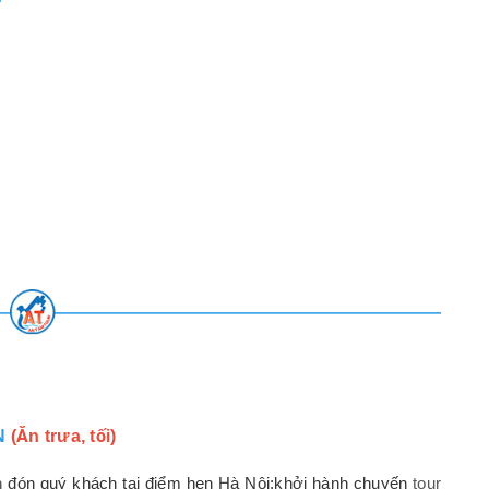
N
(Ăn trưa, tối)
m
đón quý khách tại điểm hẹn Hà Nội;khởi hành chuyến
tour