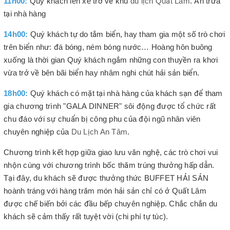
11h00:
Quý khách lên xe trở về khu
du lịch Quất Lâm
. Ăn trưa
tại nhà hàng
14h00:
Quý khách tự do tắm biển, hay tham gia một số trò chơi
trên biển như: đá bóng, ném bóng nước… Hoàng hôn buông
xuống là thời gian Quý khách ngắm những con thuyền ra khơi
vừa trở về bên bãi biển hay nhâm nghi chút hải sản biển.
18h00:
Quý khách có mặt tại nhà hàng của khách sạn để tham
gia chương trình "GALA DINNER" sôi động được tổ chức rất
chu đáo với sự chuẩn bị công phu của đội ngũ nhân viên
chuyên nghiệp của
Du Lịch An Tâm
.
Chương trình kết hợp giữa giao lưu văn nghệ, các trò chơi vui
nhộn cùng với chương trình bốc thăm trúng thưởng hấp dẫn.
Tại đây, du khách sẽ được thưởng thức BUFFET HẢI SẢN
hoành tráng với hàng trăm món hải sản chỉ có ở Quất Lâm
được chế biến bởi các đầu bếp chuyên nghiệp. Chắc chắn du
khách sẽ cảm thấy rất tuyệt vời (chi phí tự túc).