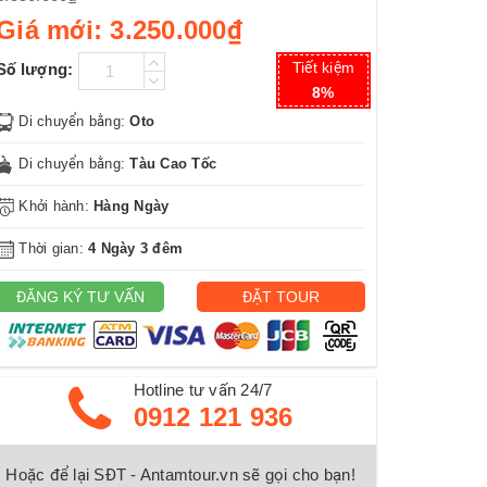
Giá mới:
3.250.000₫
Tiết kiệm
Số lượng:
8%
Di chuyển bằng:
Oto
Di chuyển bằng:
Tàu Cao Tốc
Khởi hành:
Hàng Ngày
Thời gian:
4 Ngày 3 đêm
ĐĂNG KÝ TƯ VẤN
ĐẶT TOUR
Hotline tư vấn 24/7
0912 121 936
Hoặc để lại SĐT - Antamtour.vn sẽ gọi cho bạn!