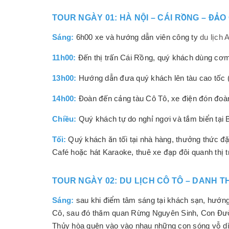
TOUR NGÀY 01: HÀ NỘI – CÁI RỒNG – ĐẢO
Sáng:
6h00 xe và hướng dẫn viên công ty
du lịch
11h00:
Đến thị trấn Cái Rồng, quý khách dùng cơm 
13h00:
Hướng dẫn đưa quý khách lên tàu cao tốc (l
14h00:
Đoàn đến cảng tàu Cô Tô, xe điện đón đoàn
Chiều:
Quý khách tự do nghỉ ngơi và tắm biển tại 
Tối:
Quý khách ăn tối tại nhà hàng, thưởng thức đặ
Café hoặc hát Karaoke, thuê xe đạp đôi quanh thị t
TOUR NGÀY 02: DU LỊCH CÔ TÔ – DANH 
Sáng:
sau khi điểm tâm sáng tại khách sạn, hướn
Cô, sau đó thăm quan Rừng Nguyên Sinh, Con Đườn
Thủy hòa quện vào vào nhau những con sóng vỗ dì