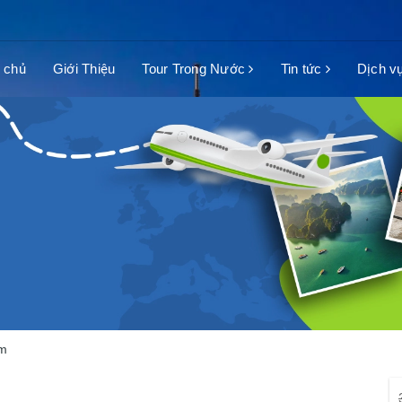
 chủ
Giới Thiệu
Tour Trong Nước
Tin tức
Dịch v
êm