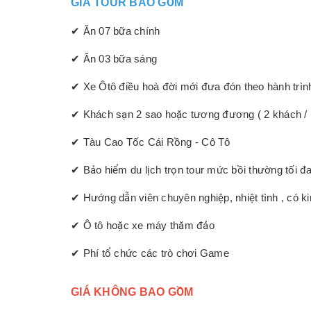
GIÁ TOUR BAO GỒM
✔ Ăn 07 bữa chính
✔ Ăn 03 bữa sáng
✔ Xe Ôtô điều hoà đời mới đưa đón theo hành trình
✔ Khách sạn 2 sao hoặc tương đương ( 2 khách / 1 
✔ Tàu Cao Tốc Cái Rồng - Cô Tô
✔ Bảo hiểm du lịch trọn tour mức bồi thường tối 
✔ Hướng dẫn viên chuyên nghiệp, nhiệt tình , có ki
✔ Ô tô hoặc xe máy thăm đảo
✔ Phí tổ chức các trò chơi Game
GIÁ KHÔNG BAO GỒM