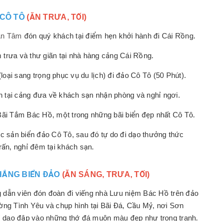
 CÔ TÔ
(ĂN TRƯA, TỐI)
 An Tâm
đón quý khách tại điểm hẹn khởi hành đi Cái Rồng.
trưa và thư giãn tại nhà hàng cảng Cái Rồng.
oại sang trọng phục vụ du lịch) đi đảo Cô Tô (50 Phút).
 tại cảng đưa về khách sạn nhận phòng và nghỉ ngơi.
Bãi Tắm Bác Hồ, một trong những bãi biển đẹp nhất Cô Tô.
c sản biển đảo Cô Tô, sau đó tự do đi dạo thưởng thức
rấn, nghỉ đêm tại khách sạn.
THẮNG BIỂN ĐẢO
(ĂN SÁNG, TRƯA, TỐI)
g dẫn viên đón đoàn đi viếng nhà Lưu niệm Bác Hồ trên đảo
g Tình Yêu và chụp hình tại Bãi Đá, Cầu Mỷ, nơi Sơn
 dao đập vào những thớ đá muôn màu đẹp như trong tranh.