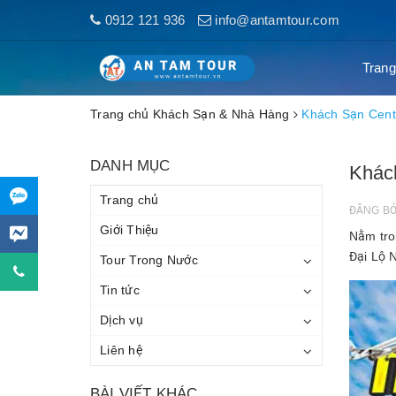
0912 121 936
info@antamtour.com
Trang
Trang chủ
Khách Sạn & Nhà Hàng
Khách Sạn Cent
DANH MỤC
Khác
Trang chủ
ĐĂNG B
Giới Thiệu
Nằm tro
Đại Lộ 
Tour Trong Nước
Tin tức
Dịch vụ
Liên hệ
BÀI VIẾT KHÁC