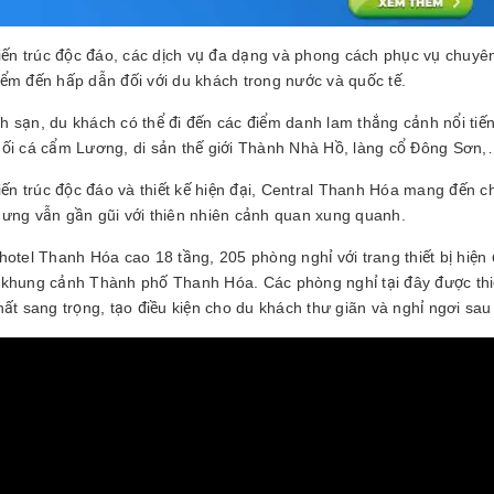
 kiến trúc độc đáo, các dịch vụ đa dạng và phong cách phục vụ chuy
iểm đến hấp dẫn đối với du khách trong nước và quốc tế.
h sạn, du khách có thể đi đến các điểm danh lam thắng cảnh nổi ti
uối cá cẩm Lương, di sản thế giới Thành Nhà Hồ, làng cổ Đông Sơn
 kiến trúc độc đáo và thiết kế hiện đại, Central Thanh Hóa mang đến
hưng vẫn gần gũi với thiên nhiên cảnh quan xung quanh.
hotel Thanh Hóa cao 18 tầng, 205 phòng nghỉ với trang thiết bị hiện 
 khung cảnh Thành phố Thanh Hóa. Các phòng nghỉ tại đây được thiết
hất sang trọng, tạo điều kiện cho du khách thư giãn và nghỉ ngơi sa