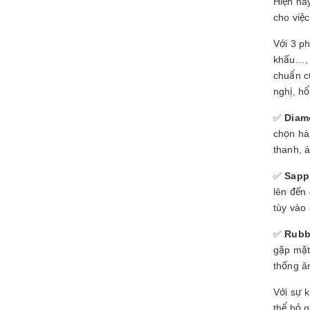
Hiện na
cho việc
Với 3 p
khấu…, 
chuẩn c
nghị, hổ
✅
Diam
chọn hà
thanh, 
✅
Sapp
lên đến
tùy vào
✅
Rub
gặp mặt
thống â
Với sự k
thể bỏ 