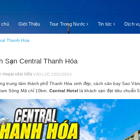
 chủ
Giới Thiệu
Tour Trong Nước
Tin tức
Dịch v
ral Thanh Hóa
h Sạn Central Thanh Hóa
ỞI
PHẠM VĂN TIẾN
VÀO LÚC 25/12/2024
ng trung tâm thành phố Thanh Hóa xinh đẹp; cách sân bay Sao Và
Nam Sông Mã chỉ 10km.
Central Hotel
là khách sạn đạt tiêu chuẩn 