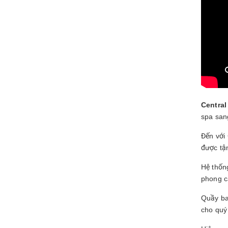
Centra
spa san
Đến với
được tậ
Hệ thốn
phong c
Quầy ba
cho quý