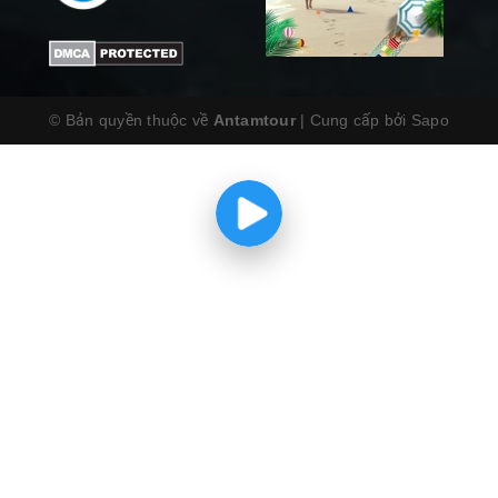
© Bản quyền thuộc về
Antamtour
|
Cung cấp bởi
Sapo