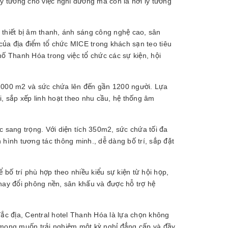
lý tưởng cho việc nghỉ dưỡng mà còn là nơi lý tưởng
 thiết bị âm thanh, ánh sáng công nghệ cao, sân
của địa điểm tổ chức MICE trong khách sạn teo tiêu
hố Thanh Hóa trong việc tổ chức các sự kiện, hội
 1000 m2 và sức chứa lên đến gần 1200 người. Lựa
i, sắp xếp linh hoạt theo nhu cầu, hệ thống âm
sang trọng. Với diện tích 350m2, sức chứa tối đa
 hình tương tác thông minh., dễ dàng bố trí, sắp đặt
bố trí phù hợp theo nhiều kiểu sự kiện từ hội họp,
thay đổi phông nền, sân khấu và được hỗ trợ hệ
í đắc địa, Central hotel Thanh Hóa là lựa chọn không
i mong muốn trải nghiệm một kỳ nghỉ đẳng cấp và đầy