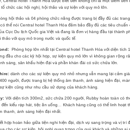
y, Central hotel Thanh Hóa được biết đến không chỉ là một điểm đến 
 tổ chức các hội nghị, hội thảo và sự kiện với quy mô lớn.
hòng hội thảo và 04 phòng chức năng được trang bị đầy đủ các trang
có thể nói Central hotel Thanh Hóa đảm bảo đầy đủ các tiêu chuẩn 
ủa Cục Du lịch Quốc gia Việt và đang là đơn vị hàng đầu tại thành p
i thảo với quy mô trong nước và quốc tế.
ond:
Phòng họp lớn nhất tại Central hotel Thanh Hóa với diện tích
ng đầu cho các kỳ hội họp, sự kiện quy mô lớn vì không gian rộng rã
ánh sáng, sân khấu hiện đại và phần khán đài có sức chứa lớn.
hire:
dành cho các sự kiện quy mô nhỏ nhưng vẫn mang lại cảm giác 
 400 người, được trang bị hệ thống âm thanh, ánh sáng hiện đại, màn
 sự kiện cũng như nhu cầu sử dụng của khách hàng.
by:
Với diện tích 300m2, sức chứa 200 người, Rubby hoàn toàn có thể 
 đến kiểu rạp hát, tiệc ăn uống… Khách hàng cũng có thể linh hoạt 
m thanh, ánh sáng hiện đại nhất.
ết hợp hoàn hảo giữa tiện nghi hiện đại, dịch vụ sang trọng và vị tr
qua cho các sự kiện, hội nghị quan trọng của quý khách và những a