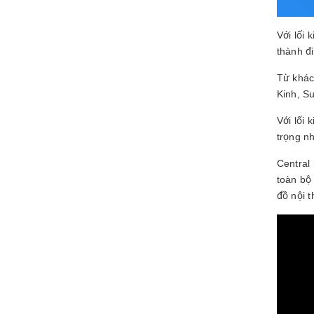
Với lối
thành đ
Từ khác
Kinh, S
Với lối
trọng n
Central 
toàn bộ
đồ nội t