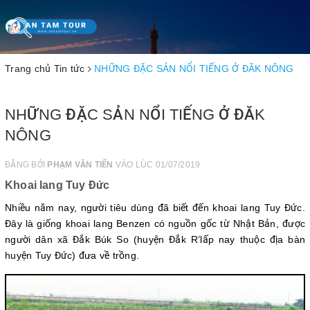
Toggle
navigation
Trang chủ
Tin tức
NHỮNG ĐẶC SẢN NỔI TIẾNG Ở ĐĂK NÔNG
NHỮNG ĐẶC SẢN NỔI TIẾNG Ở ĐĂK
NÔNG
ĐĂNG BỞI
PHẠM VĂN TIẾN
VÀO LÚC 01/07/2019
Khoai lang Tuy Đức
Nhiều năm nay, người tiêu dùng đã biết đến khoai lang Tuy Đức.
Đây là giống khoai lang Benzen có nguồn gốc từ Nhật Bản, được
người dân xã Đắk Búk So (huyện Đắk R’lấp nay thuộc địa bàn
huyện Tuy Đức) đưa về trồng
.