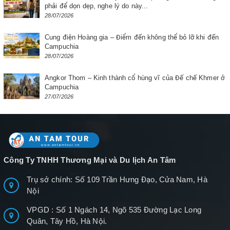
phải để dọn dẹp, nghe lý do này...
28/07/2026
Cung điện Hoàng gia – Điểm đến không thể bỏ lỡ khi đến
Campuchia
28/07/2026
Angkor Thom – Kinh thành cổ hùng vĩ của Đế chế Khmer ở
Campuchia
27/07/2026
Công Ty TNHH Thương Mại và Du lịch An Tâm
Trụ sở chính: Số 109 Trần Hưng Đạo, Cửa Nam, Hà
Nội
VPGD : Số 1 Ngách 14, Ngõ 535 Đường Lạc Long
Quân, Tây Hồ, Hà Nội.