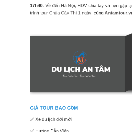
17h40:
Về đến Hà Nội, HDV chia tay và hẹn gặp lại
trình
tour Chùa Cây Thị 1 ngày
. cùng
Antamtour.v
GIÁ TOUR BAO GỒM
✅ Xe du lịch đời mới
✅ Hướng Dẫn Viên