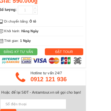
Giá:
590.000₫
Số lượng:
Di chuyển bằng:
Ô tô
Khởi hành:
Hàng Ngày
Thời gian:
1 Ngày
ĐĂNG KÝ TƯ VẤN
ĐẶT TOUR
Hotline tư vấn 24/7
0912 121 936
Hoặc để lại SĐT - Antamtour.vn sẽ gọi cho bạn!