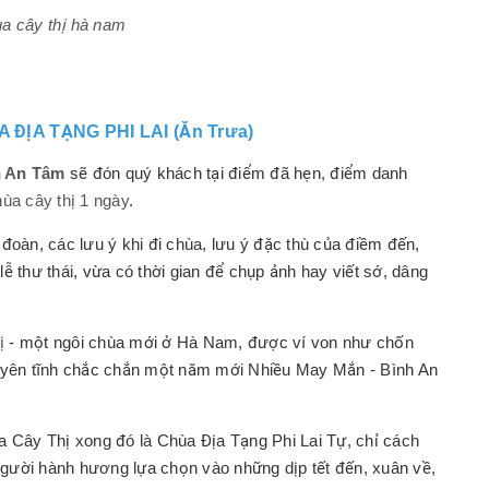
ùa cây thị hà nam
 ĐỊA TẠNG PHI LAI (Ăn Trưa)
h An Tâm
sẽ đón quý khách tại điểm đã hẹn, điểm danh
hùa cây thị 1 ngày
.
đoàn, các lưu ý khi đi chùa, lưu ý đặc thù của điềm đến,
ễ thư thái, vừa có thời gian để chụp ảnh hay viết sớ, dâng
ị
- một ngôi chùa mới ở Hà Nam, được ví von như chốn
hĩ, yên tĩnh chắc chắn một năm mới Nhiều May Mắn - Bình An
a Cây Thị xong đó là Chùa Địa Tạng Phi Lai Tự, chỉ cách
gười hành hương lựa chọn vào những dịp tết đến, xuân về,