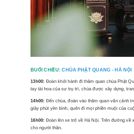
BUỔI CHIỀU:
CHÙA PHẬT QUANG - HÀ NỘI
13h00:
Đoàn khởi hành đi thăm quan chùa Phật Qu
tay tài hoa của sư trụ trì, chùa được xây dựng, trang
14h00:
Đến chùa, đoàn vào thăm quan vãn cảnh tro
giây phút yên bình, quên đi mọi phiền muội của cu
16h00:
Đoàn lên xe trở về Hà Nội. Trên đường về
cho người thân.