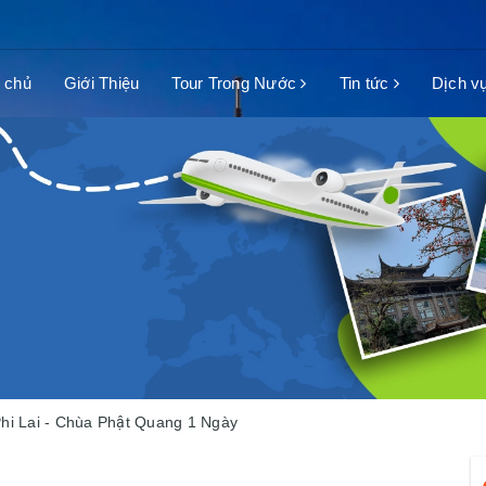
 chủ
Giới Thiệu
Tour Trong Nước
Tin tức
Dịch v
Phi Lai - Chùa Phật Quang 1 Ngày