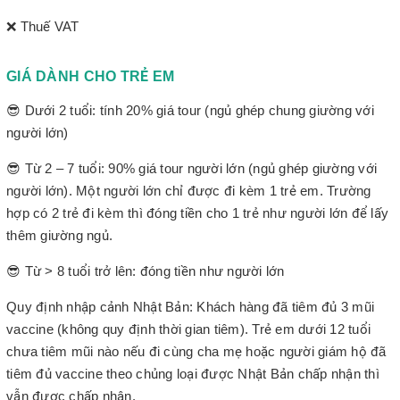
❌ Thuế VAT
GIÁ DÀNH CHO TRẺ EM
😎 Dưới 2 tuổi: tính 20% giá tour (ngủ ghép chung giường với
người lớn)
😎 Từ 2 – 7 tuổi: 90% giá tour người lớn (ngủ ghép giường với
người lớn). Một người lớn chỉ được đi kèm 1 trẻ em. Trường
hợp có 2 trẻ đi kèm thì đóng tiền cho 1 trẻ như người lớn để lấy
thêm giường ngủ.
😎 Từ > 8 tuổi trở lên: đóng tiền như người lớn
Quy định nhập cảnh Nhật Bản: Khách hàng đã tiêm đủ 3 mũi
vaccine (không quy định thời gian tiêm). Trẻ em dưới 12 tuổi
chưa tiêm mũi nào nếu đi cùng cha mẹ hoặc người giám hộ đã
tiêm đủ vaccine theo chủng loại được Nhật Bản chấp nhận thì
vẫn được chấp nhận.