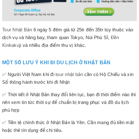
Tour Nhật Bản
6 ngày 5 đêm giá từ 25tr đến 35tr tùy thuộc vào
dịch vụ và hãng bay, tham quan Tokyo, Núi Phú Sĩ,
Đền
Kinkakuji
và nhiều địa điểm thu vị khác.
MỘT SỐ LƯU Ý KHI ĐI DU LỊCH Ở NHẬT BẢN
✅ Người Việt Nam khi đi
tour nhật bản
cần có Hộ Chiếu và xin
Sổ thông hành trước khi đi Nhật
✅ Thời tiết ở Nhật Bản thay đổi liên tục, bạn đi thời điểm nào thì
nên xem tin tức thời sự để chuẩn bị trang phục và đồ du lịch
phù hợp
✅ Tiền tệ chính thức ở Nhật Bản là Yên. Cần mang đủ tiền mặt
hoặc thẻ tín dụng để chi tiêu.