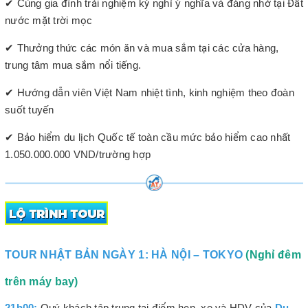
✔ Cùng gia đình trải nghiệm kỳ nghỉ ý nghĩa và đáng nhớ tại Đất
nước mặt trời mọc
✔ Thưởng thức các món ăn và mua sắm tại các cửa hàng,
trung tâm mua sắm nổi tiếng.
✔ Hướng dẫn viên Việt Nam nhiệt tình, kinh nghiệm theo đoàn
suốt tuyến
✔ Bảo hiểm du lịch Quốc tế toàn cầu mức bảo hiểm cao nhất
1.050.000.000 VND/trường hợp
TOUR NHẬT BẢN NGÀY 1: HÀ NỘI – TOKYO
(Nghỉ đêm
trên máy bay)
21h00:
Quý khách tập trung tại điểm hẹn, xe và HDV của
Du