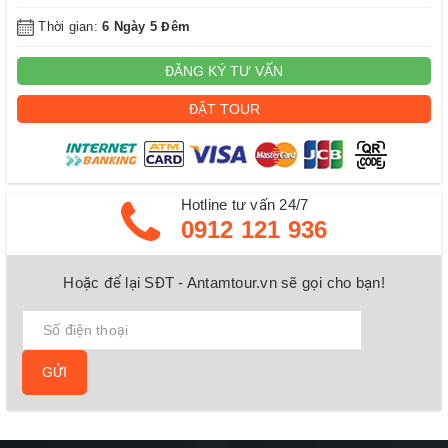
Thời gian:
6 Ngày 5 Đêm
ĐĂNG KÝ TƯ VẤN
ĐẶT TOUR
Hotline tư vấn 24/7
0912 121 936
Hoặc để lại SĐT - Antamtour.vn sẽ gọi cho bạn!
GỬI