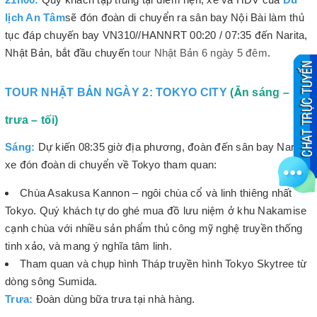
lịch An Tâm
sẽ đón đoàn di chuyển ra sân bay Nội Bài làm thủ
tục đáp chuyến bay VN310//HANNRT 00:20 / 07:35 đến Narita,
Nhật Bản, bắt đầu chuyến
tour Nhật Bản 6 ngày 5 đêm
.
TOUR NHẬT BẢN NGÀY 2: TOKYO CITY
(Ăn sáng –
trưa – tối)
Sáng:
Dự kiến 08:35 giờ địa phương, đoàn đến sân bay Narita,
xe đón đoàn di chuyển về Tokyo tham quan:
Chùa Asakusa Kannon – ngôi chùa cổ và linh thiêng nhất
Tokyo. Quý khách tự do ghé mua đồ lưu niệm ở khu Nakamise
cạnh chùa với nhiều sản phẩm thủ công mỹ nghệ truyền thống
tinh xảo, và mang ý nghĩa tâm linh.
Tham quan và chụp hình Tháp truyền hình Tokyo Skytree từ
dòng sông Sumida.
Trưa:
Đoàn dùng bữa trưa tại nhà hàng.