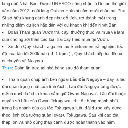
làng quê Nhật Bản. Được UNESCO công nhận là Di sản thế giới
vào năm 2013, ngôi làng Oshino Hakkai nằm dưới chân núi Phú
Sĩ sở hữu khung cảnh đẹp như cổ tích, trở thành một trong
những điểm du lịch hấp dẫn với du khách khi đến Nhật Bản.
Đoàn Tham quan Vườn trái cây, thưởng thức và mua về làm
quà cho người thân các loại trái cây theo mùa tại Vườn.
Xe đón Quý khách ra ga lên tàu Shinkansen trải nghiệm tốc
độ của tàu tới 300km/h ( đi 1 trạm ) , Quý khách tiếp tục lên xe
di chuyển về Nagoya.
Trưa:
Đoàn ăn trưa tại nhà hàng sau đó tham quan:
Thăm quan chụp ảnh bên ngoài
Lâu Đài Nagoya
– đây là lâu
đài quan trọng nhất của tỉnh Aichi, Lâu đài Nagoya từng được
mệnh danh là “chìa khóa nắm giữ Owari-Nagoya”. Lâu đài thuộc
quyền sở hữu của Owari Tokugawa, chi tộc hùng mạnh nhất
trong ba nhánh của gia tộc Tokugawa. Lâu đài được xây dựng
theo lệnh của tướng quân Ieyasu Tokugawa. Sau khi các tòa
tháp lớn và nhỏ cùng tháp canh được hoàn thành vào năm