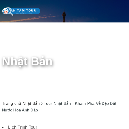
Toggle
navigation
Nhật Bản
Trang chủ
Nhật Bản
Tour Nhật Bản - Khám Phá Vẻ Đẹp Đất
Nước Hoa Anh Đào
Lịch Trình Tour