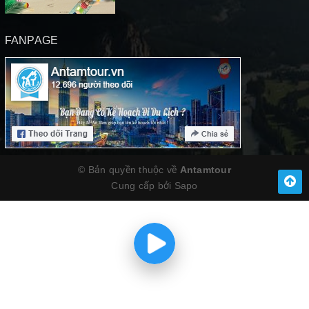
FANPAGE
© Bản quyền thuộc về
Antamtour
Cung cấp bởi
Sapo