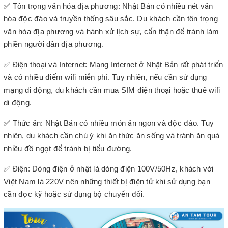
✅ Tôn trọng văn hóa địa phương: Nhật Bản có nhiều nét văn
hóa độc đáo và truyền thống sâu sắc. Du khách cần tôn trọng
văn hóa địa phương và hành xử lịch sự, cẩn thận để tránh làm
phiền người dân địa phương.
✅ Điện thoại và Internet: Mạng Internet ở Nhật Bản rất phát triển
và có nhiều điểm wifi miễn phí. Tuy nhiên, nếu cần sử dụng
mạng di động, du khách cần mua SIM điện thoại hoặc thuê wifi
di động.
✅ Thức ăn: Nhật Bản có nhiều món ăn ngon và độc đáo. Tuy
nhiên, du khách cần chú ý khi ăn thức ăn sống và tránh ăn quá
nhiều đồ ngọt để tránh bị tiểu đường.
✅ Điện: Dòng điện ở nhật là dòng điện 100V/50Hz, khách với
Việt Nam là 220V nên những thiết bị điện tử khi sử dụng bạn
cần đọc kỹ hoặc sử dụng bộ chuyển đổi.