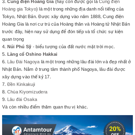
Cung điện Hoàng Gia
(hay còn được gọi là
Cung điện
Hoàng gia Tokyo
) là một trong những địa danh nổi tiếng của
Tokyo, Nhật Bản. Được xây dựng vào năm 1888, Cung điện
Hoàng Gia là nơi cư trú của Hoàng thân và Hoàng tử Nhật Bản
trước đây, hiện nay sử dụng để đón tiếp và tổ chức sự kiện
quan trọng
Núi Phú Sỹ
- biểu tượng của đất nước mặt trời mọc.
Làng cổ Oshino Hakkai
Lâu Đài Nagoya
là một trong những lâu đài lớn và đẹp nhất ở
Nhật Bản. Nằm ở trung tâm thành phố Nagoya, lâu đài được
xây dựng vào thế kỷ 17.
Đền Kinkakuji
Chùa Kiyomizudera
Lâu đài Osaka
Và còn nhiều điểm thăm quan thu vị khác.