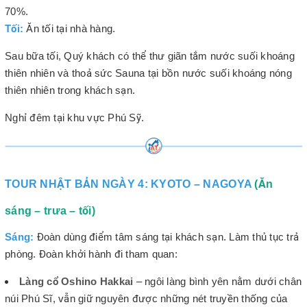
70%.
Tối:
Ăn tối tại nhà hàng.
Sau bữa tối, Quý khách có thể thư giãn tắm nước suối khoáng
thiên nhiên và thoả sức Sauna tại bồn nước suối khoáng nóng
thiên nhiên trong khách sạn.
Nghỉ đêm tại khu vực Phú Sỹ.
TOUR NHẬT BẢN NGÀY 4: KYOTO – NAGOYA
(Ăn
sáng – trưa – tối)
Sáng:
Đoàn dùng điểm tâm sáng tại khách sạn. Làm thủ tục trả
phòng. Đoàn khởi hành đi tham quan:
Làng cổ Oshino Hakkai
– ngôi làng bình yên nằm dưới chân
núi Phú Sĩ, vẫn giữ nguyên được những nét truyền thống của