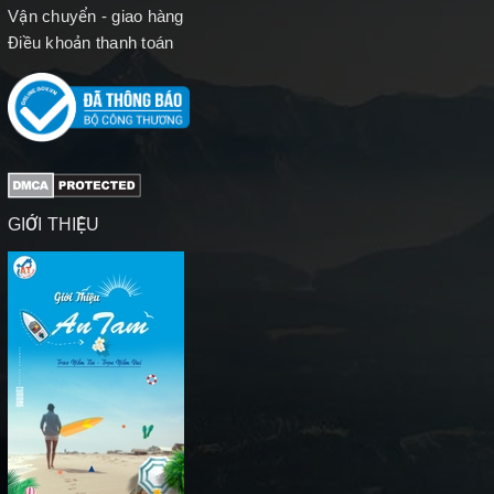
Vận chuyển - giao hàng
Điều khoản thanh toán
GIỚI THIỆU