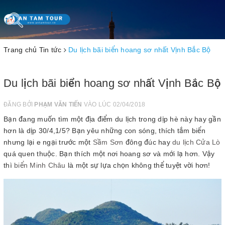
Toggle
navigation
Trang chủ
Tin tức
Du lịch bãi biển hoang sơ nhất Vịnh Bắc Bộ
Du lịch bãi biển hoang sơ nhất Vịnh Bắc Bộ
ĐĂNG BỞI
PHẠM VĂN TIẾN
VÀO LÚC 02/04/2018
Bạn đang muốn tìm một địa điểm du lịch trong dịp hè này hay gần
hơn là dịp 30/4,1/5? Bạn yêu những con sóng, thích tắm biển
nhưng lại e ngại trước một
Sầm Sơn
đông đúc hay
du lịch Cửa Lò
quá quen thuộc. Bạn thích một nơi hoang sơ và mới lạ hơn. Vậy
thì
biển Minh Châu
là một sự lựa chọn không thể tuyệt vời hơn!