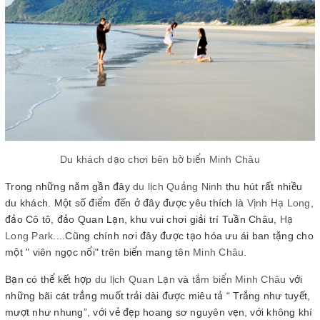
Du khách dạo chơi bên bờ biển Minh Châu
Trong những năm gần đây
du lịch Quảng Ninh
thu hút rất nhiều
du khách. Một số điểm đến ở đây được yêu thích là
Vịnh Hạ Long
,
đảo Cô tô, đảo Quan Lạn, khu vui chơi giải trí Tuần Châu,
Hạ
Long Park
....Cũng chính nơi đây được tạo hóa ưu ái ban tặng cho
một " viên ngọc nổi" trên biển mang tên
Minh Châu
.
Bạn có thể kết hợp
du lịch Quan Lạn
và
tắm biển Minh Châu
với
những bãi cát trắng muốt trải dài được miêu tả “ Trắng như tuyết,
mượt như nhung”, với vẻ đẹp hoang sơ nguyên vẹn, với không khí