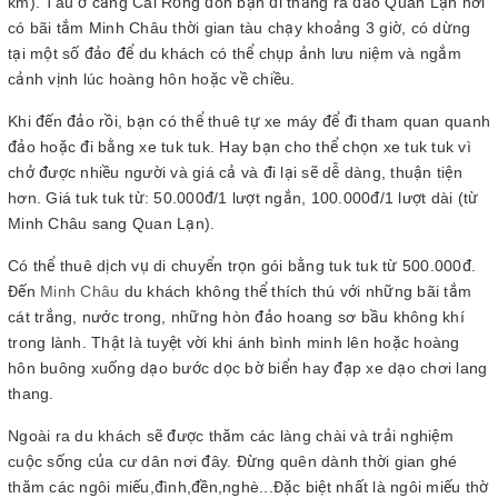
km). Tàu ở cảng Cái Rồng đón bạn đi thẳng ra đảo Quan Lạn nơi
có bãi tắm Minh Châu thời gian tàu chạy khoảng 3 giờ, có dừng
tại một số đảo để du khách có thể chụp ảnh lưu niệm và ngắm
cảnh vịnh lúc hoàng hôn hoặc về chiều.
Khi đến đảo rồi, bạn có thể thuê tự xe máy để đi tham quan quanh
đảo hoặc đi bằng xe tuk tuk. Hay bạn cho thể chọn xe tuk tuk vì
chở được nhiều người và giá cả và đi lại sẽ dễ dàng, thuận tiện
hơn. Giá tuk tuk từ: 50.000đ/1 lượt ngắn, 100.000đ/1 lượt dài (từ
Minh Châu sang Quan Lạn).
Có thể thuê dịch vụ di chuyển trọn gói bằng tuk tuk từ 500.000đ.
Đến
Minh Châu
du khách không thể thích thú với những bãi tắm
cát trắng, nước trong, những hòn đảo hoang sơ bầu không khí
trong lành. Thật là tuyệt vời khi ánh bình minh lên hoặc hoàng
hôn buông xuống dạo bước dọc bờ biển hay đạp xe dạo chơi lang
thang.
Ngoài ra du khách sẽ được thăm các làng chài và trải nghiệm
cuộc sống của cư dân nơi đây. Đừng quên dành thời gian ghé
thăm các ngôi miếu,đình,đền,nghè...Đặc biệt nhất là ngôi miếu thờ