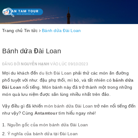
Toggle
navigation
Trang chủ
Tin tức
Bánh dứa Đài Loan
Bánh dứa Đài Loan
ĐĂNG BỞI
NGUYỄN HẠNH
VÀO LÚC 09/10/2023
Mọi du khách đến
du lịch Đài Loan
phải thử các món ăn đường
phố tuyệt vời như: đậu phụ thối, mì bò, và tất nhiên có
bánh dứa
Đài Loan
nổi tiếng. Món bánh này đã trở thành một trong những
món quà lưu niệm được săn lùng nhiều nhất trên đảo.
Vậy điều gì đã khiến
món bánh dứa Đài Loan
trở nên nổi tiếng đến
như vậy? Cùng
Antamtour
tìm hiểu ngay nhé!
Nguồn gốc của món bánh dứa Đài Loan
Ý nghĩa của bánh dứa tại Đài Loan