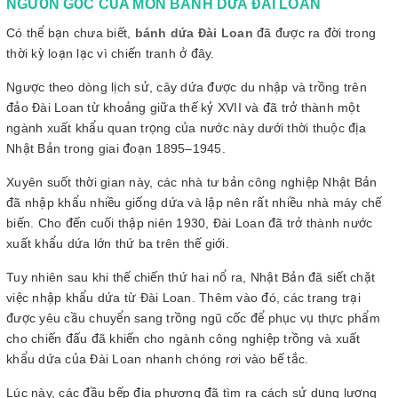
NGUỒN GỐC CỦA MÓN BÁNH DỨA ĐÀI LOAN
Có thể bạn chưa biết,
bánh dứa Đài Loan
đã được ra đời trong
thời kỳ loạn lạc vì chiến tranh ở đây.
Ngược theo dòng lịch sử, cây dứa được du nhập và trồng trên
đảo Đài Loan từ khoảng giữa thế kỷ XVII và đã trở thành một
ngành xuất khẩu quan trọng của nước này dưới thời thuộc địa
Nhật Bản trong giai đoạn 1895–1945.
Xuyên suốt thời gian này, các nhà tư bản công nghiệp Nhật Bản
đã nhập khẩu nhiều giống dứa và lập nên rất nhiều nhà máy chế
biến. Cho đến cuối thập niên 1930, Đài Loan đã trở thành nước
xuất khẩu dứa lớn thứ ba trên thế giới.
Tuy nhiên sau khi thế chiến thứ hai nổ ra, Nhật Bản đã siết chặt
việc nhập khẩu dứa từ Đài Loan. Thêm vào đó, các trang trại
được yêu cầu chuyển sang trồng ngũ cốc để phục vụ thực phẩm
cho chiến đấu đã khiến cho ngành công nghiệp trồng và xuất
khẩu dứa của Đài Loan nhanh chóng rơi vào bế tắc.
Lúc này, các đầu bếp địa phương đã tìm ra cách sử dụng lượng