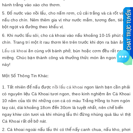
hành trắng vào xào cho thơm.
Đổ nước vào nồi lẩu, cho nấm rơm, củ cải trắng và cà rốt vào
nấu cho chín. Nêm thêm gia vị như nước mắm, tương đen, tiêu,
bột ngọt và đường theo khẩu vị.
Khi nước lẩu sôi, cho cá khoai vào nấu khoảng 10-15 phút cho
chín. Trang trí một ít rau thơm lên trên trước khi dọn ra bàn ăn.
Lẩu cá khoai
ăn cùng với bánh phở, bún hoặc cơm đều rất ngon
miệng. Chúc bạn thành công và thưởng thức món ăn ngon miệng
này!
Một Số Thông Tin Khác:
Tất nhiên để nấu được
nồi lẩu cá khoai
ngon lành bạn cần phải
có nguyên liệu Cá Khoai tươi ngon, theo kinh nghiệm ăn Cá Khoai
10 năm của tôi thì những con cá có màu Trắng Hồng to hơn ngón
tay cái, dài khoảng 18cm đến 30cm là tuyệt nhất, nên chế biến
ngay khiw còn tươi và khi nhúng lẩu thì đừng nhúng quá lâu vì thịt
Cá Khoai rất dễ bở nát.
Cá khoai ngoài nấu lẩu thì có thể nấy canh chua, nấu kho, phơi