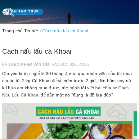
Toggle
navigation
Trang chủ
Tin tức
Cách nấu lẩu cá Khoai
Cách nấu lẩu cá Khoai
ĐĂNG BỞI
PHẠM VĂN TIẾN
VÀO LÚC 02/05/2023
Chuyện là dịp nghỉ lễ 30 tháng 4 vừa qua nhân viên của tôi mua
chuộc tôi 2 kg Cá Khoai để về sớm trước 2 giờ, đến hôm nay nó
lại bảo em không mua được, tức mình tôi viết bài chia sẻ
Cách
Nấu Lẩu Cá Khoai
để dằn mặt nó "đúng là đồ lừa đảo"