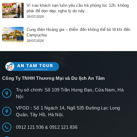
Vì sao khách sạn luôn yêu cầu trả phòng lúc 12h, không
phải để dọn dẹp, nghe lý do này...
28/07/2026
Cung điện Hoàng gia – Điểm đến không thể bỏ lỡ khi đến
Campuchia
28/07/2026
Công Ty TNHH Thương Mại và Du lịch An Tâm
Trụ sở chính: Số 109 Trần Hưng Đạo, Cửa Nam, Hà
Nội
VPGD : Số 1 Ngách 14, Ngõ 535 Đường Lạc Long
Quân, Tây Hồ, Hà Nội.
0912 121 936
&
0912 121 836