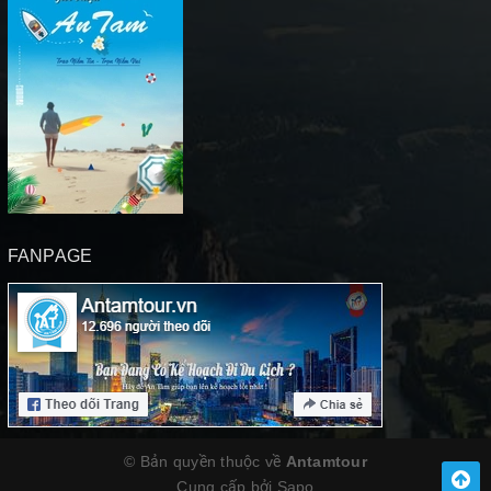
FANPAGE
© Bản quyền thuộc về
Antamtour
Cung cấp bởi
Sapo