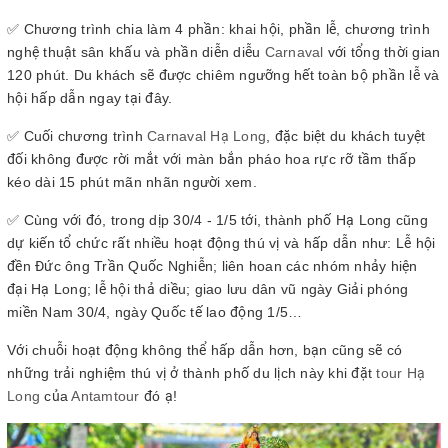
✅ Chương trình chia làm 4 phần: khai hội, phần lễ, chương trình
nghệ thuật sân khấu và phần diễn diễu
Carnaval
với tổng thời gian
120 phút. Du khách sẽ được chiêm ngưỡng hết toàn bộ phần lễ và
hội hấp dẫn ngay tại đây.
✅ Cuối chương trình
Carnaval Hạ Long
, đặc biệt du khách tuyệt
đối không được rời mắt với màn bắn pháo hoa rực rỡ tầm thấp
kéo dài 15 phút mãn nhãn người xem.
✅ Cùng với đó, trong dịp 30/4 - 1/5 tới, thành phố Hạ Long cũng
dự kiến tổ chức rất nhiều hoạt động thú vị và hấp dẫn như: Lễ hội
đền Đức ông Trần Quốc Nghiễn; liên hoan các nhóm nhảy hiện
đại Hạ Long; lễ hội thả diều; giao lưu dân vũ ngày Giải phóng
miền Nam 30/4, ngày Quốc tế lao động 1/5…
Với chuỗi hoạt động không thể hấp dẫn hơn, bạn cũng sẽ có
những trải nghiệm thú vị ở thành phố du lịch này khi đặt
tour Hạ
Long
của
Antamtour
đó ạ!