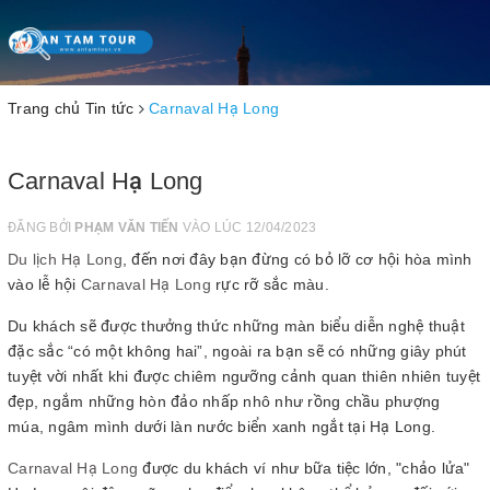
Toggle
navigation
Trang chủ
Tin tức
Carnaval Hạ Long
Carnaval Hạ Long
ĐĂNG BỞI
PHẠM VĂN TIẾN
VÀO LÚC 12/04/2023
Du lịch Hạ Long
, đến nơi đây bạn đừng có bỏ lỡ cơ hội hòa mình
vào lễ hội
Carnaval Hạ Long
rực rỡ sắc màu.
Du khách sẽ được thưởng thức những màn biểu diễn nghệ thuật
đặc sắc “có một không hai”, ngoài ra bạn sẽ có những giây phút
tuyệt vời nhất khi được chiêm ngưỡng cảnh quan thiên nhiên tuyệt
đẹp, ngắm những hòn đảo nhấp nhô như rồng chầu phượng
múa, ngâm mình dưới làn nước biển xanh ngắt tại Hạ Long.
Carnaval Hạ Long
được du khách ví như bữa tiệc lớn, "chảo lửa"