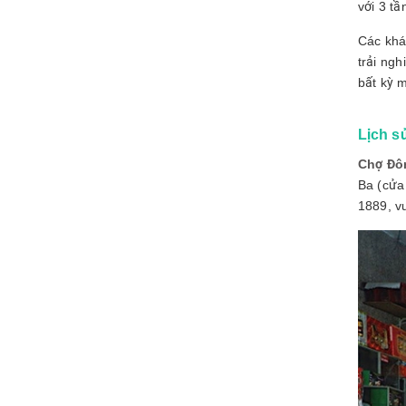
với 3 t
Các khá
trải ng
bất kỳ 
Lịch s
Chợ Đô
Ba (cửa
1889, vu