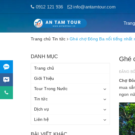
0912 121 936
info@antamtour.com
Trang
Trang chủ
Tin tức
Ghé chợ Đông Ba nổi tiếng nhất n
DANH MỤC
Ghé c
Trang chủ
ĐĂNG B
Giới Thiệu
Chợ Đô
mua sắm
Tour Trong Nước
ngon nứ
Tin tức
Dịch vụ
Liên hệ
BÀI VIẾT KHÁC