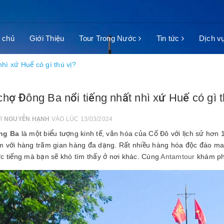
 chủ
Giới Thiệu
Tour Trong Nước
Tin tức
Dịch v
hì xứ Huế có gì thú vị?
hợ Đông Ba nổi tiếng nhất nhì xứ Huế có gì t
ỞI
NGUYỄN HẠNH
VÀO LÚC 13/03/2024
ng Ba
là một biểu tượng kinh tế, văn hóa của Cố Đô với lịch sử hơn 
 với hàng trăm gian hàng đa dạng. Rất nhiều hàng hóa độc đáo 
c tiếng mà bạn sẽ khó tìm thấy ở nơi khác. Cùng
Antamtour
khám phá