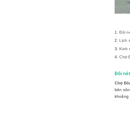
Đôi n
Lịch 
Kinh 
Chợ Đ
Đôi né
Chợ Đô
bên sôn
khoảng 