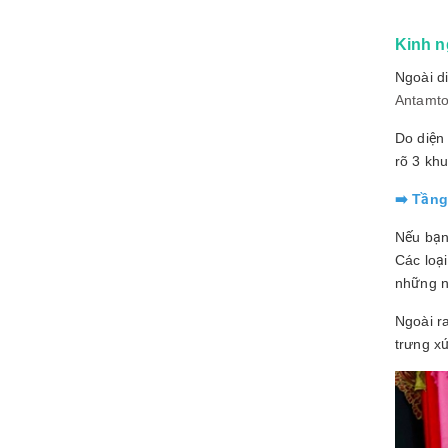
Kinh n
Ngoài d
Antamto
Do diện
rõ 3 kh
➡️ Tầng
Nếu bạn 
Các loại
những n
Ngoài r
trưng x