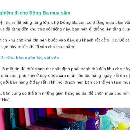
ghiệm đi chợ Đông Ba mua sắm
iện tích mặt bằng rộng lớn,
chợ Đông Ba
còn có 3 tầng mua sắm với 
ur
đã từng đến khu chợ nổi tiếng này, bạn nên đi thẳng lên tầng 3.
 tích khu chợ khá lớn nên bước vào đây, du khách rất dễ bị lạc. Để 
u vực này trước khi đi vào chợ mua sắm:
 3: Khu bán quần áo, vải vóc
là một tín đồ thời trang thì nhất định phải tranh thủ đến khu chợ này
 quần áo, phụ kiện ở đây được cập nhật liên tục hằng ngày, rất đa d
gười bán hàng ở đây rất ít khi nói thách nên bạn có thể yên tâm mu
a, bạn cũng có thể tìm những gian hàng áo dài để chọn mua cho mì
ứ Huế.