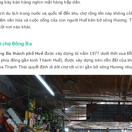
ầng bày bán hàng nghìn mặt hàng hấp dẫn.
ch du lịch trong nước và quốc tế đến khu chợ rộng lớn này không c
hiệm văn hóa và cuộc sống của con người Huế bên bờ sông Hương. Tấ
một nơi nào khác.
ử chợ Đông Ba
ng Ba thành phố Huế
được xây dựng từ năm 1977 dưới thời vua Đồ
 phía đông gần kinh Thành Huế), được xây dựng trên nền đất của kh
a Thành Thái quyết định di dời chợ tới vị trí gần bờ sông Hương như