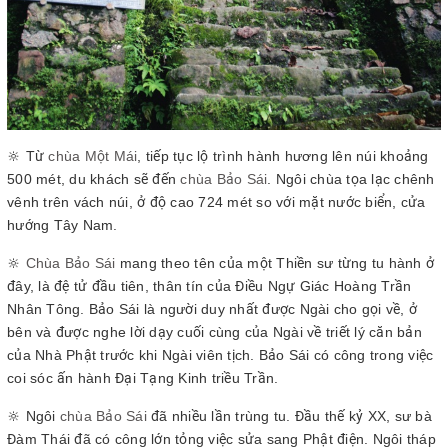
🔆 Từ
chùa Một Mái
, tiếp tục lộ trình hành hương lên núi khoảng
500 mét, du khách sẽ đến
chùa Bảo Sái
. Ngôi chùa tọa lạc chênh
vênh trên vách núi, ở độ cao 724 mét so với mặt nước biển, cửa
hướng Tây Nam.
🔆
Chùa Bảo Sái
mang theo tên của một Thiền sư từng tu hành ở
đây, là đệ tử đầu tiên, thân tín của Điều Ngự Giác Hoàng Trần
Nhân Tông. Bảo Sái là người duy nhất được Ngài cho gọi về, ở
bên và được nghe lời dạy cuối cùng của Ngài về triết lý căn bản
của Nhà Phật trước khi Ngài viên tịch. Bảo Sái có công trong việc
coi sóc ấn hành Đại Tạng Kinh triều Trần.
🔆 Ngôi
chùa Bảo Sái
đã nhiều lần trùng tu. Đầu thế kỷ XX, sư bà
Đàm Thái đã có công lớn tỏng việc sửa sang Phật điện. Ngôi tháp