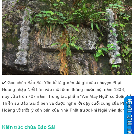
✔️ Góc
chùa Bảo Sái Yên tử
là gườm đá ghi câu chuyện Phật
Hoàng nhập Niết bàn vào một đêm tháng mười một năm 1308,
nay vừa tròn 707 năm. Trong tác phẩm “Am Mây Ngủ” có đoạn kể
Thiền sư Bảo Sái ở bên và được nghe lời dạy cuối cùng của Phật
Hoàng về triết lý căn bản của Nhà Phật trước khi Ngài viên tịch.
Kiến trúc chùa Bảo Sái