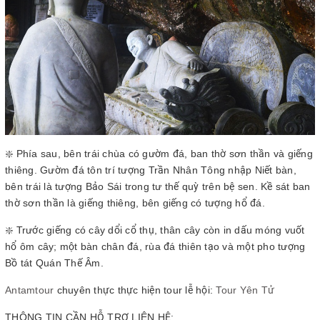
❇️ Phía sau, bên trái chùa có gườm đá, ban thờ sơn thần và giếng
thiêng. G­ườm đá tôn trí tượng Trần Nhân Tông nhập Niết bàn,
bên trái là t­ượng Bảo Sái trong tư thế quỳ trên bệ sen. Kề sát ban
thờ sơn thần là giếng thiêng, bên giếng có tượng hổ đá.
❇️ Trước giếng có cây dổi cổ thụ, thân cây còn in dấu móng vuốt
hổ ôm cây; một bàn chân đá, rùa đá thiên tạo và một pho tượng
Bồ tát Quán Thế Âm.
Antamtour
chuyên thực thực hiện tour lễ hội:
Tour Yên Tử
THÔNG TIN CẦN HỖ TRỢ LIÊN HỆ: