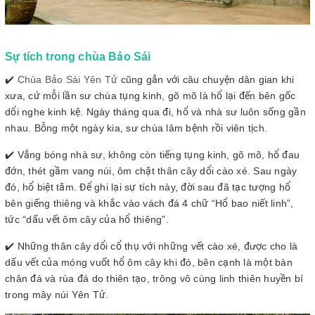
Sự tích trong chùa Bảo Sái
✔️
Chùa Bảo Sái Yên Tử
cũng gắn với câu chuyện dân gian khi
xưa, cứ mỗi lần sư chùa tụng kinh, gõ mõ là hổ lại đến bên gốc
dổi nghe kinh kệ. Ngày tháng qua đi, hổ và nhà sư luôn sống gần
nhau. Bỗng một ngày kia, sư chùa lâm bệnh rồi viên tịch.
✔️ Vắng bóng nhà sư, không còn tiếng tụng kinh, gõ mõ, hổ đau
đớn, thét gầm vang núi, ôm chặt thân cây dổi cào xé. Sau ngày
đó, hổ biệt tăm. Để ghi lại sự tích này, đời sau đã tạc tượng hổ
bên giếng thiêng và khắc vào vách đá 4 chữ “Hổ bao niết linh”,
tức “dấu vết ôm cây của hổ thiêng”.
✔️ Những thân cây dổi cổ thụ với những vết cào xé, được cho là
dấu vết của móng vuốt hổ ôm cây khi đó, bên cạnh là một bàn
chân đá và rùa đá do thiên tạo, trông vô cùng linh thiên huyền bí
trong mây núi Yên Tử.