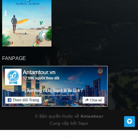
FANPAGE
© Bản quyền thuộc về
Antamtour
Cung cấp bởi
Sapo