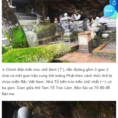
❇️ Chính điện kiến trúc chữ Đinh (丁), tiền đường gồm 3 gian 2
chái và một gian hậu cung thờ tượng Phật theo cách thức thờ tự
chùa miền Bắc Việt Nam. Nhà Tổ kiến trúc kiểu chữ nhất (一) có
ba gian. Gian giữa thờ Tam Tổ Trúc Lâm, Bảo Sái và Tổ Bồ-đề
Đạt-ma.