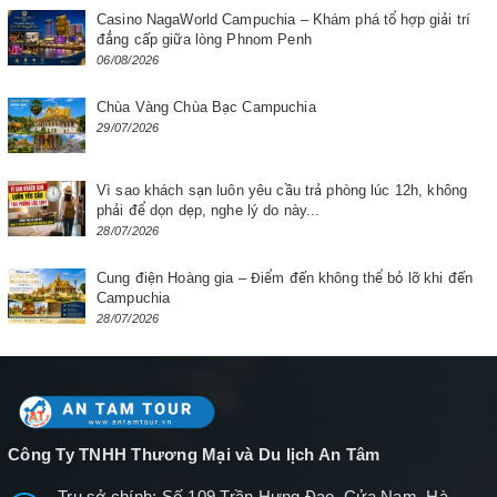
Casino NagaWorld Campuchia – Khám phá tổ hợp giải trí
đẳng cấp giữa lòng Phnom Penh
06/08/2026
Chùa Vàng Chùa Bạc Campuchia
29/07/2026
Vì sao khách sạn luôn yêu cầu trả phòng lúc 12h, không
phải để dọn dẹp, nghe lý do này...
28/07/2026
Cung điện Hoàng gia – Điểm đến không thể bỏ lỡ khi đến
Campuchia
28/07/2026
Công Ty TNHH Thương Mại và Du lịch An Tâm
Trụ sở chính: Số 109 Trần Hưng Đạo, Cửa Nam, Hà