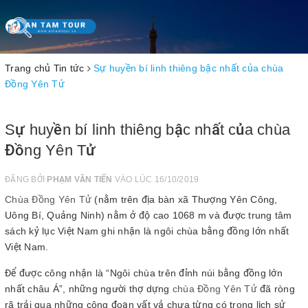
Toggle
navigation
Trang chủ
Tin tức
Sự huyền bí linh thiêng bậc nhất của chùa
Đồng Yên Tử
Sự huyền bí linh thiêng bậc nhất của chùa
Đồng Yên Tử
ĐĂNG BỞI
PHẠM VĂN TIẾN
VÀO LÚC 16/10/2019
Chùa Đồng Yên Tử
(nằm trên địa bàn xã Thượng Yên Công,
Uông Bí, Quảng Ninh) nằm ở độ cao 1068 m và được trung tâm
sách kỷ lục Việt Nam ghi nhận là ngôi chùa bằng đồng lớn nhất
Việt Nam.
Để được công nhận là “Ngôi chùa trên đỉnh núi bằng đồng lớn
nhất châu Á”, những người thợ dựng
chùa Đồng Yên Tử
đã ròng
rã trải qua những công đoạn vất vả chưa từng có trong lịch sử