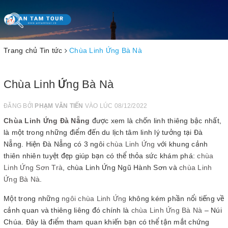
Toggle
navigation
Trang chủ
Tin tức
Chùa Linh Ứng Bà Nà
Chùa Linh Ứng Bà Nà
ĐĂNG BỞI
PHẠM VĂN TIẾN
VÀO LÚC 08/12/2022
Chùa Linh Ứng Đà Nẵng
được xem là chốn linh thiêng bậc nhất,
là một trong những điểm đến du lịch tâm linh lý tưởng tại Đà
Nẵng. Hiện Đà Nẵng có 3 ngôi
chùa Linh Ứng
với khung cảnh
thiên nhiên tuyệt đẹp giúp bạn có thể thỏa sức khám phá:
chùa
Linh Ứng Sơn Trà
, chùa Linh Ứng Ngũ Hành Sơn và
chùa Linh
Ứng Bà Nà
.
Một trong những
ngôi chùa Linh Ứng
không kém phần nổi tiếng về
cảnh quan và thiêng liêng đó chính là
chùa Linh Ứng Bà Nà
– Núi
Chúa. Đây là điểm tham quan khiến bạn có thể tận mắt chứng