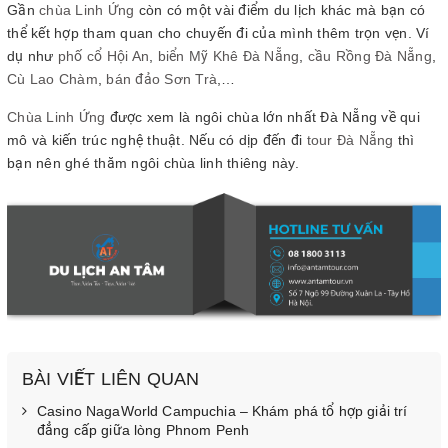
Gần
chùa Linh Ứng
còn có một vài điểm du lịch khác mà bạn có
thể kết hợp tham quan cho chuyến đi của mình thêm trọn vẹn. Ví
dụ như
phố cổ Hội An
,
biển Mỹ Khê Đà Nẵng
,
cầu Rồng Đà Nẵng
,
Cù Lao Chàm
,
bán đảo Sơn Trà
,…
Chùa Linh Ứng
được xem là ngôi chùa lớn nhất Đà Nẵng về qui
mô và kiến trúc nghệ thuật. Nếu có dịp đến đi
tour Đà Nẵng
thì
bạn nên ghé thăm ngôi chùa linh thiêng này.
BÀI VIẾT LIÊN QUAN
Casino NagaWorld Campuchia – Khám phá tổ hợp giải trí
đẳng cấp giữa lòng Phnom Penh