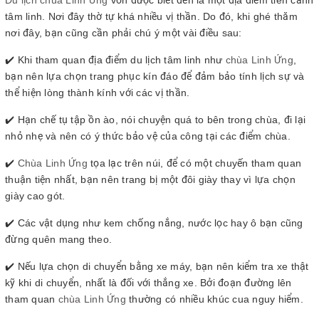
tâm linh. Nơi đây thờ tự khá nhiều vị thần. Do đó, khi ghé thăm
nơi đây, bạn cũng cần phải chú ý một vài điều sau:
✔️ Khi tham quan địa điểm du lịch tâm linh như
chùa Linh Ứng
,
bạn nên lựa chọn trang phục kín đáo để đảm bảo tính lịch sự và
thể hiện lòng thành kính với các vị thần.
✔️ Hạn chế tụ tập ồn ào, nói chuyện quá to bên trong chùa, đi lại
nhỏ nhẹ và nên có ý thức bảo vệ của công tại các điểm chùa.
✔️
Chùa Linh Ứng
tọa lạc trên núi, để có một chuyến tham quan
thuận tiện nhất, bạn nên trang bị một đôi giày thay vì lựa chọn
giày cao gót.
✔️ Các vật dụng như kem chống nắng, nước lọc hay ô bạn cũng
đừng quên mang theo.
✔️ Nếu lựa chọn di chuyển bằng xe máy, bạn nên kiểm tra xe thật
kỹ khi di chuyển, nhất là đối với thắng xe. Bởi đoạn đường lên
tham quan
chùa Linh Ứng
thường có nhiều khúc cua nguy hiểm.