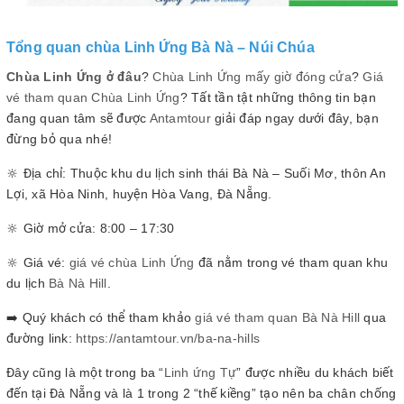
Tổng quan chùa Linh Ứng Bà Nà – Núi Chúa
Chùa Linh Ứng ở đâu
?
Chùa Linh Ứng mấy giờ đóng cửa
?
Giá
vé tham quan Chùa Linh Ứng
? Tất tần tật những thông tin bạn
đang quan tâm sẽ được
Antamtour
giải đáp ngay dưới đây, bạn
đừng bỏ qua nhé!
🔆 Địa chỉ: Thuộc khu du lịch sinh thái Bà Nà – Suối Mơ, thôn An
Lợi, xã Hòa Ninh, huyện Hòa Vang, Đà Nẵng.
🔆 Giờ mở cửa: 8:00 – 17:30
🔆 Giá vé:
giá vé chùa Linh Ứng
đã nằm trong vé tham quan khu
du lịch
Bà Nà Hill
.
➡️ Quý khách có thể tham khảo
giá vé tham quan Bà Nà Hill
qua
đường link:
https://antamtour.vn/ba-na-hills
Đây cũng là một trong ba “
Linh ứng Tự
” được nhiều du khách biết
đến tại Đà Nẵng và là 1 trong 2 “thế kiềng” tạo nên ba chân chống