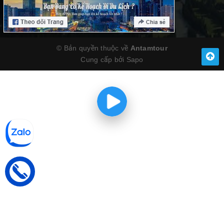
© Bản quyền thuộc về
Antamtour
Cung cấp bởi
Sapo