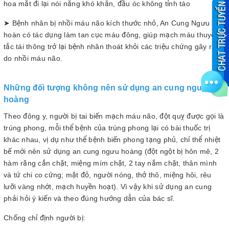
hoa mắt đi lại nói năng khó khăn, đầu óc không tỉnh táo
➤ Bệnh nhân bị nhồi máu não kích thước nhỏ, An Cung Ngưu
hoàn có tác dụng làm tan cục máu đông, giúp mạch máu thuyên
tắc tái thông trở lại bệnh nhân thoát khỏi các triệu chứng gây ra
do nhồi máu não.
Những đối tượng không nên sử dụng an cung ngưu
hoàng
Theo đông y, người bị tai biến mạch máu não, đột quỵ được gọi là
trúng phong, mỗi thể bệnh của trúng phong lại có bài thuốc trị
khác nhau, vị dụ như thể bệnh biến phong tạng phủ, chỉ thể nhiệt
bế mới nên sử dụng an cung ngưu hoàng (đột ngột bị hôn mê, 2
hàm răng cắn chặt, miệng mím chặt, 2 tay nắm chặt, thân mình
và tứ chi co cứng; mặt đỏ, người nóng, thở thô, miệng hôi, rêu
lưỡi vàng nhớt, mạch huyền hoạt). Vì vậy khi sử dụng an cung
phải hỏi ý kiến và theo đúng hướng dẫn của bác sĩ.
Chống chỉ định người bị: