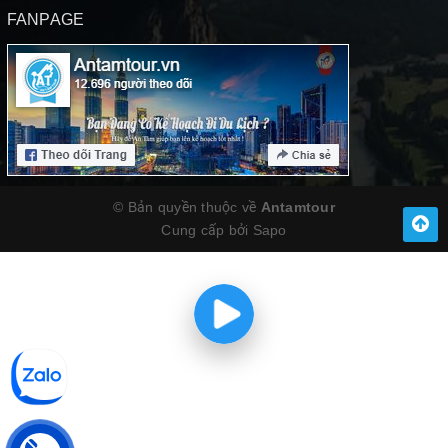
FANPAGE
© Bản quyền thuộc về
Antamtour
Cung cấp bởi
Sapo