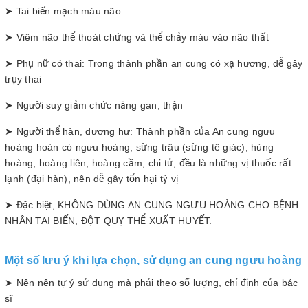
➤ Tai biến mạch máu não
➤ Viêm não thể thoát chứng và thể chảy máu vào não thất
➤ Phụ nữ có thai: Trong thành phần an cung có xạ hương, dễ gây
trụy thai
➤ Người suy giảm chức năng gan, thận
➤ Người thể hàn, dương hư: Thành phần của An cung ngưu
hoàng hoàn có ngưu hoàng, sừng trâu (sừng tê giác), hùng
hoàng, hoàng liên, hoàng cầm, chi tử, đều là những vị thuốc rất
lạnh (đại hàn), nên dễ gây tổn hại tỳ vị
➤ Đặc biệt, KHÔNG DÙNG AN CUNG NGƯU HOÀNG CHO BỆNH
NHÂN TAI BIẾN, ĐỘT QUỴ THỂ XUẤT HUYẾT.
Một số lưu ý khi lựa chọn, sử dụng an cung ngưu hoàng
➤ Nên nên tự ý sử dụng mà phải theo số lượng, chỉ định của bác
sĩ