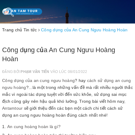
Toggle
navigation
Trang chủ
Tin tức
Công dụng của An Cung Ngưu Hoàng Hoàn
Công dụng của An Cung Ngưu Hoàng
Hoàn
ĐĂNG BỞI
PHẠM VĂN TIẾN
VÀO LÚC 08/01/2022
Công dụng của an cung ngưu hoàng
? hay
cách sử dụng an cung
ngưu hoàng
?...là một trong những vấn đề mà rất nhiều người thắc
mắc vì ngoài tác dụng tuyệt vời đến sức khỏe, sử dụng sai mục
địch cũng gây nên hậu quả khó lường. Trong bài viết hôm nay,
Antamtour
sẽ giới thiệu đến các bạn một cách chi tiết cách sử
dụng an cung ngưu hoàng hoàn đúng cách nhất nhé!
An cung hoàng hoàn là gì?