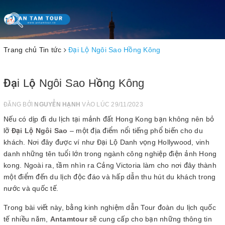
Toggle
navigation
Trang chủ
Tin tức
Đại Lộ Ngôi Sao Hồng Kông
Đại Lộ Ngôi Sao Hồng Kông
ĐĂNG BỞI
NGUYỄN HẠNH
VÀO LÚC 29/11/2023
Nếu có dịp đi du lịch tại mảnh đất Hong Kong bạn không nên bỏ
lỡ
Đại Lộ Ngôi Sao
– một địa điểm nổi tiếng phổ biến cho du
khách. Nơi đây được ví như Đại Lộ Danh vọng Hollywood, vinh
danh những tên tuổi lớn trong ngành công nghiệp điện ảnh Hong
kong. Ngoài ra, tầm nhìn ra Cảng Victoria làm cho nơi đây thành
một điểm đến du lịch độc đáo và hấp dẫn thu hút du khách trong
nước và quốc tế.
Trong bài viết này, bằng kinh nghiệm dẫn Tour đoàn du lịch quốc
tế nhiều năm,
Antamtour
sẽ cung cấp cho bạn những thông tin