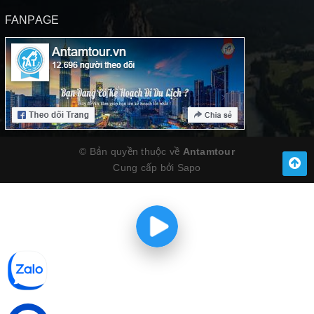
FANPAGE
© Bản quyền thuộc về
Antamtour
Cung cấp bởi
Sapo