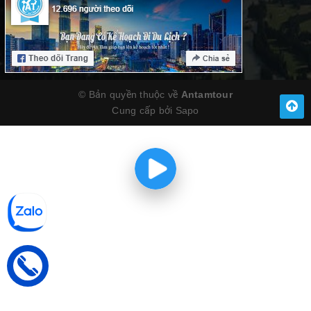
© Bản quyền thuộc về
Antamtour
Cung cấp bởi
Sapo