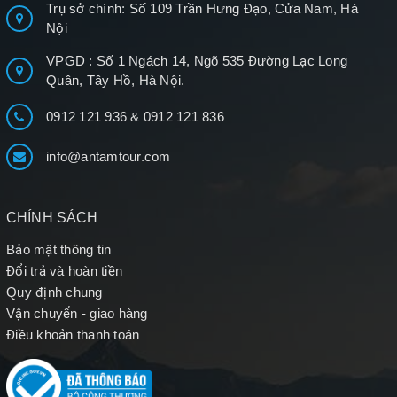
Trụ sở chính: Số 109 Trần Hưng Đạo, Cửa Nam, Hà
Nội
VPGD : Số 1 Ngách 14, Ngõ 535 Đường Lạc Long
Quân, Tây Hồ, Hà Nội.
0912 121 936
&
0912 121 836
info@antamtour.com
CHÍNH SÁCH
Bảo mật thông tin
Đổi trả và hoàn tiền
Quy định chung
Vận chuyển - giao hàng
Điều khoản thanh toán