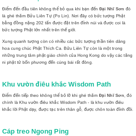
Điểm đến đầu tiên không thể bỏ qua khi bạn đến
Đại Nhĩ Sơn
đó
là ghé thăm Bửu Liên Tự (Po Lin). Nơi đây có bức tượng Phật
bằng đồng nặng 202 tấn được đặt trên đỉnh núi và được coi là
bức tượng Phật lớn nhất trên thế giới.
Xung quanh tượng còn có nhiều các bức tượng thần tiên dâng
hoa cung chúc Phật Thích Ca. Bửu Liên Tự còn là một trong
những trung tâm phật giáo chính của Hong Kong do vậy các tăng
ni phật tử bốn phương đến cúng bái rất đông.
Khu vườn điêu khắc Wisdom Path
Điểm đến tiếp theo không thể bỏ lỡ khi ghé thăm
Đại Nhĩ Sơn
, đó
chính là Khu vườn điêu khắc Wisdom Path - là khu vườn điêu
khắc lời Phật dạy, được tạc trên thân gỗ, được chôn toàn đỉnh đồi.
Cáp treo Ngong Ping