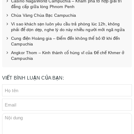
Casino NagaWorld Campuchia – Khám phá tổ hợp giải trí
đẳng cấp giữa lòng Phnom Penh
Chùa Vàng Chùa Bạc Campuchia
Vì sao khách sạn luôn yêu cầu trả phòng lúc 12h, không
phải để dọn dẹp, nghe lý do này nhiều người mới ngã ngửa
Cung điện Hoàng gia – Điểm đến không thể bỏ lỡ khi đến
Campuchia
Angkor Thom – Kinh thành cổ hùng vĩ của Đế chế Khmer ở
Campuchia
VIẾT BÌNH LUẬN CỦA BẠN: