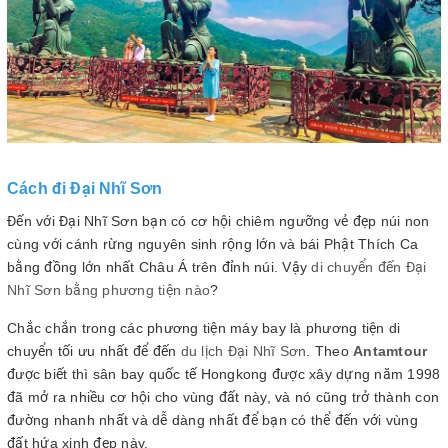
Cách đi Đại Nhĩ Sơn
Đến với Đại Nhĩ Sơn bạn có cơ hội chiêm ngưỡng vẻ đẹp núi non
cùng với cánh rừng nguyên sinh rộng lớn và bái Phật Thích Ca
bằng đồng lớn nhất Châu Á trên đỉnh núi. Vậy
di chuyển đến Đại
Nhĩ Sơn bằng phương tiện nào
?
Chắc chắn trong các phương tiện máy bay là phương tiện di
chuyển tối ưu nhất để đến
du lịch Đại Nhĩ Sơn
. Theo
Antamtour
được biết thì sân bay quốc tế Hongkong được xây dựng năm 1998
đã mở ra nhiều cơ hội cho vùng đất này, và nó cũng trở thành con
đường nhanh nhất và dễ dàng nhất để bạn có thể đến với vùng
đất hứa xinh đẹp này.