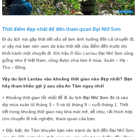
Thời điểm đẹp nhất để đến tham quan Đại Nhĩ Sơn
Đi du lịch mà gặp thời tiết xấu sẽ làm ảnh hưởng đến cả chuyến đi,
vì vậy mà bạn nên xem dự báo thời tiết của điểm đến trước khi
khởi hành một chuyến đi. Khí hậu ở
đảo Lantau
Đại Nhĩ Sơn cũng
giống như ở Việt Nam, cũng được chia làm 4 mùa: Xuân – Hạ -
Thu – Đông.
Vậy du lịch Lantau vào khoảng thời gian nào đẹp nhất? Bạn
hãy tham khảo gợi ý sau của An Tâm ngay nhé!
+ Khoảng thời gian tốt nhất để đi du lịch
Đại Nhĩ Sơn
đó là vào
dịp mùa xuân từ tháng 3 – 5 và từ tháng 9 – cuối tháng 1. Thời
tiết trong khoảng thời gian này khá mát mẻ, dễ chịu, rất thích hợp
cho chuyến đi trải nghiệm, tham quan của bạn.
+ Đặc biệt, An Tâm khuyên bạn nên tránh du lịch đến Đại Nhĩ Sơn