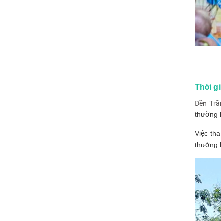
Thời g
Đền Trầ
thường 
Việc th
thường 