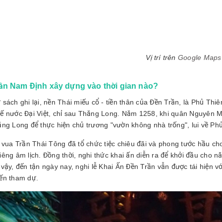
Vị trí trên
Google Maps
ần Nam Định xây dựng vào thời gian nào?
sách ghi lại, nền Thái miếu cổ - tiền thân của Đền Trần, là Phủ Thiê
ế nước Đại Việt, chỉ sau Thăng Long. Năm 1258, khi quân Nguyên M
ăng Long để thực hiện chủ trương "vườn không nhà trống", lui về Phủ
, vua Trần Thái Tông đã tổ chức tiệc chiêu đãi và phong tước hầu ch
êng âm lịch. Đồng thời, nghi thức khai ấn diễn ra để khởi đầu cho n
vậy, đến tận ngày nay, nghi lễ Khai Ấn Đền Trần vẫn được tái hiện v
ến tham dự.