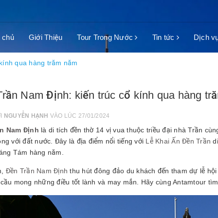
 chủ
Giới Thiệu
Tour Trong Nước
Tin tức
Dịch v
 kính qua hàng trăm năm
rần Nam Định: kiến trúc cổ kính qua hàng t
ỞI
NGUYỄN HẠNH
VÀO LÚC 27/01/2024
ần Nam Định
là di tích đền thờ 14 vị vua thuộc triều đại nhà Trần cù
ng với đất nước. Đây là địa điểm nổi tiếng với
Lễ Khai Ấn Đền Trần
di
háng Tám hàng năm.
m,
Đền Trần Nam Định
thu hút đông đảo du khách đến tham dự lễ hội 
 cầu mong những điều tốt lành và may mắn. Hãy cùng Antamtour tìm h