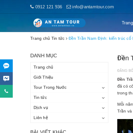
0912 121 936
info@antamtour.com
Trang
Trang chủ
Tin tức
Đền Trần Nam Định: kiến trúc cổ
DANH MỤC
Đền T
Trang chủ
ĐĂNG B
Giới Thiệu
Đền Tr
đã có cô
Tour Trong Nước
trong t
Tin tức
Mỗi nă
Dịch vụ
Trần và
Liên hệ
BÀI VIẾT KHÁC