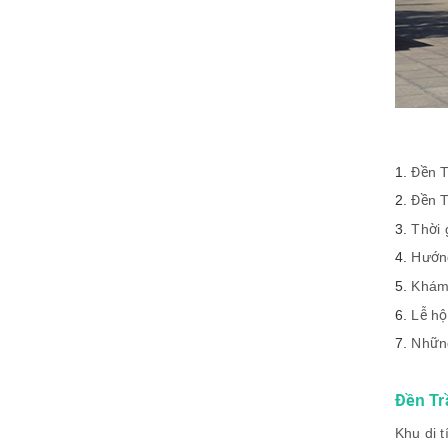
Đền 
Đền T
Thời 
Hướn
Khám 
Lễ hộ
Những
Đền Tr
Khu di t