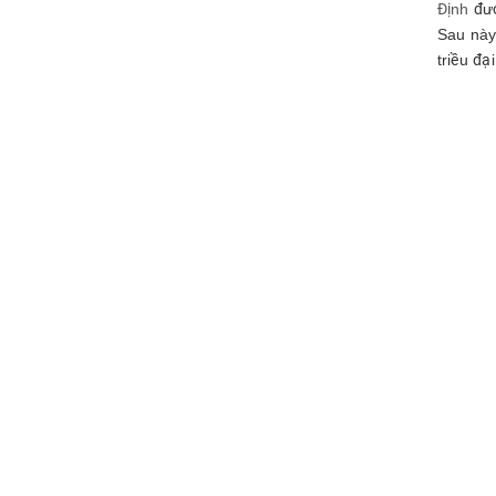
Định
đượ
Sau này,
triều đ