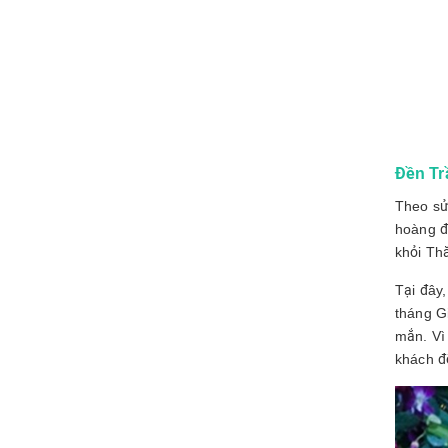
Đền Tr
Theo sử 
hoàng đ
khỏi Th
Tại đây
tháng Gi
mắn. Vì 
khách đ