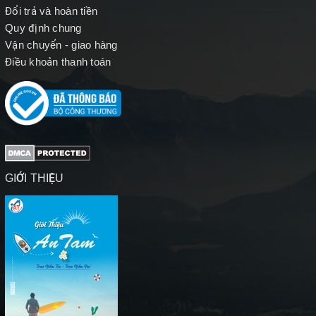
Đổi trả và hoàn tiền
Quy định chung
Vận chuyển - giao hàng
Điều khoản thanh toán
GIỚI THIỆU