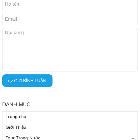
GỬI BÌNH LUẬN
DANH MỤC
Trang chủ
Giới Thiệu
Tour Trong Nước