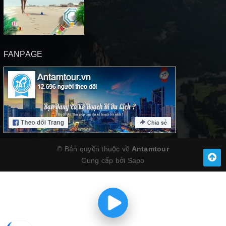
FANPAGE
© Bản quyền thuộc về
Antamtour
Cung cấp bởi
Sapo