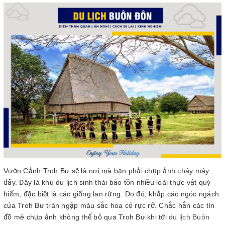
Vườn Cảnh Troh Bư sẽ là nơi mà bạn phải chụp ảnh cháy máy
đấy. Đây là khu du lịch sinh thái bảo tồn nhiều loài thực vật quý
hiếm, đặc biệt là các giống lan rừng. Do đó, khắp các ngóc ngách
của Troh Bư tràn ngập màu sắc hoa cỏ rực rỡ. Chắc hẳn các tín
đồ mê chụp ảnh không thể bỏ qua Troh Bư khi tới
du lịch Buôn