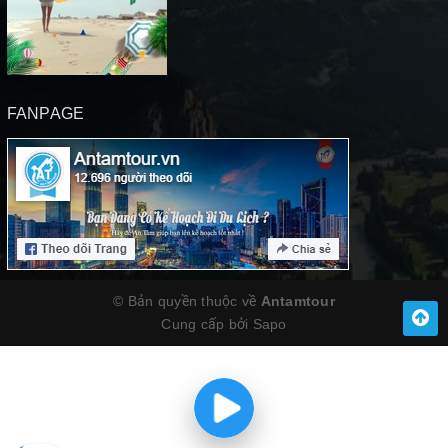
FANPAGE
© Bản quyền thuộc về
Antamtour
Cung cấp bởi
Sapo