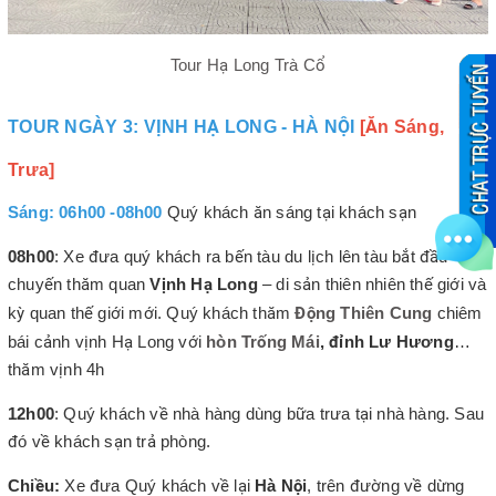
Tour Hạ Long Trà Cổ
TOUR NGÀY 3: VỊNH HẠ LONG - HÀ NỘI
[Ăn Sáng,
Trưa]
Sáng: 06h00 -08h00
Quý khách ăn sáng tại khách sạn
08h00
: Xe đưa quý khách ra bến tàu du lịch lên tàu bắt đầu
chuyến thăm quan
Vịnh Hạ Long
– di sản thiên nhiên thế giới và
kỳ quan thế giới mới. Quý khách thăm
Động Thiên Cung
chiêm
bái cảnh vịnh Hạ Long với
hòn Trống Mái
, đỉnh Lư Hương
…
thăm vịnh 4h
12h00
: Quý khách về nhà hàng dùng bữa trưa tại nhà hàng. Sau
đó về khách sạn trả phòng.
Chiều:
Xe đưa Quý khách về lại
Hà Nội
, trên đường về dừng