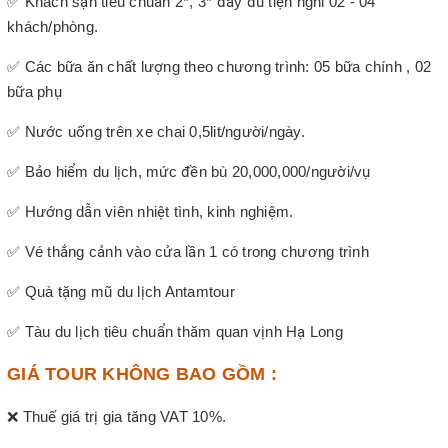
✅ Khách sạn tiêu chuẩn 2*, 3* đầy đủ tiện nghi 02 - 04
khách/phòng.
✅ Các bữa ăn chất lượng theo chương trình: 05 bữa chính , 02
bữa phụ
✅ Nước uống trên xe chai 0,5lit/người/ngày.
✅ Bảo hiểm du lịch, mức đền bù 20,000,000/người/vụ
✅ Hướng dẫn viên nhiệt tình, kinh nghiệm.
✅ Vé thắng cảnh vào cửa lần 1 có trong chương trình
✅ Quà tặng mũ du lịch Antamtour
✅ Tàu du lịch tiêu chuẩn thăm quan vịnh Hạ Long
GIÁ TOUR KHÔNG BAO GỒM :
❌ Thuế giá trị gia tăng VAT 10%.