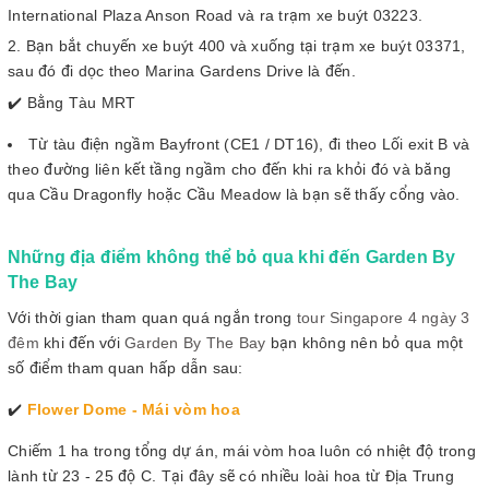
International Plaza Anson Road và ra trạm xe buýt 03223.
Bạn bắt chuyến xe buýt 400 và xuống tại trạm xe buýt 03371,
sau đó đi dọc theo Marina Gardens Drive là đến.
✔️ Bằng Tàu MRT
Từ tàu điện ngầm Bayfront (CE1 / DT16), đi theo Lối exit B và
theo đường liên kết tầng ngầm cho đến khi ra khỏi đó và băng
qua Cầu Dragonfly hoặc Cầu Meadow là bạn sẽ thấy cổng vào.
Những địa điểm không thể bỏ qua khi đến Garden By
The Bay
Với thời gian tham quan quá ngắn trong
tour Singapore 4 ngày 3
đêm
khi đến với
Garden By The Bay
bạn không nên bỏ qua một
số điểm tham quan hấp dẫn sau:
✔️
Flower Dome - Mái vòm hoa
Chiếm 1 ha trong tổng dự án, mái vòm hoa luôn có nhiệt độ trong
lành từ 23 - 25 độ C. Tại đây sẽ có nhiều loài hoa từ Địa Trung