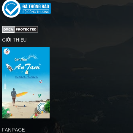
GIỚI THIỆU
FANPAGE