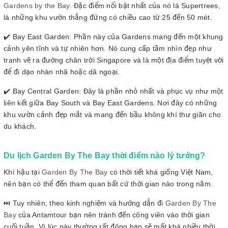
Gardens by the Bay
. Đặc điểm nổi bật nhất của nó là Supertrees,
là những khu vườn thẳng đứng có chiều cao từ 25 đến 50 mét.
✔️ Bay East Garden: Phần này của Gardens mang đến một khung
cảnh yên tĩnh và tự nhiên hơn. Nó cung cấp tầm nhìn đẹp như
tranh vẽ ra đường chân trời Singapore và là một địa điểm tuyệt vời
để đi dạo nhàn nhã hoặc dã ngoại.
✔️ Bay Central Garden: Đây là phần nhỏ nhất và phục vụ như một
liên kết giữa Bay South và Bay East Gardens. Nơi đây có những
khu vườn cảnh đẹp mắt và mang đến bầu không khí thư giãn cho
du khách.
Du lịch Garden By The Bay thời điểm nào lý tưởng?
Khí hậu tại
Garden By The Bay
có thời tiết khá giống Việt Nam,
nên bạn có thể đến tham quan bất cứ thời gian nào trong năm.
⏭️ Tuy nhiên, theo kinh nghiệm và hướng dẫn đi
Garden By The
Bay
của Antamtour bạn nên tránh đến công viên vào thời gian
cuối tuần. Vì lúc này thường rất đông bạn sẽ mất khá nhiều thời