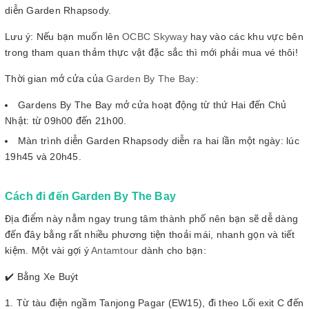
diễn Garden Rhapsody.
Lưu ý: Nếu bạn muốn lên
OCBC Skyway
hay vào các khu vực bên
trong tham quan thảm thực vật đặc sắc thì mới phải mua vé thôi!
Thời gian mở cửa của
Garden By The Bay
:
Gardens By The Bay mở cửa hoạt động từ thứ Hai đến Chủ
Nhật: từ 09h00 đến 21h00.
Màn trình diễn Garden Rhapsody diễn ra hai lần một ngày: lúc
19h45 và 20h45.
Cách đi đến Garden By The Bay
Địa điểm này nằm ngay trung tâm thành phố nên bạn sẽ dễ dàng
đến đây bằng rất nhiều phương tiện thoải mái, nhanh gọn và tiết
kiệm. Một vài gợi ý
Antamtour
dành cho bạn:
✔️ Bằng Xe Buýt
Từ tàu điện ngầm Tanjong Pagar (EW15), đi theo Lối exit C đến