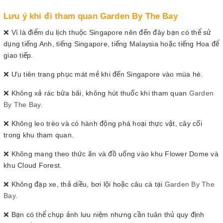
Lưu ý khi đi tham quan Garden By The Bay
❌ Vì là điểm du lịch thuộc Singapore nên đến đây bạn có thể sử
dụng tiếng Anh, tiếng Singapore, tiếng Malaysia hoặc tiếng Hoa để
giao tiếp.
❌ Ưu tiên trang phục mát mẻ khi đến Singapore vào mùa hè.
❌ Không xả rác bừa bãi, không hút thuốc khi tham quan
Garden
By The Bay
.
❌ Không leo trèo và có hành động phá hoại thực vật, cây cối
trong khu tham quan.
❌ Không mang theo thức ăn và đồ uống vào khu Flower Dome và
khu Cloud Forest.
❌ Không đạp xe, thả diều, bơi lội hoặc câu cá tại
Garden By The
Bay
.
❌ Bạn có thể chụp ảnh lưu niệm nhưng cần tuân thủ quy định