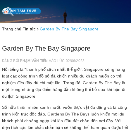
Toggle
navigation
Trang chủ
Tin tức
Garden By The Bay Singapore
Garden By The Bay Singapore
ĐĂNG BỞI
PHẠM VĂN TIẾN
VÀO LÚC 02/06/2023
Nổi tiếng là “thành phố sạch nhất thế giới’, Singapore cùng hàng
loạt các công trình đồ sộ đã khiến nhiều du khách muốn có trải
nghiệm đến đây dù chỉ một lần. Trong đó,
Garden By The Bay
là
một trong những địa điểm hàng đầu không thể bỏ qua khi bạn đi
du lịch Singapore.
Sở hữu thiên nhiên xanh mướt, vườn thực vật đa dạng và là công
trình kiến trúc độc đáo,
Gardens By The Bays
luôn khiến mọi du
khách phải choáng ngợp khi lần đầu đặt chân đến nơi đây. Với
diện tích cực lớn chắc chắn bạn sẽ không thể tham quan được hết