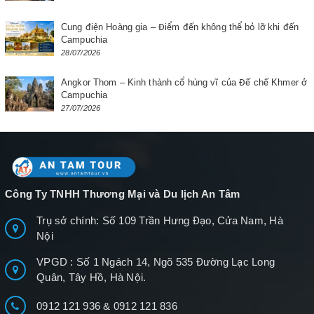
Cung điện Hoàng gia – Điểm đến không thể bỏ lỡ khi đến
Campuchia
28/07/2026
Angkor Thom – Kinh thành cổ hùng vĩ của Đế chế Khmer ở
Campuchia
27/07/2026
Công Ty TNHH Thương Mại và Du lịch An Tâm
Trụ sở chính: Số 109 Trần Hưng Đạo, Cửa Nam, Hà
Nội
VPGD : Số 1 Ngách 14, Ngõ 535 Đường Lạc Long
Quân, Tây Hồ, Hà Nội.
0912 121 936
&
0912 121 836