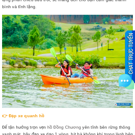
bình và tĩnh lặng.
👉 Đạp xe quanh hồ
Để tận hưởng trọn vẹn
hồ Đồng Chương
yên tĩnh bên rừng thông
xanh mát, hãy đạp xe dạo 1 vòng, hít hà không khí trong lành bên