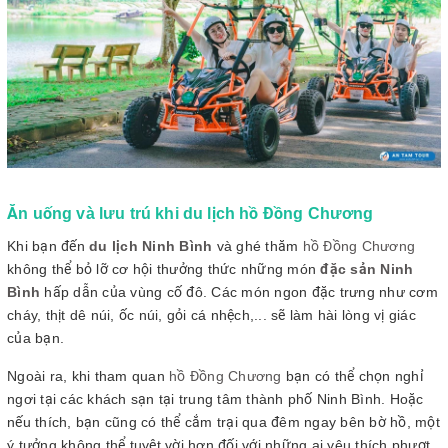
Ăn uống và lưu trú khi du lịch hồ Đồng Chương
Khi bạn đến
du lịch Ninh Bình
và ghé thăm
hồ Đồng Chương
không thể bỏ lỡ cơ hội thưởng thức những món
đặc sản Ninh
Bình
hấp dẫn của vùng cố đô. Các món ngon đặc trưng như cơm
cháy, thịt dê núi, ốc núi, gỏi cá nhệch,... sẽ làm hài lòng vị giác
của bạn.
Ngoài ra, khi tham quan
hồ Đồng Chương
bạn có thể chọn nghỉ
ngơi tại các khách sạn tại trung tâm thành phố Ninh Bình. Hoặc
nếu thích, bạn cũng có thể cắm trại qua đêm ngay bên bờ hồ, một
ý tưởng không thể tuyệt vời hơn đối với những ai yêu thích phượt.