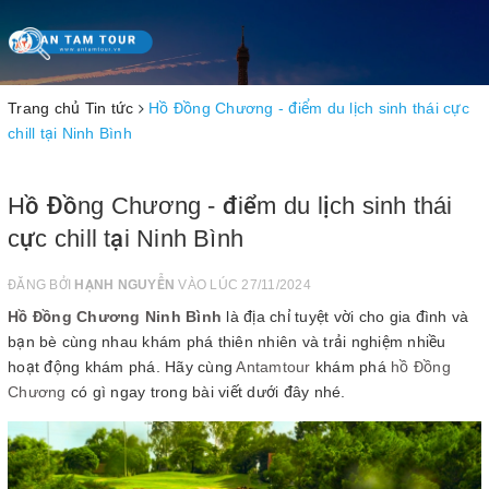
Toggle
navigation
Trang chủ
Tin tức
Hồ Đồng Chương - điểm du lịch sinh thái cực
chill tại Ninh Bình
Hồ Đồng Chương - điểm du lịch sinh thái
cực chill tại Ninh Bình
ĐĂNG BỞI
HẠNH NGUYỄN
VÀO LÚC 27/11/2024
Hồ Đồng Chương Ninh Bình
là địa chỉ tuyệt vời cho gia đình và
bạn bè cùng nhau khám phá thiên nhiên và trải nghiệm nhiều
hoạt động khám phá. Hãy cùng
Antamtour
khám phá
hồ Đồng
Chương
có gì ngay trong bài viết dưới đây nhé.