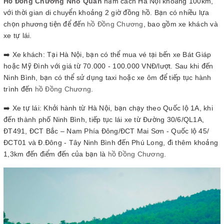
Hồ Đồng Chương Nho Quan
nằm cách Hà Nội khoảng 100km,
với thời gian di chuyển khoảng 2 giờ đồng hồ. Bạn có nhiều lựa
chọn phương tiện để đến
hồ Đồng Chương
, bao gồm xe khách và
xe tự lái.
➡️ Xe khách: Tại Hà Nội, bạn có thể mua vé tại bến xe Bát Giáp
hoặc Mỹ Đình với giá từ 70.000 - 100.000 VNĐ/lượt. Sau khi đến
Ninh Bình, bạn có thể sử dụng taxi hoặc xe ôm để tiếp tục hành
trình đến
hồ Đồng Chương
.
➡️ Xe tự lái: Khởi hành từ Hà Nội, bạn chạy theo Quốc lộ 1A, khi
đến thành phố Ninh Bình, tiếp tục lái xe từ Đường 30/6/QL1A,
ĐT491, ĐCT Bắc – Nam Phía Đông/ĐCT Mai Sơn - Quốc lộ 45/
ĐCT01 và Đ.Đông - Tây Ninh Bình đến Phú Long, đi thêm khoảng
1,3km đến điểm đến của bạn là
hồ Đồng Chương
.