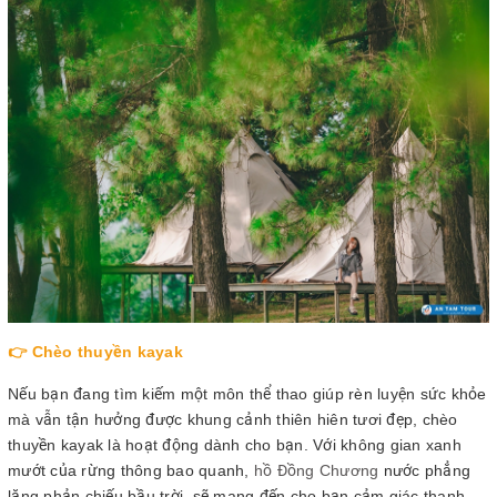
👉 Chèo thuyền kayak
Nếu bạn đang tìm kiếm một môn thể thao giúp rèn luyện sức khỏe
mà vẫn tận hưởng được khung cảnh thiên hiên tươi đẹp, chèo
thuyền kayak là hoạt động dành cho bạn. Với không gian xanh
mướt của rừng thông bao quanh,
hồ Đồng Chương
nước phẳng
lặng phản chiếu bầu trời, sẽ mang đến cho bạn cảm giác thanh