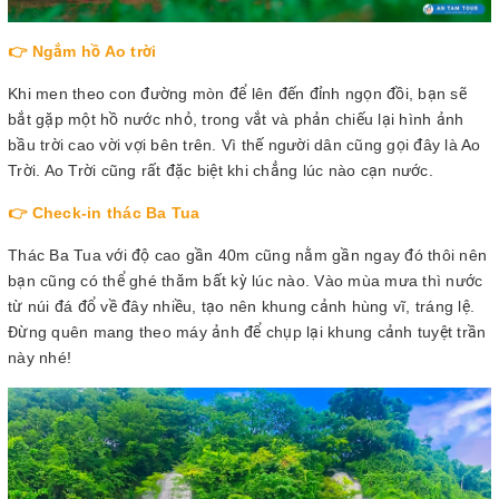
👉 Ngắm hồ Ao trời
Khi men theo con đường mòn để lên đến đỉnh ngọn đồi, bạn sẽ
bắt gặp một hồ nước nhỏ, trong vắt và phản chiếu lại hình ảnh
bầu trời cao vời vợi bên trên. Vì thế người dân cũng gọi đây là Ao
Trời. Ao Trời cũng rất đặc biệt khi chẳng lúc nào cạn nước.
👉 Check-in thác Ba Tua
Thác Ba Tua với độ cao gần 40m cũng nằm gần ngay đó thôi nên
bạn cũng có thể ghé thăm bất kỳ lúc nào. Vào mùa mưa thì nước
từ núi đá đổ về đây nhiều, tạo nên khung cảnh hùng vĩ, tráng lệ.
Đừng quên mang theo máy ảnh để chụp lại khung cảnh tuyệt trần
này nhé!