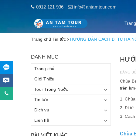
0912 121 936
info@antamtour.com
Trang
Trang chủ
Tin tức
HƯỚNG DẪN CÁCH ĐI TỪ HÀ N
DANH MỤC
HƯỚN
Trang chủ
ĐĂNG B
Giới Thiệu
Chùa B
trên lư
Tour Trong Nước
Chùa
Tin tức
Đi từ
Dịch vụ
Cách 
Liên hệ
Chùa B
BÀI VIẾT KHÁC