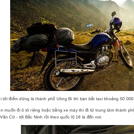
hi tới điểm dừng là thành phố Uông Bí thì bạn bắt taxi khoảng 50.00
ạn muốn đi ô tô riêng hoặc bằng xe máy thì đi từ trung tâm thành 
ăn Cừ - tới Bắc Ninh rồi theo quốc lộ 18 là đến nơi.