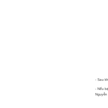
- Sau k
- Nếu b
Nguyễn V