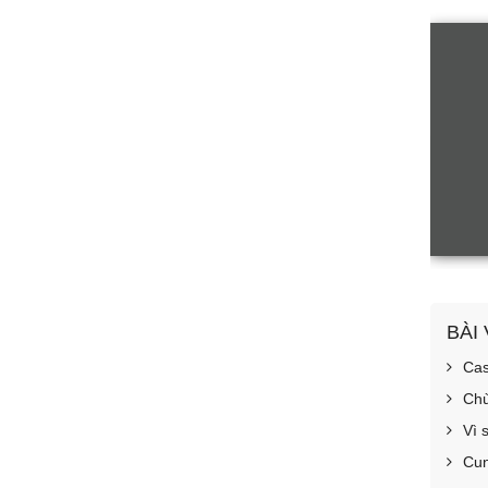
BÀI
Cas
Chù
Vì 
Cun