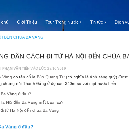
 chủ
Giới Thiệu
Tour Trong Nước
Tin tức
Dịch v
ỘI ĐẾN CHÙA BA VÀNG
G DẪN CÁCH ĐI TỪ HÀ NỘI ĐẾN CHÙA B
ỞI
PHẠM VĂN TIẾN
VÀO LÚC 28/10/2019
a Vàng
có tên cổ là
Bảo Quang Tự
(có nghĩa là ánh sáng quý) được
ng chừng núi Thành Đẳng ở độ cao 340m so với mặt nước biển.
 Ba Vàng ở đâu?
 Hà Nội đến Ba Vàng mất bao lâu?
đi từ Hà Nội đến chùa Ba Vàng
a Vàng ở đâu?