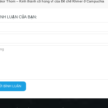
kor Thom – Kinh thành cổ hùng vĩ của Đế chế Khmer ở Campuchia
BÌNH LUẬN CỦA BẠN:
I BÌNH LUẬN