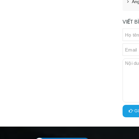
Ang
VIẾT 
GỬ