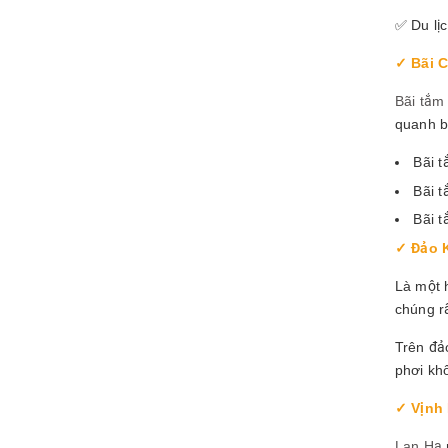
✅ Du lị
✓ Bãi C
Bãi tắm
quanh b
Bãi t
Bãi t
Bãi t
✓
Đảo 
Là một 
chúng rấ
Trên đả
phơi kh
✓ Vịnh
Lan Hạ