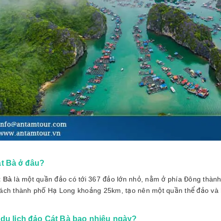
t Bà ở đâu?
t Bà
là một quần đảo có tới 367 đảo lớn nhỏ, nằm ở phía Đông thàn
ách thành phố Hạ Long khoảng 25km, tạo nên một quần thể đảo và h
 du lịch đảo Cát Bà bao nhiêu ngày?