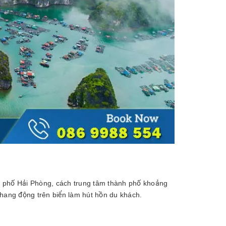
h phố Hải Phòng, cách trung tâm thành phố khoảng
ang động trên biển làm hút hồn du khách.