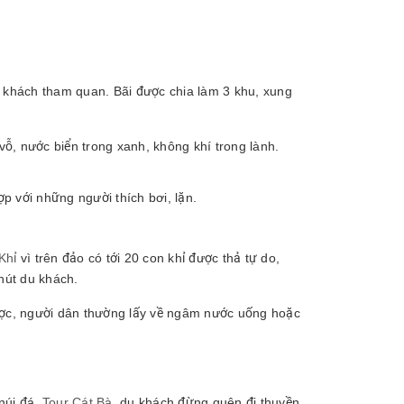
 khách tham quan. Bãi được chia làm 3 khu, xung
ỗ, nước biển trong xanh, không khí trong lành.
ợp với những người thích bơi, lặn.
Khỉ
vì trên đảo có tới 20 con khỉ được thả tự do,
hút du khách.
được, người dân thường lấy về ngâm nước uống hoặc
núi đá.
Tour Cát Bà
, du khách đừng quên đi thuyền