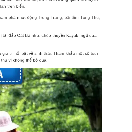
ân trên biển.
 khám phá như:
động Trung Trang
,
bãi tắm Tùng Thu
,
ị tại đảo Cát Bà như: chèo thuyền Kayak, ngủ qua
giá trị nổi bật về sinh thái. Tham khảo một số
tour
thú vị không thể bỏ qua.