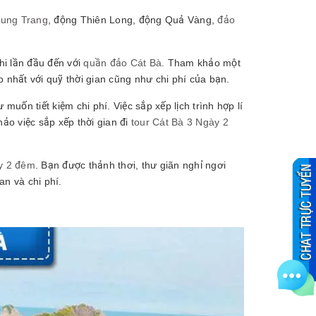
rung Trang
, động Thiên Long, động Quả Vàng,
đảo
hi lần đầu đến với
quần đảo Cát Bà
. Tham khảo một
 nhất với quỹ thời gian cũng như chi phí của bạn.
uốn tiết kiệm chi phí. Việc sắp xếp lịch trình hợp lí
ảo việc sắp xếp thời gian đi
tour Cát Bà 3 Ngày 2
y 2 đêm
. Bạn được thảnh thơi, thư giãn nghỉ ngơi
an và chi phí.