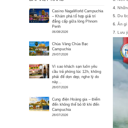
Những
Casino NagaWorld Campuchia
Du lị
– Khám phá tổ hợp giải trí
đẳng cấp giữa lòng Phnom
Ăn gì
Penh
Lưu ý
06/08/2026
Chùa Vàng Chùa Bạc
Campuchia
29/07/2026
Vì sao khách sạn luôn yêu
cầu trả phòng lúc 12h, không
phải để dọn dẹp, nghe lý do
này...
28/07/2026
Cung điện Hoàng gia – Điểm
đến không thể bỏ lỡ khi đến
Campuchia
28/07/2026