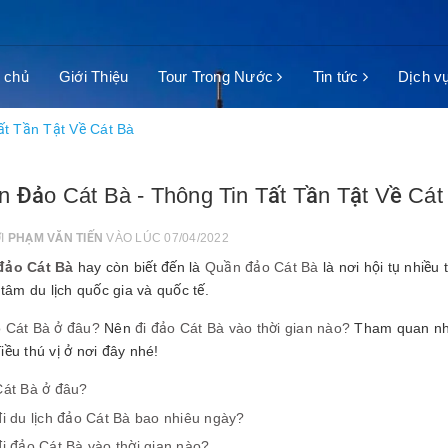
 chủ
Giới Thiệu
Tour Trong Nước
Tin tức
Dịch v
ất Tần Tật Về Cát Bà
 Đảo Cát Bà - Thông Tin Tất Tần Tật Về Cát
ỞI
PHẠM VĂN TIẾN
VÀO LÚC 07/04/2022
đảo Cát Bà
hay còn biết đến là
Quần đảo Cát Bà
là nơi hội tụ nhiều
 tâm du lịch quốc gia và quốc tế.
 Cát Bà ở đâu?
Nên
đi đảo Cát Bà vào thời gian nào?
Tham quan nh
ều thú vị ở nơi đây nhé!
át Bà ở đâu?
i du lịch đảo Cát Bà bao nhiêu ngày?
i đảo Cát Bà vào thời gian nào?