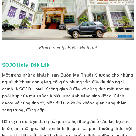
Khách sạn tại Buôn Ma thuột
SOJO Hotel Đắk Lắk
Một trong những
khách sạn Buôn Ma Thuột
lý tưởng cho những
người thích sự gọn gàng, tối giản nhưng vẫn đầy đủ tiện nghi
chính là SOJO Hotel. Không gian ở đây vô cùng đẹp mắt nhờ sự
phối hợp của màu sắc và hiệu ứng ánh sáng sinh động. Cách
decor vô cùng tinh tế, hiện đại tạo khiến không gian càng thêm
sang trọng, đẳng cấp.
Bên cạnh đó, bạn đừng bỏ qua cơ hội thư giãn ở câu lạc bộ sức
khỏe, tìm một góc thật yên tĩnh tại quán cà phê, thưởng thức một
ly cocktail tại quầy bar/khu lounge, thưởng thức những món ăn