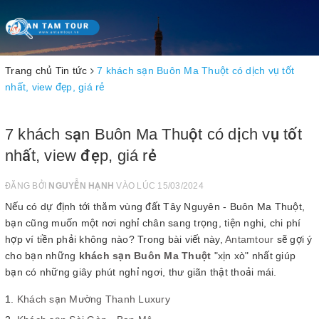
Toggle
navigation
Trang chủ
Tin tức
7 khách sạn Buôn Ma Thuột có dịch vụ tốt
nhất, view đẹp, giá rẻ
7 khách sạn Buôn Ma Thuột có dịch vụ tốt
nhất, view đẹp, giá rẻ
ĐĂNG BỞI
NGUYỄN HẠNH
VÀO LÚC 15/03/2024
Nếu có dự định tới thăm vùng đất Tây Nguyên - Buôn Ma Thuột,
bạn cũng muốn một nơi nghỉ chân sang trọng, tiện nghi, chi phí
hợp ví tiền phải không nào? Trong bài viết này,
Antamtour
sẽ gợi ý
cho bạn những
khách sạn Buôn Ma Thuột
"xịn xò" nhất giúp
bạn có những giây phút nghỉ ngơi, thư giãn thật thoải mái.
Khách sạn Mường Thanh Luxury