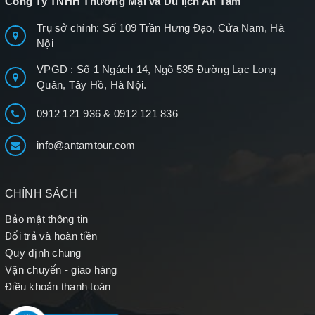
Công Ty TNHH Thương Mại và Du lịch An Tâm
Trụ sở chính: Số 109 Trần Hưng Đạo, Cửa Nam, Hà
Nội
VPGD : Số 1 Ngách 14, Ngõ 535 Đường Lạc Long
Quân, Tây Hồ, Hà Nội.
0912 121 936
&
0912 121 836
info@antamtour.com
CHÍNH SÁCH
Bảo mật thông tin
Đổi trả và hoàn tiền
Quy định chung
Vận chuyển - giao hàng
Điều khoản thanh toán