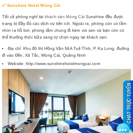
✅ Sunshine Hotel Móng Cái
Tất cả phòng nghỉ tại
khách sạn Móng Cái
Sunshine đều được
trang bị đầy đủ các dịch vụ tiện ích. Ngoài ra, phòng còn có tầm
nhìn ra hồ bơi, phòng tắm chung đi kèm vòi sen và bạn còn có
thể thưởng thức bữa sáng tự chọn ngay tại khách sạn.
Địa chỉ: Khu đô thị Hồng Vận 56A Tuệ Tĩnh, P. Ka Long, đường
đi vào Đền, Xã Tắc, Móng Cái, Quảng Ninh
Website: http://www.sunshinehotelmongcai.com