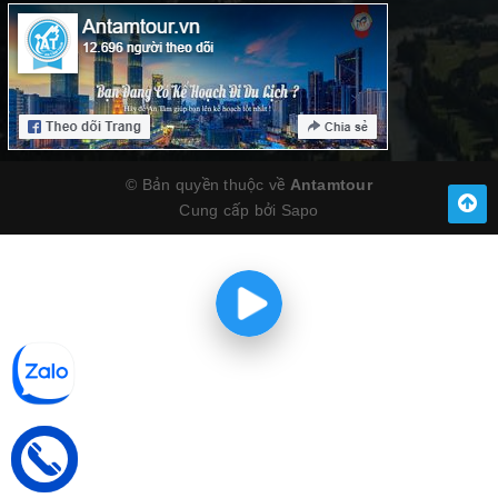
© Bản quyền thuộc về
Antamtour
Cung cấp bởi
Sapo