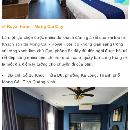
✅ Royal Hotel - Mong Cai City
Là một lựa chọn được nhiều du khách đánh giá rất cao khi lưu trú.
Khách sạn tại Móng Cái
- Royal Hotel có không gian sang trọng
với tông xanh làm chủ đạo, phòng ốc đầy đủ tiện nghi được bài trí
rất đẹp cùng nhiều tiện ích như quán cafe, quầy bar sang trọng sẽ
là một địa điểm lý tưởng cho chuyến đi của bạn.
Địa chỉ: Số 16 Khúc Thừa Dụ, phường Ka Long, Thành phố
Móng Cái, Tỉnh Quảng Ninh