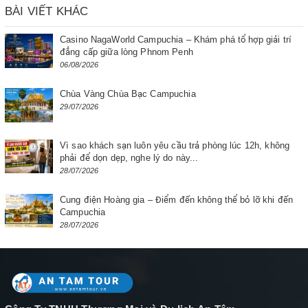
BÀI VIẾT KHÁC
Casino NagaWorld Campuchia – Khám phá tổ hợp giải trí
đẳng cấp giữa lòng Phnom Penh
06/08/2026
Chùa Vàng Chùa Bạc Campuchia
29/07/2026
Vì sao khách sạn luôn yêu cầu trả phòng lúc 12h, không
phải để dọn dẹp, nghe lý do này...
28/07/2026
Cung điện Hoàng gia – Điểm đến không thể bỏ lỡ khi đến
Campuchia
28/07/2026