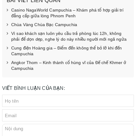
BÀI VIẾT LIÊN QUAN
Casino NagaWorld Campuchia – Khám phá tổ hợp giải trí
đẳng cấp giữa lòng Phnom Penh
Chùa Vàng Chùa Bạc Campuchia
Vì sao khách sạn luôn yêu cầu trả phòng lúc 12h, không
phải để dọn dẹp, nghe lý do này nhiều người mới ngã ngửa
Cung điện Hoàng gia – Điểm đến không thể bỏ lỡ khi đến
Campuchia
Angkor Thom – Kinh thành cổ hùng vĩ của Đế chế Khmer ở
Campuchia
VIẾT BÌNH LUẬN CỦA BẠN: