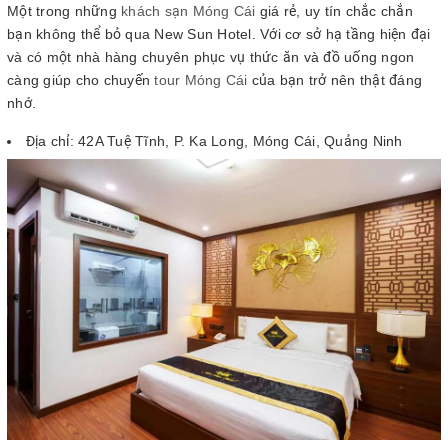
Một trong những
khách sạn Móng Cái
giá rẻ, uy tín chắc chắn
bạn không thể bỏ qua New Sun Hotel. Với cơ sở hạ tầng hiện đại
và có một nhà hàng chuyên phục vụ thức ăn và đồ uống ngon
càng giúp cho chuyến
tour Móng Cái
của bạn trở nên thật đáng
nhớ.
Địa chỉ: 42A Tuệ Tĩnh, P. Ka Long, Móng Cái, Quảng Ninh