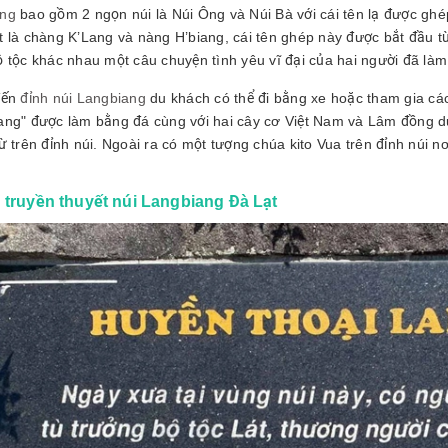
ang
bao gồm 2 ngọn núi là Núi Ông và Núi Bà với cái tên lạ được ghép
t là chàng K’Lang và nàng H’biang, cái tên ghép này được bắt đầu t
ộ tộc khác nhau một câu chuyện tình yêu vĩ đại của hai người đã làm
đến
đỉnh núi Langbiang
du khách có thể đi bằng xe hoặc tham gia các 
ang" được làm bằng đá cùng với hai cây cơ Việt Nam và Lâm đồng d
ừ trên đỉnh núi. Ngoài ra có một tượng chúa kito Vua trên đỉnh núi 
h truyền thuyết núi Langbiang Đà Lạt