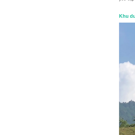
Khu du