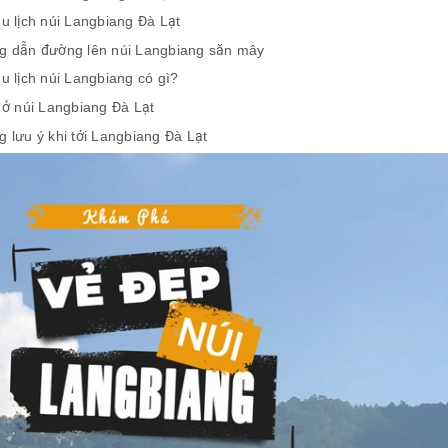
u lịch núi Langbiang Đà Lạt
 dẫn đường lên núi Langbiang săn mây
u lịch núi Langbiang có gì?
 ở núi Langbiang Đà Lạt
 lưu ý khi tới Langbiang Đà Lạt