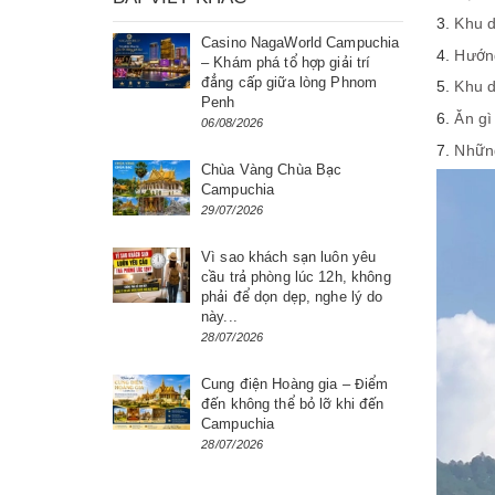
Khu d
Casino NagaWorld Campuchia
Hướng
– Khám phá tổ hợp giải trí
đẳng cấp giữa lòng Phnom
Khu d
Penh
Ăn gì
06/08/2026
Những
Chùa Vàng Chùa Bạc
Campuchia
29/07/2026
Vì sao khách sạn luôn yêu
cầu trả phòng lúc 12h, không
phải để dọn dẹp, nghe lý do
này...
28/07/2026
Cung điện Hoàng gia – Điểm
đến không thể bỏ lỡ khi đến
Campuchia
28/07/2026