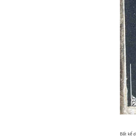
Bất kể 