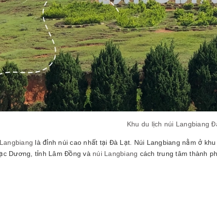
Khu du lịch núi Langbiang Đ
Langbiang
là đỉnh núi cao nhất tại Đà Lạt. Núi Langbiang nằm ở khu
ạc Dương, tỉnh Lâm Đồng và
núi Langbiang
cách trung tâm thành p