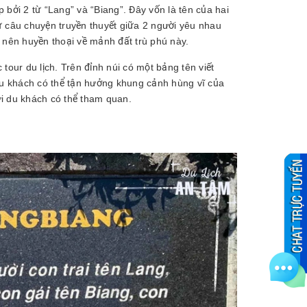
 bởi 2 từ “Lang” và “Biang”. Đây vốn là tên của hai
ừ câu chuyện truyền thuyết giữa 2 người yêu nhau
 nên huyền thoại về mảnh đất trù phú này.
tour du lịch. Trên đỉnh núi có một bảng tên viết
u khách có thể tận hưởng khung cảnh hùng vĩ của
nơi du khách có thể tham quan.