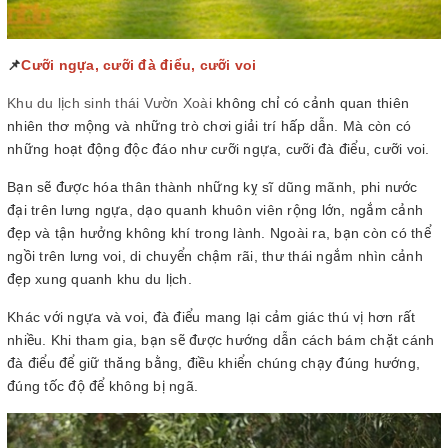
📌
Cưỡi ngựa, cưỡi đà điểu, cưỡi voi
Khu du lịch sinh thái Vườn Xoài
không chỉ có cảnh quan thiên
nhiên thơ mộng và những trò chơi giải trí hấp dẫn. Mà còn có
những hoạt động độc đáo như cưỡi ngựa, cưỡi đà điểu, cưỡi voi.
Bạn sẽ được hóa thân thành những kỵ sĩ dũng mãnh, phi nước
đại trên lưng ngựa, dạo quanh khuôn viên rộng lớn, ngắm cảnh
đẹp và tận hưởng không khí trong lành. Ngoài ra, bạn còn có thể
ngồi trên lưng voi, di chuyển chậm rãi, thư thái ngắm nhìn cảnh
đẹp xung quanh khu du lịch.
Khác với ngựa và voi, đà điểu mang lại cảm giác thú vị hơn rất
nhiều. Khi tham gia, bạn sẽ được hướng dẫn cách bám chặt cánh
đà điểu để giữ thăng bằng, điều khiển chúng chạy đúng hướng,
đúng tốc độ để không bị ngã.