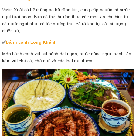
Vườn Xoài có hệ thống ao hồ rộng lớn, cung cấp nguồn cá nước
ngọt tươi ngon. Bạn có thể thưởng thức các món ăn chế biến từ
cá nước ngọt như: cá lóc nướng trui, cá rô kho tộ, cá tai tượng
chiên xù,...
✅
Bánh canh Long Khánh
Món bánh canh với sợi bánh dai ngon, nước dùng ngọt thanh, ăn
kèm với chả cá, chả quế và các loại rau thơm.