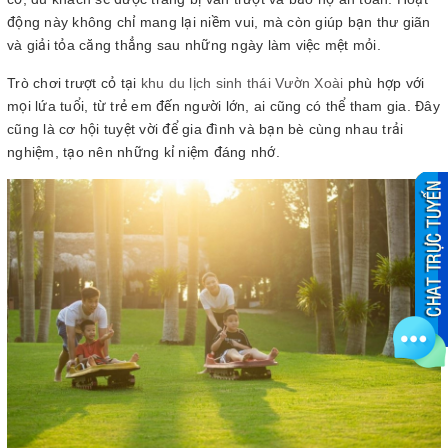
động này không chỉ mang lại niềm vui, mà còn giúp bạn thư giãn
và giải tỏa căng thẳng sau những ngày làm việc mệt mỏi.
Trò chơi trượt cỏ tại
khu du lịch sinh thái Vườn Xoài
phù hợp với
mọi lứa tuổi, từ trẻ em đến người lớn, ai cũng có thể tham gia. Đây
cũng là cơ hội tuyệt vời để gia đình và bạn bè cùng nhau trải
nghiệm, tạo nên những kỉ niệm đáng nhớ.