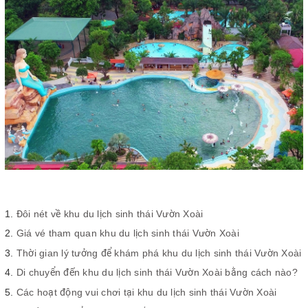
Đôi nét về khu du lịch sinh thái Vườn Xoài
Giá vé tham quan khu du lịch sinh thái Vườn Xoài
Thời gian lý tưởng để khám phá khu du lịch sinh thái Vườn Xoài
Di chuyển đến khu du lịch sinh thái Vườn Xoài bằng cách nào?
Các hoạt động vui chơi tại khu du lịch sinh thái Vườn Xoài