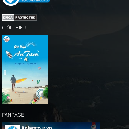
GIỚI THIỆU
FANPAGE