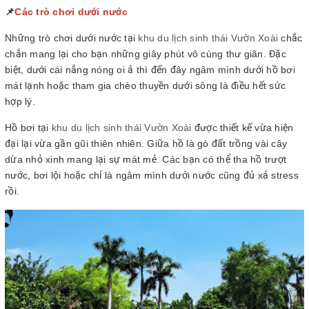
📌
Các trò chơi dưới nước
Những trò chơi dưới nước tại
khu du lịch sinh thái Vườn Xoài
chắc
chắn mang lại cho bạn những giây phút vô cùng thư giãn. Đặc
biệt, dưới cái nắng nóng oi ả thì đến đây ngâm mình dưới hồ bơi
mát lạnh hoặc tham gia chèo thuyền dưới sông là điều hết sức
hợp lý.
Hồ bơi tại
khu du lịch sinh thái Vườn Xoài
được thiết kế vừa hiện
đại lại vừa gần gũi thiên nhiên. Giữa hồ là gò đất trồng vài cây
dừa nhỏ xinh mang lại sự mát mẻ. Các bạn có thể tha hồ trượt
nước, bơi lội hoặc chỉ là ngâm mình dưới nước cũng đủ xả stress
rồi.