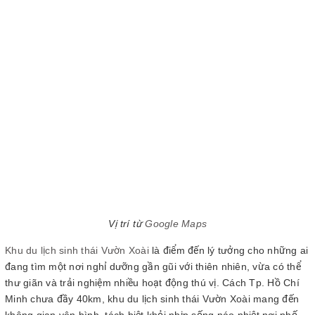
Vị trí từ
Google Maps
Khu du lịch sinh thái Vườn Xoài
là điểm đến lý tưởng cho những ai
đang tìm một nơi nghỉ dưỡng gần gũi với thiên nhiên, vừa có thể
thư giãn và trải nghiệm nhiều hoạt động thú vị. Cách Tp. Hồ Chí
Minh chưa đầy 40km, khu du lịch sinh thái Vườn Xoài mang đến
không gian yên bình, tách biệt khỏi nhịp sống náo nhiệt nơi phố