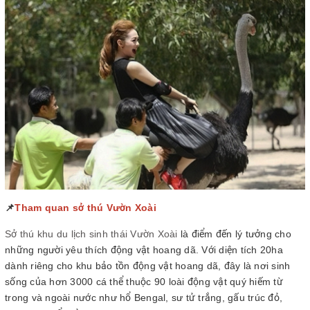
📌
Tham quan sở thú Vườn Xoài
Sở thú khu du lịch sinh thái Vườn Xoài
là điểm đến lý tưởng cho
những người yêu thích động vật hoang dã. Với diện tích 20ha
dành riêng cho khu bảo tồn động vật hoang dã, đây là nơi sinh
sống của hơn 3000 cá thể thuộc 90 loài động vật quý hiếm từ
trong và ngoài nước như hổ Bengal, sư tử trắng, gấu trúc đỏ,