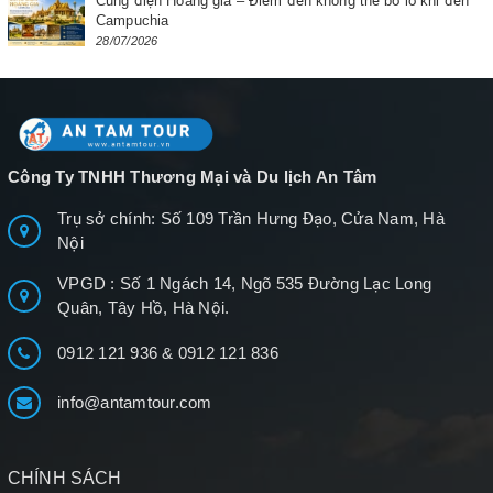
Cung điện Hoàng gia – Điểm đến không thể bỏ lỡ khi đến
Campuchia
28/07/2026
Công Ty TNHH Thương Mại và Du lịch An Tâm
Trụ sở chính: Số 109 Trần Hưng Đạo, Cửa Nam, Hà
Nội
VPGD : Số 1 Ngách 14, Ngõ 535 Đường Lạc Long
Quân, Tây Hồ, Hà Nội.
0912 121 936
&
0912 121 836
info@antamtour.com
CHÍNH SÁCH