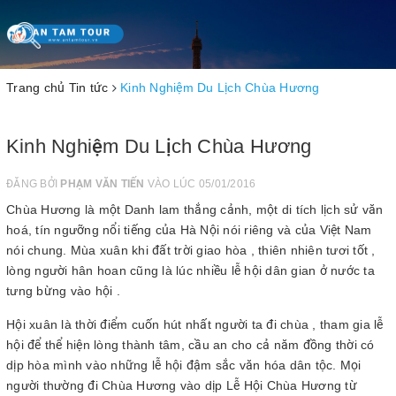
Toggle
navigation
Trang chủ
Tin tức
Kinh Nghiệm Du Lịch Chùa Hương
Kinh Nghiệm Du Lịch Chùa Hương
ĐĂNG BỞI
PHẠM VĂN TIẾN
VÀO LÚC 05/01/2016
Chùa Hương là một Danh lam thắng cảnh, một di tích lịch sử văn
hoá, tín ngưỡng nổi tiếng của Hà Nội nói riêng và của Việt Nam
nói chung. Mùa xuân khi đất trời giao hòa , thiên nhiên tươi tốt ,
lòng người hân hoan cũng là lúc nhiều lễ hội dân gian ở nước ta
tưng bừng vào hội .
Hội xuân là thời điểm cuốn hút nhất người ta đi chùa , tham gia lễ
hội để thể hiện lòng thành tâm, cầu an cho cả năm đồng thời có
dịp hòa mình vào những lễ hội đậm sắc văn hóa dân tộc. Mọi
người thường đi Chùa Hương vào dịp Lễ Hội Chùa Hương từ