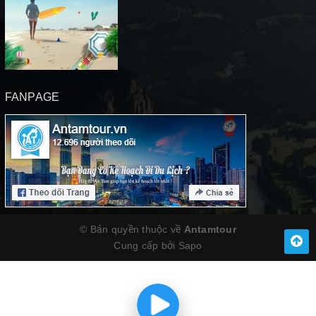
FANPAGE
© Bản quyền thuộc về
Antamtour
Cung cấp bởi
Sapo