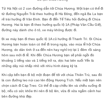
Từ Hà Nội có 2 con đường dẫn tới Chùa Hương. Một bạn có thể đi
từ đường Nguyễn Trãi theo hướng đi Hà Đông, đến ngã Ba La bạn
rẽ trái hướng đi Vân Đình. Bạn đi đến Tế Tiêu hỏi đường đi Chùa
Hương. Hai là bạn đi theo hướng quốc lộ 1A (Pháp Vân Cầu Giẽ),
đường này dành cho ô tô, xe máy không được đi.
Đi xe máy bạn đi theo quốc lộ 1A cũ hướng đi Thanh Trì. Đi Chùa
Hương bạn hoàn toàn có thể đi trong ngày, vào mùa lễ hội Chùa
Hương, do dân tình ở xa đến nên hay nghỉ trọ lại 1 đêm rồi sáng
hôm sau mới đi lễ. Khi đến Chùa Hương bạn sẽ phải ngồi đò
khoảng 1 tiếng vào và 1 tiếng trở ra, dọc hai bên suối Yến là
những dãy núi nhấp nhô với nhìu hình dáng kỳ lạ.
Khi cập bến bạn đi bộ một đoạn để tới với chùa Thiên Trù, sau đó
là con đường leo núi cao lên động Hương Tích. Nếu mệt bạn nên
chọn cách đi Cáp Treo. Có thể đi cáp chiều lên và chiều xuống đi
bộ, nếu có sức khỏe thì nên đi bộ lên, vừa đi vừa ngắm cảnh hai
bên đường khá đẹp.