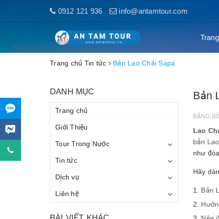
0912 121 936
info@antamtour.com
Trang
Trang chủ
Tin tức
Bản Lao Chải Sapa
DANH MỤC
Bản 
Trang chủ
ĐĂNG B
Giới Thiệu
Lao Ch
bản Lao
Tour Trong Nước
như đóa
Tin tức
Hãy dàn
Dịch vụ
Bản L
Liên hệ
Hướng
BÀI VIẾT KHÁC
Nên đ