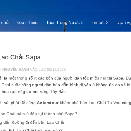
 chủ
Giới Thiệu
Tour Trong Nước
Tin tức
Dịch v
Lao Chải Sapa
ỞI
NGUYỄN HẠNH
VÀO LÚC 05/12/2023
ải
là một trong số ít các bản của người dân tộc miền núi tại Sapa. D
 Chải
cuộc sống người dân hấp dẫn bình dị yên ả không ồn ào và bị
 hoa rực rỡ giữa núi rừng Tây Bắc.
h vài phút để cùng
Antamtour
khám phá bản Lao Chải Tả Van
cùng 
ao Chải nằm ở đâu tại thành phố Sapa?
 dẫn đường đi đến bản Lao Chải
i du lịch Lao Chải thời gian nào?