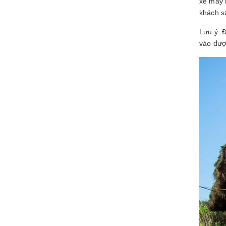
xe máy h
khách s
Lưu ý: Đ
vào đượ