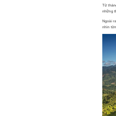
Từ thán
những t
Ngoài r
nhìn từn