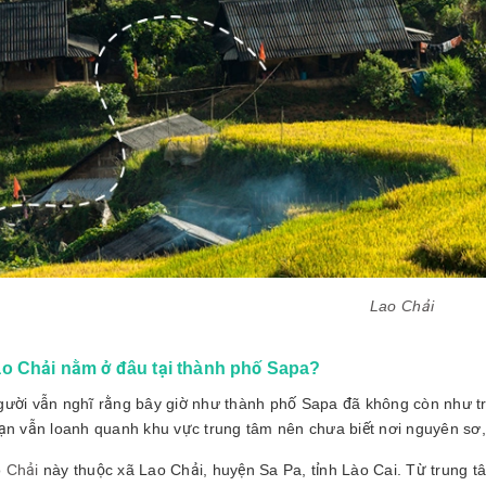
Lao Chải
o Chải nằm ở đâu tại thành phố Sapa?
gười vẫn nghĩ rằng bây giờ như thành phố Sapa đã không còn như tr
bạn vẫn loanh quanh khu vực trung tâm nên chưa biết nơi nguyên sơ,
 Chải
này thuộc xã Lao Chải, huyện Sa Pa, tỉnh Lào Cai. Từ trung 