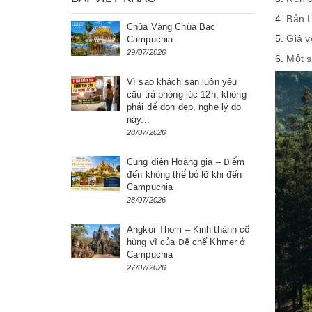
Bản L
Chùa Vàng Chùa Bạc
Giá v
Campuchia
29/07/2026
Một s
Vì sao khách sạn luôn yêu
cầu trả phòng lúc 12h, không
phải để dọn dẹp, nghe lý do
này...
28/07/2026
Cung điện Hoàng gia – Điểm
đến không thể bỏ lỡ khi đến
Campuchia
28/07/2026
Angkor Thom – Kinh thành cổ
hùng vĩ của Đế chế Khmer ở
Campuchia
27/07/2026