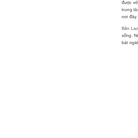
được vớ
trung t
nơi đây.
Bản Lao
sống. N
bát ngát