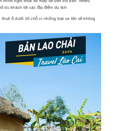
ơi mình nghỉ thuê xe máy để đến với bản. Nhiều
 du khách tới các địa điểm du lịch.
 thuê ở dưới 16 chỗ vì những loại xe lớn sẽ không