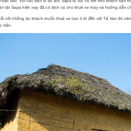
oặc taxi. Với các bạn đi du lịch Sapa tự túc có thể nhờ khách sạn n
ạn tại Sapa hiện nay đã có dịch vụ cho thuê xe máy và hướng dẫn chở
ối với những du khách muốn thuê xe taxi ô tô đến với Tả Van thì nên
c bản.