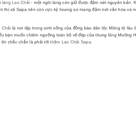
i
làng Lao Chải
- một ngôi làng còn giữ được đậm nét nguyên bản. 
âm thị xã Sapa nên còn cực kỳ hoang sơ mang đậm nét văn hóa và n
 Chải
là nơi tập trung sinh sống của đồng bào dân tộc Mông từ lâu đ
ếu bạn muốn chiêm ngưỡng toàn bộ vẻ đẹp của thung lũng Mường Ho
 thì chắc chắn là phải tới
thăm Lao Chải Sapa
.