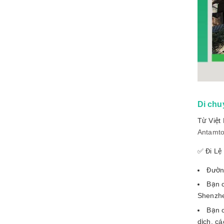
Di chu
Từ Việt
Antamto
✅ Đi Lệ
Đường
Bạn 
Shenzhe
Bạn 
dịch, c