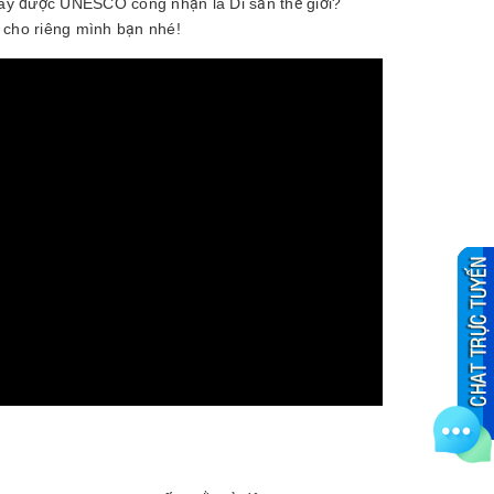
đây được UNESCO công nhận là Di sản thế giới?
i cho riêng mình bạn nhé!