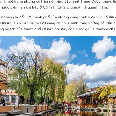
g là một trong những cổ trấn nổi tiếng đẹp nhất Trung Quốc, thuộc
 nước biển nên khí hậu ở
Cổ Trấn Lệ Giang
mát mẻ quanh năm.
 Lệ Giang
là đến với thành phố của những công trình kiến trúc cổ đại 
Hội An, Ý có Venice thì Lệ Giang chính là một trong những cổ trấn
ừng ngách của thành phố cổ nên nơi đây còn được gọi là “Venice củ