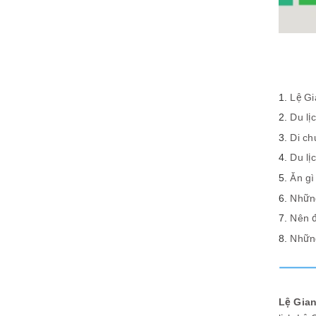
Lệ Gi
Du lị
Di ch
Du lị
Ăn gì
Những
Nên đ
Những
Lệ Gian