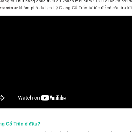
Giang
thu hút hàng chục triệu du khách mỗi năm? Điều gì khiến nơi 
ntamtour
khám phá
du lịch Lệ Giang Cổ Trấn
tự túc để có câu trả lờ
ng Cổ Trấn ở đâu?