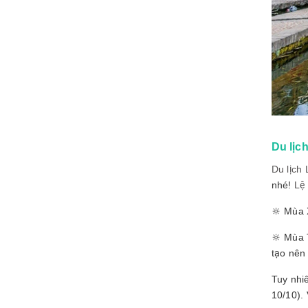
Du lịc
Du lịch
nhé!
Lệ
🔆 Mùa X
🔆 Mùa 
tạo nên
Tuy nhi
10/10). 