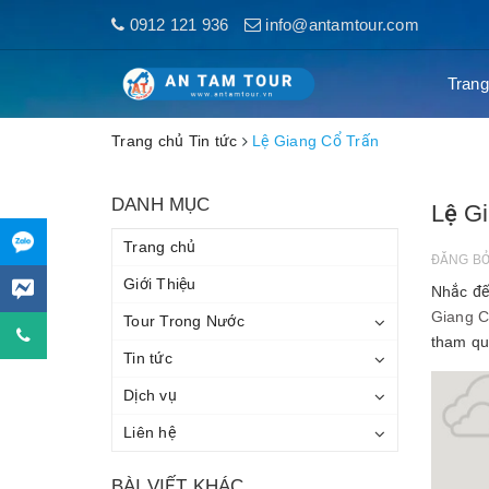
0912 121 936
info@antamtour.com
Trang
Trang chủ
Tin tức
Lệ Giang Cổ Trấn
DANH MỤC
Lệ G
Trang chủ
ĐĂNG B
Giới Thiệu
Nhắc đế
Giang C
Tour Trong Nước
tham qu
Tin tức
Dịch vụ
Liên hệ
BÀI VIẾT KHÁC