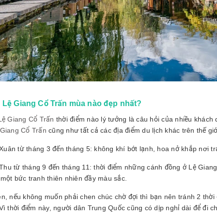
h Lệ Giang Cổ Trấn mùa nào đẹp nhất?
 Lệ Giang Cổ Trấn
thời điểm nào lý tưởng là câu hỏi của nhiều khách d
 Giang Cổ Trấn
cũng như tất cả các địa điểm du lịch khác trên thế gi
uân từ tháng 3 đến tháng 5: không khí bớt lạnh, hoa nở khắp nơi trả
Thu từ tháng 9 đến tháng 11: thời điểm những cánh đồng ở Lệ Giang
 một bức tranh thiên nhiên đầy màu sắc.
ên, nếu không muốn phải chen chúc chờ đợi thì bạn nên tránh 2 thời
Vì thời điểm này, người dân Trung Quốc cũng có dịp nghỉ dài để đi c