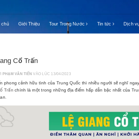
 chủ
Giới Thiệu
Tour Trong Nước
Tin tức
Dịch v
iang Cổ Trấn
ỞI
PHẠM VĂN TIẾN
VÀO LÚC 13/04/2023
n phong cảnh hữu tình của Trung Quốc thì nhiều người sẽ nghĩ nga
ổ Trấn
chính là một trong những địa điểm hấp dẫn bậc nhất của Tru
an.