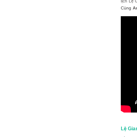
lịch Lệ 
Cùng
A
Lệ Gia