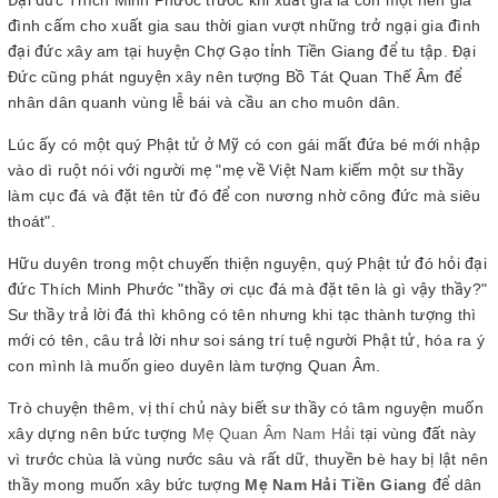
Đại đức Thích Minh Phước trước khi xuất gia là con một nên gia
đình cấm cho xuất gia sau thời gian vượt những trở ngại gia đình
đại đức xây am tại huyện Chợ Gạo tỉnh Tiền Giang để tu tập. Đại
Đức cũng phát nguyện xây nên tượng Bồ Tát Quan Thế Âm để
nhân dân quanh vùng lễ bái và cầu an cho muôn dân.
Lúc ấy có một quý Phật tử ở Mỹ có con gái mất đứa bé mới nhập
vào dì ruột nói với người mẹ "mẹ về Việt Nam kiếm một sư thầy
làm cục đá và đặt tên từ đó để con nương nhờ công đức mà siêu
thoát".
Hữu duyên trong một chuyến thiện nguyện, quý Phật tử đó hỏi đại
đức Thích Minh Phước "thầy ơi cục đá mà đặt tên là gì vậy thầy?"
Sư thầy trả lời đá thì không có tên nhưng khi tạc thành tượng thì
mới có tên, câu trả lời như soi sáng trí tuệ người Phật tử, hóa ra ý
con mình là muốn gieo duyên làm tượng Quan Âm.
Trò chuyện thêm, vị thí chủ này biết sư thầy có tâm nguyện muốn
xây dựng nên bức tượng
Mẹ Quan Âm Nam Hải
tại vùng đất này
vì trước chùa là vùng nước sâu và rất dữ, thuyền bè hay bị lật nên
thầy mong muốn xây bức tượng
Mẹ Nam Hải Tiền Giang
để dân