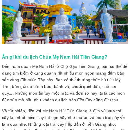
Ăn gì khi du lịch Chùa Mẹ Nam Hải Tiền Giang?
Đến tham quan
Mẹ Nam Hải ở Chợ Gạo Tiền Giang
, bạn có thể dễ
dàng tìm kiếm ở xung quanh rất nhiều món ngon mang đậm bản
sắc vùng đất miền Tây này. Bạn có thể thưởng thức hủ tiếu Mỹ
Tho, bún gỏi dà bánh bèo, bánh vá, chuối quết dừa, chè sơn
quy,... Những món ăn tuy mộc mạc và đơn sơ này lại là các món
đặc sản mà hầu như khách du lịch nào đến đây cũng đều thử.
Và tất nhiên, đến với
Mẹ Nam Hải Tiền Giang
là đến với vựa trái
cây lớn nhất miền Tây thì bạn hãy nhớ thử ăn và mua trái cây về
làm quà nhé. Những loại trái cây hấp dẫn ở Tiền Giang như: