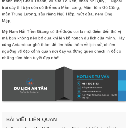
thanh long Châu Thành, vú sữa Lò Rèn, nhãn Nhị Quý,… Ngoài
trái cây thì bạn còn có thể mua Mắm còng, Mắm tôm Gò Công,
mận Trung Lương, sầu riêng Ngũ Hiệp, mứt dừa, nem Ông
Mập,...
Mẹ Nam Hải Tiền Giang
có thể được coi là một điểm đến thú vị
mà bạn không nên bỏ qua khi lên kế hoạch du lịch của mình. Hãy
cùng
Antamtour
ghé thăm để tìm hiểu thêm về lịch sử, chiêm
ngưỡng vẻ đẹp cảnh quan nơi đây và đừng quên check in để có
những tấm hình tuyệt đẹp nhé!
BÀI VIẾT LIÊN QUAN