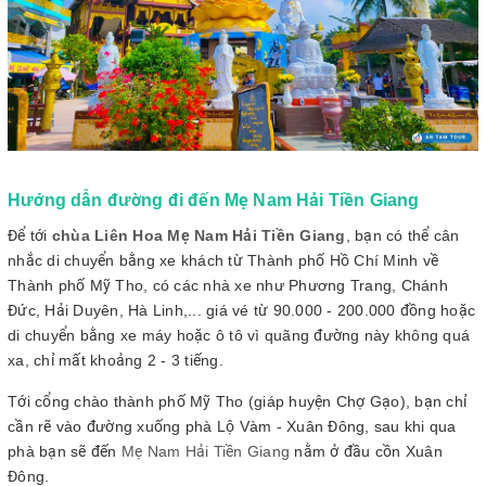
Hướng dẫn đường đi đến Mẹ Nam Hải Tiền Giang
Để tới
chùa Liên Hoa Mẹ Nam Hải Tiền Giang
, bạn có thể cân
nhắc di chuyển bằng xe khách từ Thành phố Hồ Chí Minh về
Thành phố Mỹ Tho, có các nhà xe như Phương Trang, Chánh
Đức, Hải Duyên, Hà Linh,... giá vé từ 90.000 - 200.000 đồng hoặc
di chuyển bằng xe máy hoặc ô tô vì quãng đường này không quá
xa, chỉ mất khoảng 2 - 3 tiếng.
Tới cổng chào thành phố Mỹ Tho (giáp huyện Chợ Gạo), bạn chỉ
cần rẽ vào đường xuống phà Lộ Vàm - Xuân Đông, sau khi qua
phà bạn sẽ đến
Mẹ Nam Hải Tiền Giang
nằm ở đầu cồn Xuân
Đông.