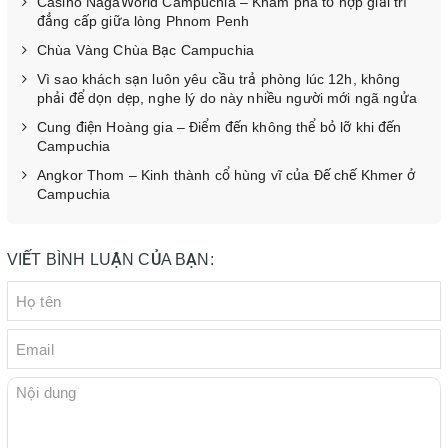
Casino NagaWorld Campuchia – Khám phá tổ hợp giải trí
đẳng cấp giữa lòng Phnom Penh
Chùa Vàng Chùa Bạc Campuchia
Vì sao khách sạn luôn yêu cầu trả phòng lúc 12h, không
phải để dọn dẹp, nghe lý do này nhiều người mới ngã ngửa
Cung điện Hoàng gia – Điểm đến không thể bỏ lỡ khi đến
Campuchia
Angkor Thom – Kinh thành cổ hùng vĩ của Đế chế Khmer ở
Campuchia
VIẾT BÌNH LUẬN CỦA BẠN: