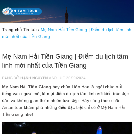
Toggle
navigation
Trang chủ
Tin tức
Mẹ Nam Hải Tiền Giang | Điểm du lịch tâm linh
mới nhất của Tiền Giang
Mẹ Nam Hải Tiền Giang | Điểm du lịch tâm
linh mới nhất của Tiền Giang
ĐĂNG BỞI
HẠNH NGUYỄN
VÀO LÚC 20/09/2024
Mẹ Nam Hải Tiền Giang
hay chùa Liên Hoa là ngôi chùa nổi
tiếng vạn người mê, là một điểm du lịch tâm linh với kiến trúc độc
đáo và không gian thiên nhiên tươi đẹp. Hãy cùng theo chân
Antamtour
khám phá những điều đặc biệt chỉ có ở
Mẹ Nam Hải
Tiền Giang
nhé!