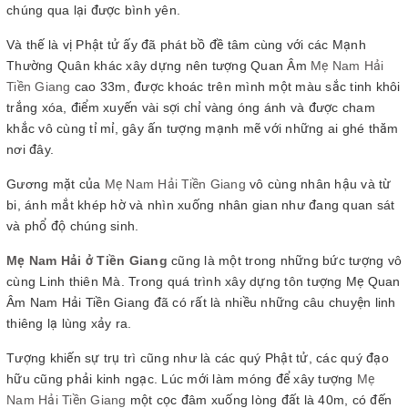
chúng qua lại được bình yên.
Và thế là vị Phật tử ấy đã phát bồ đề tâm cùng với các Mạnh
Thường Quân khác xây dựng nên tượng Quan Âm
Mẹ Nam Hải
Tiền Giang
cao 33m, được khoác trên mình một màu sắc tinh khôi
trắng xóa, điểm xuyến vài sợi chỉ vàng óng ánh và được cham
khắc vô cùng tỉ mỉ, gây ấn tượng mạnh mẽ với những ai ghé thăm
nơi đây.
Gương mặt của
Mẹ Nam Hải Tiền Giang
vô cùng nhân hậu và từ
bi, ánh mắt khép hờ và nhìn xuống nhân gian như đang quan sát
và phổ độ chúng sinh.
Mẹ Nam Hải ở Tiền Giang
cũng là một trong những bức tượng vô
cùng Linh thiên Mà. Trong quá trình xây dựng tôn tượng Mẹ Quan
Âm Nam Hải Tiền Giang đã có rất là nhiều những câu chuyện linh
thiêng lạ lùng xảy ra.
Tượng khiến sự trụ trì cũng như là các quý Phật tử, các quý đạo
hữu cũng phải kinh ngạc. Lúc mới làm móng để xây tượng
Mẹ
Nam Hải Tiền Giang
một cọc đâm xuống lòng đất là 40m, có đến