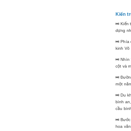
Kiến t
⏭️ Kiến 
dựng như
⏭️ Phía
kinh Võ 
⏭️ Nhìn
cột và m
⏭️ Đườn
một nă
⏭️ Du k
bình an
cầu bìn
⏭️ Bước
hoa văn