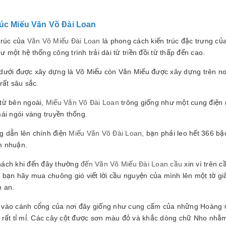
rúc Miếu Văn Võ Đài Loan
trúc của
Văn Võ Miếu Đài Loan
là phong cách kiến ​​trúc đặc trưng c
 một hệ thống công trình trải dài từ triền đồi từ thấp đến cao.
 dưới được xây dựng là Võ Miếu còn Văn Miếu được xây dựng trên nơ
rất sâu sắc.
 từ bên ngoài,
Miếu Văn Võ Đài Loan
trông giống như một cung điện
ái ngói vàng truyền thống.
g dẫn lên chính điện
Miếu Văn Võ Đài Loan
, bạn phải leo hết 366 b
m nhuận.
hách khi đến đây thường
đến Văn Võ Miếu Đài Loan cầu
xin vì trên 
, bạn hãy mua chuông gió viết lời cầu nguyện của mình lên một tờ gi
h an.
 vào cánh cổng của nơi đây giống như cung cấm của những Hoàng đế
 rất tỉ mỉ. Các cây cột được sơn màu đỏ và khắc dòng chữ Nho nhằ