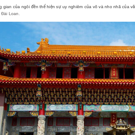
g gian của ngôi đền thể hiện sự uy nghiêm của võ và nho nhã của văn
 Đài Loan
.