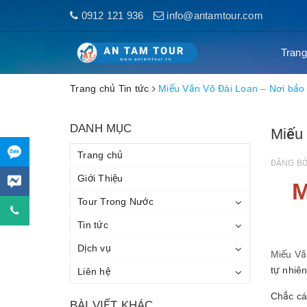
0912 121 936
info@antamtour.com
Trang
Trang chủ
Tin tức
Miếu Văn Võ Đài Loan – Nơi bảo 
DANH MỤC
Miếu 
Trang chủ
ĐĂNG B
Giới Thiệu
M
Tour Trong Nước
Tin tức
Dịch vụ
Miếu Vă
tự nhiê
Liên hệ
Chắc cá
BÀI VIẾT KHÁC