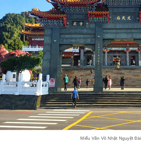
Miếu Văn Võ Nhật Nguyệt Đà