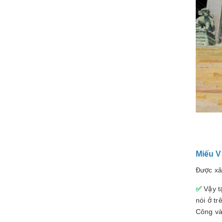
Miếu V
Được xâ
✅
Vậy t
nói ở t
Công và 