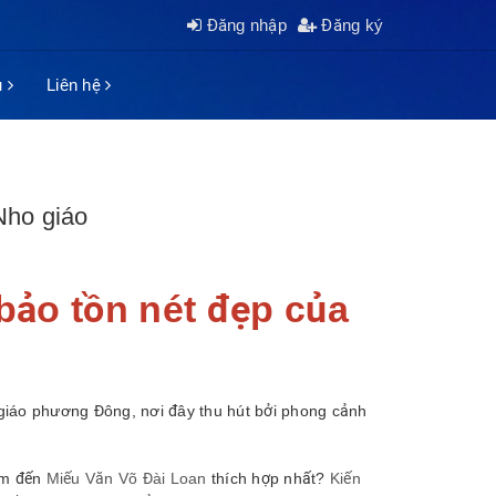
Đăng nhập
Đăng ký
ụ
Liên hệ
Nho giáo
bảo tồn nét đẹp của
giáo phương Đông, nơi đây thu hút bởi phong cảnh
ểm đến
Miếu Văn Võ Đài Loan
thích hợp nhất?
Kiến