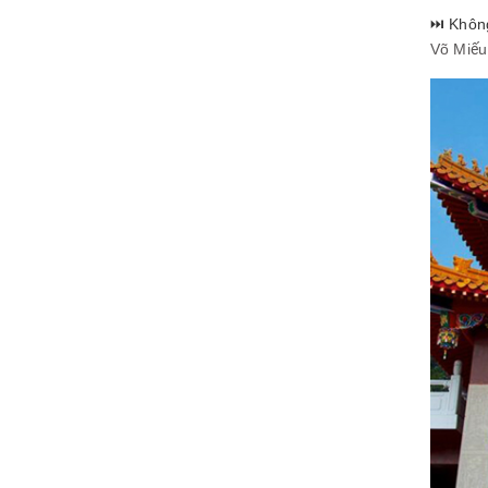
⏭️ Khôn
Võ Miếu