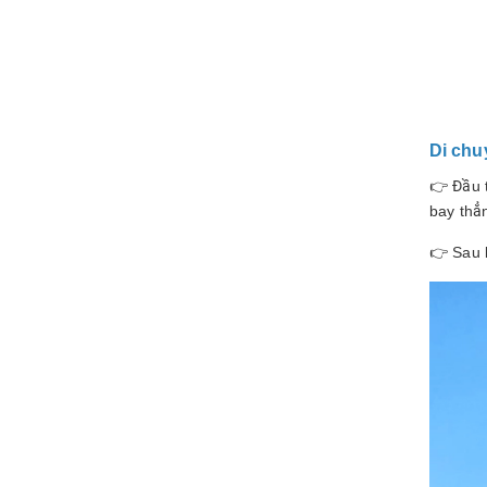
Di chu
👉 Đầu 
bay thẳ
👉 Sau 