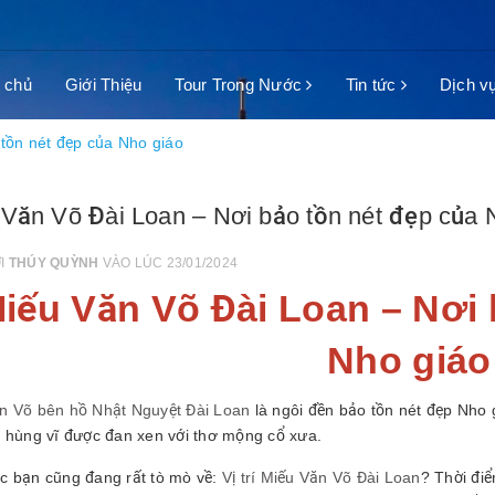
 chủ
Giới Thiệu
Tour Trong Nước
Tin tức
Dịch v
tồn nét đẹp của Nho giáo
Văn Võ Đài Loan – Nơi bảo tồn nét đẹp của 
ỞI
THÚY QUỲNH
VÀO LÚC 23/01/2024
iếu Văn Võ Đài Loan
– Nơi 
Nho giáo
n Võ bên hồ Nhật Nguyệt Đài Loan
là ngôi đền bảo tồn nét đẹp Nho 
n hùng vĩ được đan xen với thơ mộng cổ xưa.
c bạn cũng đang rất tò mò về:
Vị trí Miếu Văn Võ Đài Loan
? Thời đi