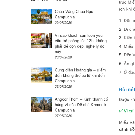
trúc Mi
ích khi
Chùa Vàng Chùa Bạc
Campuchia
Đôi n
29/07/2026
Di ch
Vì sao khách sạn luôn yêu
Kiến 
cầu trả phòng lúc 12h, không
Miếu 
phải để dọn dẹp, nghe lý do
này...
Đến V
28/07/2026
Ăn gì
Cung điện Hoàng gia – Điểm
Ở đâu
đến không thể bỏ lỡ khi đến
Campuchia
28/07/2026
Đôi né
Được xâ
Angkor Thom – Kinh thành cổ
hùng vĩ của Đế chế Khmer ở
Campuchia
✅ Vị trí
27/07/2026
Miếu Vă
cạnh hồ