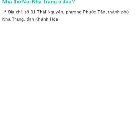
Nhà thờ Núi Nha Trang ở đâu?
📍 Địa chỉ: số 31 Thái Nguyên, phường Phước Tân, thành phố
Nha Trang, tỉnh Khánh Hòa