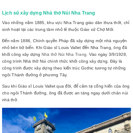
Lịch sử xây dựng Nhà thờ Núi Nha Trang
Vào những năm 1885, khu vực Nha Trang giáo dân thưa thớt, chỉ
sinh hoạt tại các trung tâm nhỏ lẻ thuộc Giáo xứ Chợ Mới.
Đến năm 1886, Chính quyền Pháp đã xây dựng một nhà nguyện
nhỏ bên bờ biển. Khi Giáo sĩ Louis Vallet đến Nha Trang, ông đã
khởi công xây dựng
Nhà thờ Núi Nha Trang
. Vào ngày 3/9/1928,
công trình Nhà thờ Núi chính thức khởi công xây dựng. Đây là
công trình được xây dựng theo kiến trúc Gothic tương tự những
ngôi Thánh đường ở phương Tây.
Sau khi Giáo sĩ Louis Vallet qua đời, để cảm tạ cống hiến của ông
cho ngôi Thánh đường, ông đã được an táng ngay dưới chân núi
nhà thờ.