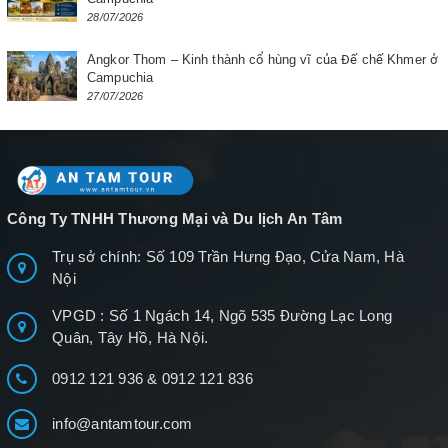
28/07/2026
Angkor Thom – Kinh thành cổ hùng vĩ của Đế chế Khmer ở
Campuchia
27/07/2026
Công Ty TNHH Thương Mại và Du lịch An Tâm
Trụ sở chính: Số 109 Trần Hưng Đạo, Cửa Nam, Hà
Nội
VPGD : Số 1 Ngách 14, Ngõ 535 Đường Lạc Long
Quân, Tây Hồ, Hà Nội.
0912 121 936
&
0912 121 836
info@antamtour.com