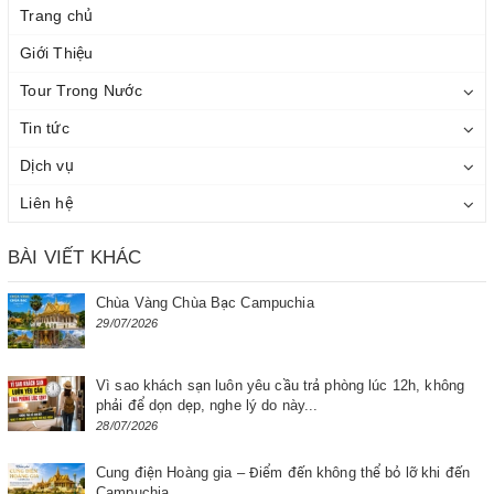
Trang chủ
Giới Thiệu
Tour Trong Nước
Tin tức
Dịch vụ
Liên hệ
BÀI VIẾT KHÁC
Chùa Vàng Chùa Bạc Campuchia
29/07/2026
Vì sao khách sạn luôn yêu cầu trả phòng lúc 12h, không
phải để dọn dẹp, nghe lý do này...
28/07/2026
Cung điện Hoàng gia – Điểm đến không thể bỏ lỡ khi đến
Campuchia