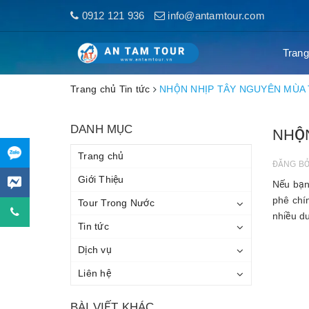
0912 121 936
info@antamtour.com
Trang
Trang chủ
Tin tức
NHỘN NHỊP TÂY NGUYÊN MÙA
DANH MỤC
NHỘ
Trang chủ
ĐĂNG B
Giới Thiệu
Nếu bạn
phê chí
Tour Trong Nước
nhiều d
Tin tức
Dịch vụ
Liên hệ
BÀI VIẾT KHÁC