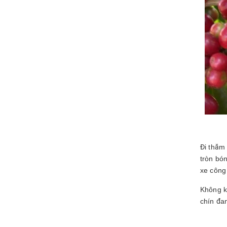
Đi thăm
tròn bó
xe công
Không k
chín đa