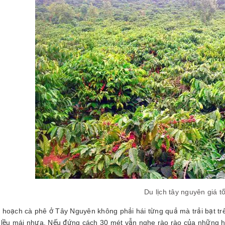
Du lịch tây nguyên giá tố
 hoạch cà phê ở Tây Nguyên không phải hái từng quả mà trải bạt trê
p lều mái nhựa. Nếu đứng cách 30 mét vẫn nghe rào rào của những hạ