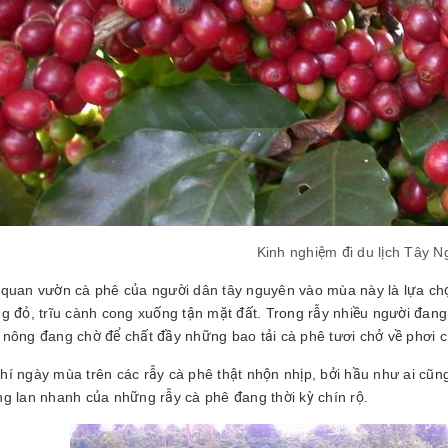
Kinh nghiệm đi du lịch Tây 
 quan vườn cà phê của người dân tây nguyên vào mùa này là lựa chọn
ng đỏ, trĩu cành cong xuống tận mặt đất. Trong rẫy nhiều người đang
 nông đang chờ để chất đầy những bao tải cà phê tươi chở về phơi c
hí ngày mùa trên các rẫy cà phê thật nhộn nhịp, bởi hầu như ai cũng
ng lan nhanh của những rẫy cà phê đang thời kỳ chín rộ.