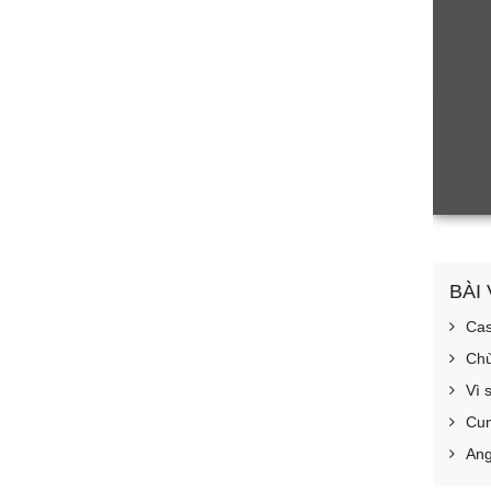
BÀI
Cas
Chù
Vì 
Cun
Ang