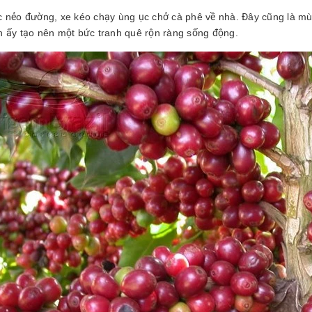
c nẻo đường, xe kéo chạy ùng ục chở cà phê về nhà. Đây cũng là m
h ấy tạo nên một bức tranh quê rộn ràng sống động.