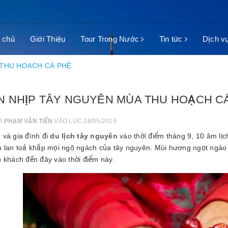
 chủ
Giới Thiệu
Tour Trong Nước
Tin tức
Dịch v
 THU HOẠCH CÀ PHÊ
N NHỊP TÂY NGUYÊN MÙA THU HOẠCH C
ỞI
PHẠM VĂN TIẾN
VÀO LÚC 28/05/2019
 và gia đình đi
du lịch tây nguyên
vào thời điểm tháng 9, 10 âm lị
n lan toả khắp mọi ngõ ngách của tây nguyên. Mùi hương ngọt ngào v
u khách đến đây vào thời điểm này.