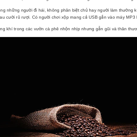
ng những người đi hái, không phân biệt chủ hay người làm thường kể
au cười rũ rượi. Có người chơi xộp mang cả USB gắn vào máy MP3 h
ng khí trong các vườn cà phê nhộn nhịp nhưng gẫn gũi và thân thươ