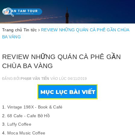
Toggle
navigation
Trang chủ
Tin tức
REVIEW NHỮNG QUÁN CÀ PHÊ GẦN CHÙA
BA VÀNG
REVIEW NHỮNG QUÁN CÀ PHÊ GẦN
CHÙA BA VÀNG
ĐĂNG BỞI
PHẠM VĂN TIẾN
VÀO LÚC 04/11/2019
Vintage 198X - Book & Café
68 Cafe - Cafe Bờ Hồ
Luffy Coffee
Moca Music Coffee