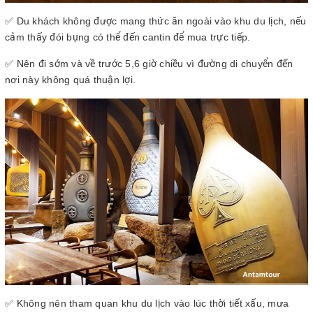
✅ Du khách không được mang thức ăn ngoài vào khu du lịch, nếu
cảm thấy đói bụng có thể đến cantin để mua trực tiếp.
✅ Nên đi sớm và về trước 5,6 giờ chiều vì đường di chuyển đến
nơi này không quá thuận lợi.
✅ Không nên tham quan khu du lịch vào lúc thời tiết xấu, mưa