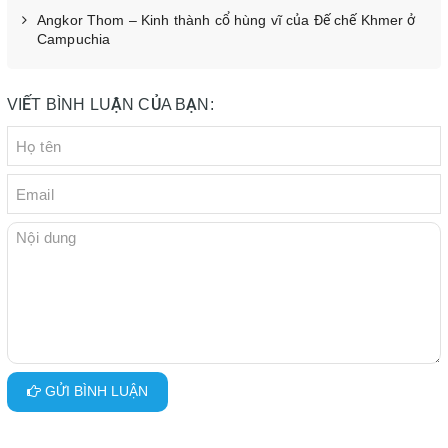
Angkor Thom – Kinh thành cổ hùng vĩ của Đế chế Khmer ở
Campuchia
VIẾT BÌNH LUẬN CỦA BẠN:
GỬI BÌNH LUẬN