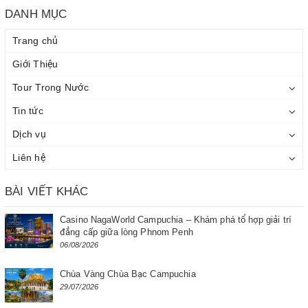
DANH MỤC
Trang chủ
Giới Thiệu
Tour Trong Nước
Tin tức
Dịch vụ
Liên hệ
BÀI VIẾT KHÁC
Casino NagaWorld Campuchia – Khám phá tổ hợp giải trí
đẳng cấp giữa lòng Phnom Penh
06/08/2026
Chùa Vàng Chùa Bạc Campuchia
29/07/2026