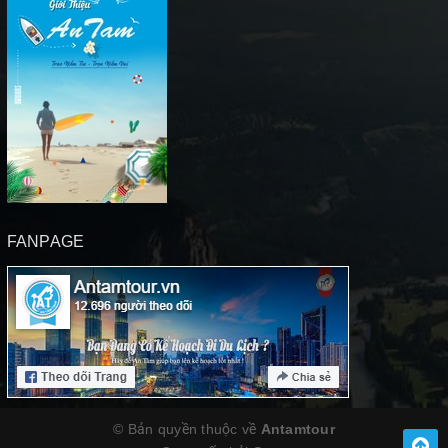
FANPAGE
© Bản quyền thuộc về
Antamtour