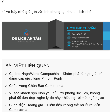
ẩm.
✅ Và hãy nhớ giữ gìn vệ sinh chung tại khu du lịch nhé!
BÀI VIẾT LIÊN QUAN
Casino NagaWorld Campuchia – Khám phá tổ hợp giải trí
đẳng cấp giữa lòng Phnom Penh
Chùa Vàng Chùa Bạc Campuchia
Vì sao khách sạn luôn yêu cầu trả phòng lúc 12h, không
phải để dọn dẹp, nghe lý do này nhiều người mới ngã ngửa
Cung điện Hoàng gia – Điểm đến không thể bỏ lỡ khi đến
Campuchia