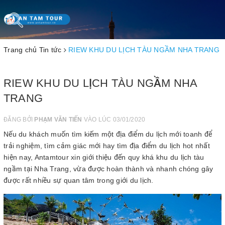
Toggle
navigation
Trang chủ
Tin tức
RIEW KHU DU LỊCH TÀU NGẦM NHA TRANG
RIEW KHU DU LỊCH TÀU NGẦM NHA
TRANG
ĐĂNG BỞI
PHẠM VĂN TIẾN
VÀO LÚC 03/01/2020
Nếu du khách muốn tìm kiếm một địa điểm du lịch mới toanh để
trải nghiệm, tìm cảm giác mới hay tìm địa điểm du lịch hot nhất
hiện nay, Antamtour xin giới thiệu đến quy khá khu du lịch tàu
ngầm tại Nha Trang, vừa được hoàn thành và nhanh chóng gây
được rất nhiều sự quan tâm trong giới du lịch.