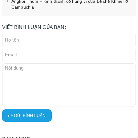
Angkor Thom – Kinh thành cổ hùng vĩ của Đế chế Khmer ở
Campuchia
VIẾT BÌNH LUẬN CỦA BẠN:
GỬI BÌNH LUẬN