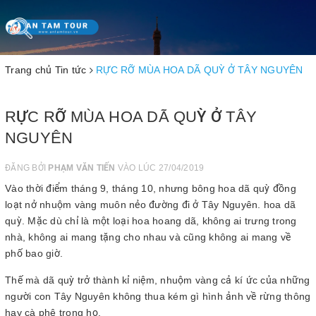
Toggle
navigation
Trang chủ
Tin tức
RỰC RỠ MÙA HOA DÃ QUỲ Ở TÂY NGUYÊN
RỰC RỠ MÙA HOA DÃ QUỲ Ở TÂY
NGUYÊN
ĐĂNG BỞI
PHẠM VĂN TIẾN
VÀO LÚC 27/04/2019
Vào thời điểm tháng 9, tháng 10, nhưng bông hoa dã quỳ đồng
loạt nở nhuộm vàng muôn nẻo đường đi ở Tây Nguyên. hoa dã
quỳ. Mặc dù chỉ là một loại hoa hoang dã, không ai trưng trong
nhà, không ai mang tặng cho nhau và cũng không ai mang về
phố bao giờ.
Thế mà dã quỳ trở thành kỉ niệm, nhuộm vàng cả kí ức của những
người con Tây Nguyên không thua kém gì hình ảnh về rừng thông
hay cà phê trong họ.