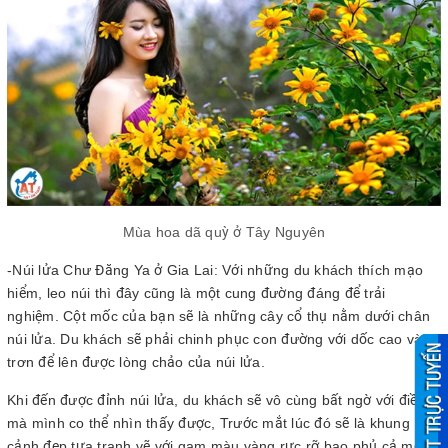
Mùa hoa dã quỳ ở Tây Nguyên
-Núi lửa Chư Đăng Ya ở Gia Lai: Với những du khách thích mạo
hiểm, leo núi thì đây cũng là một cung đường đáng để trải
nghiệm. Cột mốc của bạn sẽ là những cây cổ thụ nằm dưới chân
núi lửa. Du khách sẽ phải chinh phục con đường với dốc cao và
trơn để lên được lòng chảo của núi lửa.
Khi đến được đỉnh núi lửa, du khách sẽ vô cùng bất ngờ với điều
mà mình co thể nhìn thấy được, Trước mắt lúc đó sẽ là khung
cảnh đẹp tựa tranh vẽ với gam màu vàng rực rỡ bao phủ cả một