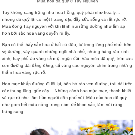
Mùa hoa dã quỳ ở Tây Nguyên
Tuy không sang trọng như hoa hồng, quý phái như hoa ly…
nhưng dã quỳ lại có một hoang dại, đầy sức sống và rất rực rỡ.
Mùa đông Tây nguyên với khí lạnh núi rừng dường như ấm áp
hơn bởi sắc hoa vàng quyến rũ ấy.
Bạn có thể thấy sắc hoa ở bất cứ đâu, từ trong lòng phố nhỏ, bên
vệ đường, vây quanh những ngôi nhà nhỏ, những hàng rào xinh
xinh, hay phủ áo vàng cả một ngọn đồi. Vào mùa dã quỳ, trên các
con đường dài đằng đẵng, cả vùng cao nguyên chìm trong những
thảm hoa vàng rực rỡ.
Hoa mọc khắp đường đi lối lại, bên bờ rào ven đường, trải dài trên
các thung lũng, gốc cây… Những cánh hoa mộc mạc, thanh khiết
và rực rỡ như tâm hồn người dân phố núi. Màu của hoa dã quỳ
như gom hết màu nắng trong năm để khoe sắc, làm núi rừng
bừng sang.