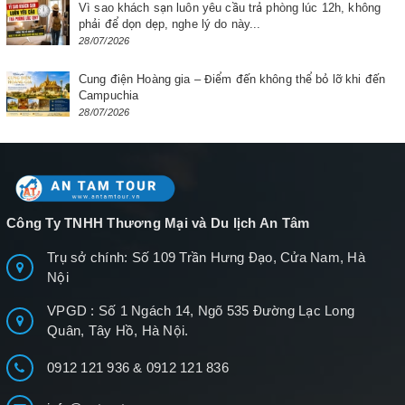
Vì sao khách sạn luôn yêu cầu trả phòng lúc 12h, không
phải để dọn dẹp, nghe lý do này...
28/07/2026
Cung điện Hoàng gia – Điểm đến không thể bỏ lỡ khi đến
Campuchia
28/07/2026
Công Ty TNHH Thương Mại và Du lịch An Tâm
Trụ sở chính: Số 109 Trần Hưng Đạo, Cửa Nam, Hà
Nội
VPGD : Số 1 Ngách 14, Ngõ 535 Đường Lạc Long
Quân, Tây Hồ, Hà Nội.
0912 121 936
&
0912 121 836