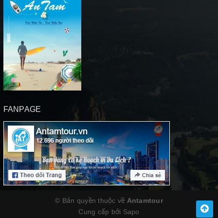
FANPAGE
© Bản quyền thuộc về
Antamtour
Cung cấp bởi
Sapo