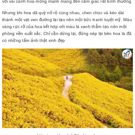
với vài cánh hoa mỏng manh mang đến cảm giác rất bình thường.
Nhưng khi hoa dã quỳ nở rộ cùng nhau, chen chúc và kéo dài
thành một vạt ven đường lại tạo nên một bức tranh tuyệt mỹ. Màu
vàng rực rỡ của hoa kết hợp với màu lá xanh thẫm tạo nên một
phông nền xuất sắc. Chỉ cần dừng lại, đứng nép lại bên hoa là đã
có những tấm ảnh thật xinh đẹp