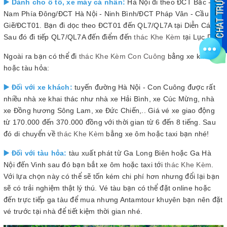
▶️ Dành cho ô tô, xe máy cá nhân:
Hà Nội đi theo ĐCT Bắc -
Nam Phía Đông/ĐCT Hà Nội - Ninh Bình/ĐCT Pháp Vân - Cầu
Giẽ/ĐCT01. Bạn đi dọc theo ĐCT01 đến QL7/QL7A tại Diễn Cát.
Sau đó đi tiếp QL7/QL7A đến điểm đến
thác Khe Kèm
tại Lục Dạ.
Ngoài ra bạn có thể đi
thác Khe Kèm Con Cuông
bằng xe khách
hoặc tàu hỏa:
▶️ Đối với xe khách:
tuyến đường Hà Nội - Con Cuông được rất
nhiều nhà xe khai thác như nhà xe Hải Bình, xe Cúc Mừng, nhà
xe Đồng hương Sông Lam, xe Đức Chiến,.. Giá vé xe giao động
từ 170.000 đến 370.000 đồng với thời gian từ 6 đến 8 tiếng. Sau
đó di chuyển về
thác Khe Kèm
bằng xe ôm hoặc taxi bạn nhé!
▶️ Đối với tàu hỏa:
tàu xuất phát từ Ga Long Biên hoặc Ga Hà
Nội đến Vinh sau đó bạn bắt xe ôm hoặc taxi tới
thác Khe Kèm
.
Với lựa chọn này có thể sẽ tốn kém chi phí hơn nhưng đổi lại bạn
sẽ có trải nghiệm thật lý thú. Vé tàu bạn có thể đặt online hoặc
đến trực tiếp ga tàu để mua nhưng Antamtour khuyên bạn nên đặt
vé trước tại nhà để tiết kiệm thời gian nhé.