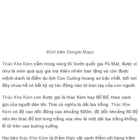
Vị trí trên
Google Maps
Thác Khe Kèm
nằm trong vùng lõi Vườn quốc gia Pù Mát, được ví
như là món quà quý giá mà thiên nhiên ban tặng và còn được
mệnh danh là điểm du lịch Con Cuông hoang sơ bậc nhất, bởi nơi
đây chưa hề có bất kỳ sự tác động nào từ bàn tay của con người.
Thác Khe Kèm
còn được gọi là thác Kèm hay Bổ Bố, theo cách
gọi của người dân tộc Thái có nghĩa là dải lụa trắng.
Thác Khe
Kèm
có độ cao dốc đứng cao khoảng 500m, độ dốc khoảng 80 độ
nên khi thác đổ bọt tung trắng xóa như là một dải lụa trắng khổng
lồ từ trên cao buông xuống.
Hai bên
thác Khe Kèm
là thảm thực vật xanh thắm với hàng trăm