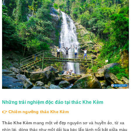
Những trải nghiệm độc đáo tại thác Khe Kèm
👉 Chiêm ngưỡng thác Khe Kèm
Thác Khe Kèm
mang một vẻ đẹp nguyên sơ và huyền ảo, từ xa
nhìn lại, dòng thác như một dải lụa bạc lấp lánh nổi bật giữa màu