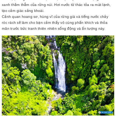
xanh thăm thẳm của rừng núi. Hơi nước từ thác tỏa ra mát lạnh,
tạo cảm giác sảng khoái.
Cảnh quan hoang sơ, hùng vĩ của rừng già và tiếng nước chảy
róc rách sẽ làm cho bạn cảm thấy vô cùng phấn khích và thỏa
mãn trước bức tranh thiên nhiên sống động và ấn tượng này.