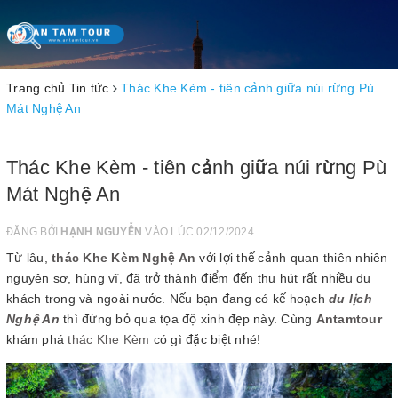
Toggle
navigation
Trang chủ
Tin tức
Thác Khe Kèm - tiên cảnh giữa núi rừng Pù
Mát Nghệ An
Thác Khe Kèm - tiên cảnh giữa núi rừng Pù
Mát Nghệ An
ĐĂNG BỞI
HẠNH NGUYỄN
VÀO LÚC 02/12/2024
Từ lâu,
thác Khe Kèm Nghệ An
với lợi thế cảnh quan thiên nhiên
nguyên sơ, hùng vĩ, đã trở thành điểm đến thu hút rất nhiều du
khách trong và ngoài nước. Nếu bạn đang có kế hoạch
du lịch
Nghệ An
thì đừng bỏ qua tọa độ xinh đẹp này. Cùng
Antamtour
khám phá
thác Khe Kèm
có gì đặc biệt nhé!