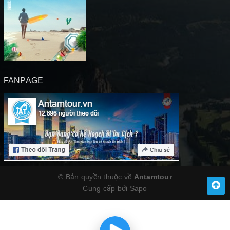
FANPAGE
© Bản quyền thuộc về
Antamtour
Cung cấp bởi
Sapo