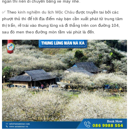
ngàn thì nên di chuyển bằng xe máy nhé.
✅ Theo
kinh nghiệm du lịch Mộc Châu
được truyền tai bởi các
phượt thủ thì để tới địa điểm này bạn cần xuất phát từ trung tâm
thị trấn, rẽ trái vào thung lũng và đi thẳng trên con đường 104,
sau đó men theo đường mòn tầm vài phút là đến.