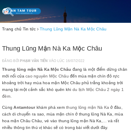
Toggle
navigation
Trang chủ
Tin tức
Thung Lũng Mận Nà Ka Mộc Châu
Thung Lũng Mận Nà Ka Mộc Châu
ĐĂNG BỞI
PHẠM VĂN TIẾN
VÀO LÚC 16/07/2022
Thung lũng mận Nà Ka Mộc Châu
đang là một điểm dừng chân
mới nổi của
cao nguyên Mộc Châu
đến mùa mận chín đỏ rực
khoảng trời hay mùa hoa mận Mộc Châu phủ trắng khoảng trời
mang lại một cảnh sắc khó quên khi
du lịch Mộc Châu 2 ngày 1
đêm
.
Cùng
Antamtour
khám phá xem
thung lũng mận Nà Ka
ở đâu,
cách di chuyển ra sao, mùa mận chín ở thung lũng Nà Ka, mùa
hoa mận Châu Châu, vé vào thung lũng mận Nà Ka,… và rất
nhiều thông tin thú vị khác sẽ có trong bài viết dưới đây.