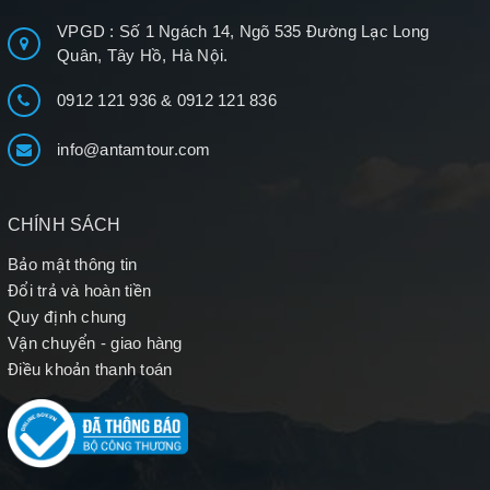
VPGD : Số 1 Ngách 14, Ngõ 535 Đường Lạc Long
Quân, Tây Hồ, Hà Nội.
0912 121 936
&
0912 121 836
info@antamtour.com
CHÍNH SÁCH
Bảo mật thông tin
Đổi trả và hoàn tiền
Quy định chung
Vận chuyển - giao hàng
Điều khoản thanh toán