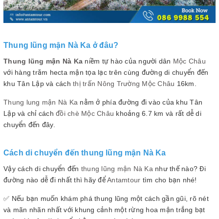
Thung lũng mận Nà Ka ở đâu?
Thung lũng mận Nà Ka
niềm tự hào của người dân
Mộc Châu
với hàng trăm hecta mận tọa lạc trên cùng đường di chuyển đến
khu Tân Lập và cách
thị trấn Nông Trường Mộc Châu
16km.
Thung lung mận Nà Ka
nằm ở phía đường đi vào của khu Tân
Lập và chỉ cách
đồi chè Mộc Châu
khoảng 6.7 km và rất dễ di
chuyển đến đây.
Cách di chuyển đến thung lũng mận Nà Ka
Vậy cách di chuyển đến
thung lũng mận Nà Ka
như thế nào? Đi
đường nào dễ đi nhất thì hãy để
Antamtour
tìm cho bạn nhé!
✅ Nếu bạn muốn khám phá thung lũng một cách gần gũi, rõ nét
và mãn nhãn nhất với khung cảnh một rừng hoa mận trắng bạt