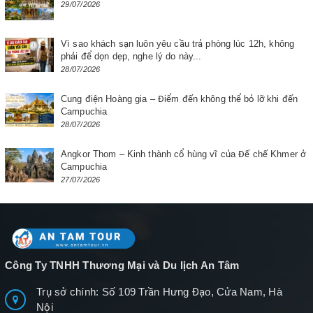
29/07/2026
Vì sao khách sạn luôn yêu cầu trả phòng lúc 12h, không
phải để dọn dẹp, nghe lý do này...
28/07/2026
Cung điện Hoàng gia – Điểm đến không thể bỏ lỡ khi đến
Campuchia
28/07/2026
Angkor Thom – Kinh thành cổ hùng vĩ của Đế chế Khmer ở
Campuchia
27/07/2026
Công Ty TNHH Thương Mại và Du lịch An Tâm
Trụ sở chính: Số 109 Trần Hưng Đạo, Cửa Nam, Hà
Nội