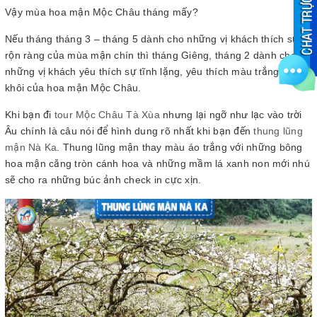
Vậy mùa hoa mận Mộc Châu tháng mấy?
Nếu tháng tháng 3 – tháng 5 dành cho những vị khách thích sự
rộn ràng của mùa mận chín thì tháng Giêng, tháng 2 dành cho
những vị khách yêu thích sự tĩnh lặng, yêu thích màu trắng tinh
khôi của hoa mận Mộc Châu.
Khi bạn đi
tour Mộc Châu Tà Xùa
nhưng lại ngỡ như lạc vào trời
Âu chính là câu nói để hình dung rõ nhất khi bạn đến
thung lũng
mận Nà Ka
. Thung lũng mận thay màu áo trắng với những bông
hoa mận căng tròn cánh hoa và những mầm lá xanh non mới nhú
sẽ cho ra những búc ảnh check in cực xịn.