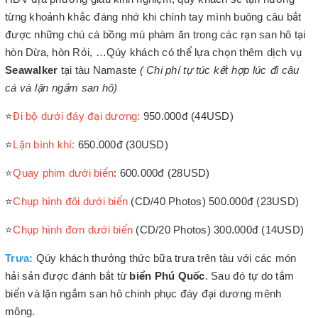
từng khoảnh khắc đáng nhớ khi chính tay mình buông câu bắt
được những chú cá bồng mú phàm ăn trong các rạn san hô tại
hòn Dừa, hòn Rỏi, …Qúy khách có thể lựa chọn thêm dịch vụ
Seawalker
tại tàu Namaste
( Chi phí tự túc kết hợp lúc đi câu
cá và lặn ngắm san hô)
⭐
Đi bộ dưới đáy đại dương:
950.000đ (44USD)
⭐
Lặn bình khí:
650.000đ (30USD)
⭐
Quay phim dưới biển
: 600.000đ (28USD)
⭐
Chụp hình đôi dưới biển
(CD/40 Photos) 500.000đ (23USD)
⭐
Chụp hình đơn dưới biển
(CD/20 Photos) 300.000đ (14USD)
Trưa:
Qúy khách thưởng thức bữa trưa trên tàu với các món
hải sản được đánh bắt từ
biển Phú Quốc
. Sau đó tự do tắm
biển và lặn ngắm san hô chinh phục đáy đại dương mênh
mông.