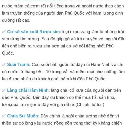
nước mắm cá cơm rất nổi tiếng trong và ngoài nước theo cách
làm truyền thống của người dân Phú Quốc với hàm lượng dinh
dưỡng rất cao.
✅
Cơ sở sản xuất Rượu sim
: loại rượu vang làm từ những trái
sim rừng tím mọng. Sau đó gặp gỡ và trò chuyện với người đầu
tiên chế biến ra rượu sim sơn tại cơ sở nổi tiếng nhất Phú
Quốc.
✅
Suối Tranh
: Con suối bắt nguồn từ dãy núi Hàm Ninh và chỉ
có nước từ tháng 05 – 10 trong vắt và mềm mại như những tấm
lụa được nhiều du khách ghé thăm khi đến Phú Quốc.
✅
Làng chài Hàm Ninh
: làng chài cổ xưa của người dân trên
đảo Phú Quốc. Đến đây du khách có thể mua hải sản khô,
tươi,quà lưu niệm ở đây với giá rất rẻ.(Chi phí tự túc)
✅
Chùa Sư Muôn
: Đây chính là ngôi chùa tưởng nhớ đến vị
thiền sư có lòng yêu nước nồng nồn trong thời kỳ kháng chiến