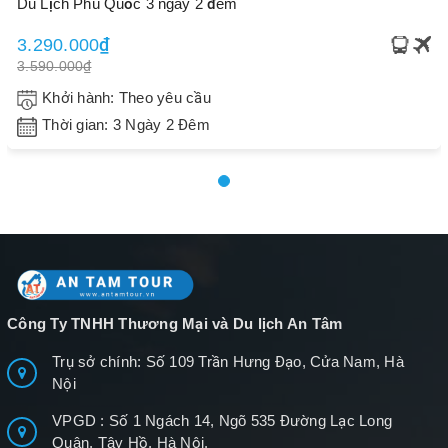
Du Lịch Phú Quốc 3 ngày 2 đêm
3.290.000₫
3.590.000₫
Khởi hành: Theo yêu cầu
Thời gian: 3 Ngày 2 Đêm
Công Ty TNHH Thương Mại và Du lịch An Tâm
Trụ sở chính: Số 109 Trần Hưng Đạo, Cửa Nam, Hà
Nội
VPGD : Số 1 Ngách 14, Ngõ 535 Đường Lạc Long
Quân, Tây Hồ, Hà Nội.