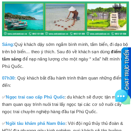
Sáng:
Quý khách dậy sớm ngắm bình minh, tắm biển, đi dạo bộ
trên bờ biển… theo ý thích. Sau đó về khách sạn dùng
điểm
tâm sáng
để nạp năng lượng cho một ngày “ xõa” hết mình tại
Phú Quốc.
07h30:
Quý khách bắt đầu hành trình thăm quan những điểm
đến:
✅
Ngọc trai cao cấp Phú Quốc
: du khách sẽ được tận mắt
tham quan quy trình nuôi trai lấy ngọc tại các cơ sở nuôi cấy
ngọc trai chuyên nghiệp hàng đầu tại Phú Quốc.
✅
Ngồi tàu khám phá Nam Đảo
: Với đội ngủ thủy thủ đoàn &
HDV địa phương giàu kinh nghiệm, quý khách sẽ tận hưởng