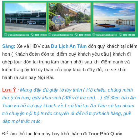
Sáng:
Xe và HDV của
Du Lịch An Tâm
đón quý khách tại điểm
hẹn { Khách đoàn đón tại điểm quý khách yêu cầu | khách đi
ghép tour đón tại trung tâm thành phố} sau khi điểm danh và
kiểm tra giấy tờ tùy thân của quý khách đầy đủ, xe sẽ khởi
hành ra sân bay Nội Bài.
Lưu Ý
:
Mang đầy đủ giấy tờ tùy thân ( Hộ chiếu, chứng minh
thư (còn hạn) giấy khai sinh (đối với trẻ em)... ) để đàm bảo An
Toàn và hỗ trợ quý khách về 1 số thủ tục An Tâm sẽ tạo nhóm
trò chuyện nội bộ trước chuyến đi để hỗ trợ khách hàng, giải
đáp mọi thắc mắc.
Để làm thủ tục lên máy bay khởi hành đi
Tour Phú Quốc