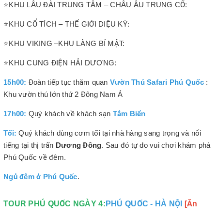
⭐KHU LÂU ĐÀI TRUNG TÂM – CHÂU ÂU TRUNG CỔ:
⭐KHU CỔ TÍCH – THẾ GIỚI DIỆU KỲ:
⭐KHU VIKING –KHU LÀNG BÍ MẬT:
⭐KHU CUNG ĐIỆN HẢI DƯƠNG:
15h00:
Đoàn tiếp tục thăm quan
Vườn Thú Safari Phú Quốc
:
Khu vườn thú lớn thứ 2 Đông Nam Á
17h00:
Quý khách về khách sạn
Tắm Biển
Tối:
Quý khách dùng cơm tối tại nhà hàng sang trọng và nổi
tiếng tại thị trấn
Dương Đông
. Sau đó tự do vui chơi khám phá
Phú Quốc về đêm.
Ngủ đêm ở Phú Quốc
.
TOUR PHÚ QUỐC NGÀY 4:
PHÚ QUỐC - HÀ NỘI
[Ăn