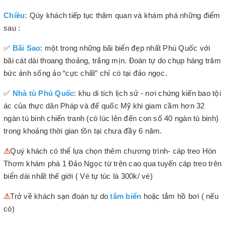
Chiều:
Qúy khách tiếp tục thăm quan và khám phá những điểm
sau :
✅
Bãi Sao
: một trong những bãi biển đẹp nhất Phú Quốc với
bãi cát dài thoang thoảng, trắng mịn. Đoàn tự do chụp hàng trăm
bức ảnh sống ảo “cực chất” chỉ có tại đảo ngọc.
✅
Nhà tù Phú Quốc
: khu di tích lịch sử - nơi chứng kiến bao tội
ác của thực dân Pháp và đế quốc Mỹ khi giam cầm hơn 32
ngàn tù binh chiến tranh (có lúc lên đến con số 40 ngàn tù binh)
trong khoảng thời gian tồn tại chưa đầy 6 năm.
⚠
Quý khách có thể lựa chọn thêm chương trình- cáp treo Hòn
Thơm khám phá 1 Đảo Ngọc từ trên cao qua tuyến cáp treo trên
biển dài nhất thế giới ( Vé tự túc là 300k/ vé)
⚠
Trở về khách sạn đoàn tự do
tắm biển
hoặc tắm hồ bơi ( nếu
có)