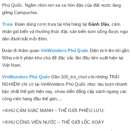
Phú Quốc. Ngắm nhìn nơi xa xa hòn đảo của đất nước láng
giềng Campuchia.
Trưa:
Đoàn dùng cơm trưa tại nhà hàng tại
Gành Dầu
, cảm
nhận gió biển và thưởng thức đặc sản biển tươi sống được ngư
dân đánh bắt mỗi đêm.
Đoàn đi thăm quan
VinWonders Phú Quốc
Diện tích lên tới gần
50ha với 6 phân khu chủ đề đặc sắc lần đầu tiên xuất hiện tại
Việt Nam.
VinWonders Phú Quốc
Gần 100_trò_chơi với những TRẢI
NGHIỆM chỉ có tại VinWonders Phú Quốc như: tàu lượn nhanh
bậc nhất thế giới hiện nay, show diễn đẳng cấp sánh ngang các
công viên hàng đầu thế giới,…
⭐KHU CẢM GIÁC MẠNH – THẾ GIỚI PHIÊU LƯU:
⭐KHU CÔNG VIÊN NƯỚC – THẾ GIỚI LỐC XOÁY