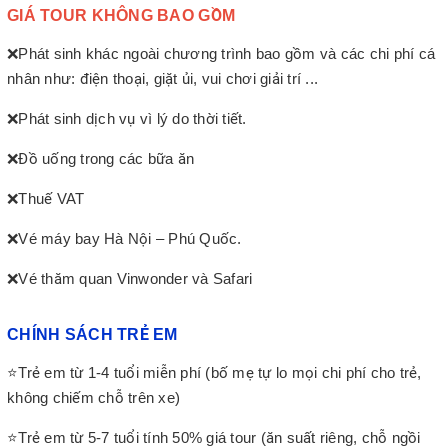
GIÁ TOUR KHÔNG BAO GỒM
❌Phát sinh khác ngoài chương trình bao gồm và các chi phí cá
nhân như: điện thoại, giặt ủi, vui chơi giải trí ...
❌Phát sinh dịch vụ vì lý do thời tiết.
❌Đồ uống trong các bữa ăn
❌Thuế VAT
❌Vé máy bay Hà Nội – Phú Quốc.
❌Vé thăm quan Vinwonder và Safari
CHÍNH SÁCH TRẺ EM
⭐Trẻ em từ 1-4 tuổi miễn phí (bố mẹ tự lo mọi chi phí cho trẻ,
không chiếm chỗ trên xe)
⭐Trẻ em từ 5-7 tuổi tính 50% giá tour (ăn suất riêng, chỗ ngồi