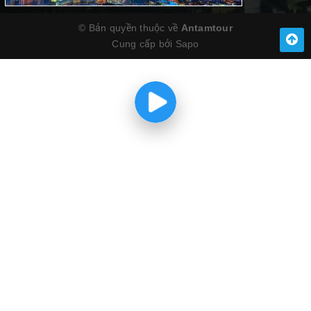
© Bản quyền thuộc về
Antamtour
Cung cấp bởi
Sapo