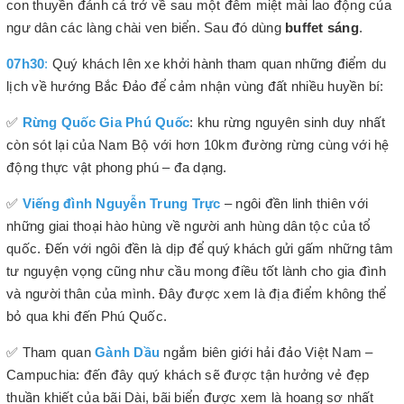
con thuyền đánh cá trở về sau một đêm miệt mài lao động của
ngư dân các làng chài ven biển. Sau đó dùng
buffet sáng
.
07h30
:
Quý khách lên xe khởi hành tham quan những điểm du
lịch về hướng Bắc Đảo để cảm nhận vùng đất nhiều huyền bí:
✅
Rừng Quốc Gia Phú Quốc
: khu rừng nguyên sinh duy nhất
còn sót lại của Nam Bộ với hơn 10km đường rừng cùng với hệ
động thực vật phong phú – đa dạng.
✅
Viếng đình Nguyễn Trung Trực
– ngôi đền linh thiên với
những giai thoại hào hùng về người anh hùng dân tộc của tổ
quốc. Đến với ngôi đền là dịp để quý khách gửi gấm những tâm
tư nguyện vọng cũng như cầu mong điều tốt lành cho gia đình
và người thân của mình. Đây được xem là địa điểm không thể
bỏ qua khi đến Phú Quốc.
✅ Tham quan
Gành Dầu
ngắm biên giới hải đảo Việt Nam –
Campuchia: đến đây quý khách sẽ được tận hưởng vẻ đẹp
thuần khiết của bãi Dài, bãi biển được xem là hoang sơ nhất