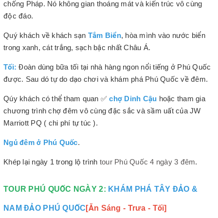
chống Pháp. Nó không gian thoáng mát và kiến trúc vô cùng
độc đáo.
Quý khách về khách sạn
Tắm Biển
, hòa mình vào nước biển
trong xanh, cát trắng, sạch bậc nhất Châu Á.
Tối:
Đoàn dùng bữa tối tại nhà hàng ngon nổi tiếng ở Phú Quốc
được. Sau dó tự do dạo chơi và khám phá Phú Quốc về đêm.
Qúy khách có thể tham quan ✅
chợ Dinh Cậu
hoặc tham gia
chương trình chợ đêm vô cùng đặc sắc và sầm uất của JW
Marriott PQ ( chi phí tự túc ).
Ngủ đêm ở Phú Quốc
.
Khép lại ngày 1 trong lộ trình
tour Phú Quốc 4 ngày 3 đêm
.
TOUR PHÚ QUỐC NGÀY 2:
KHÁM PHÁ TÂY ĐẢO &
NAM ĐẢO PHÚ QUỐC
[Ăn Sáng - Trưa - Tối]