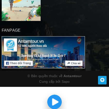
FANPAGE
© Bản quyền thuộc về
Antamtour
Cung cấp bởi
Sapo