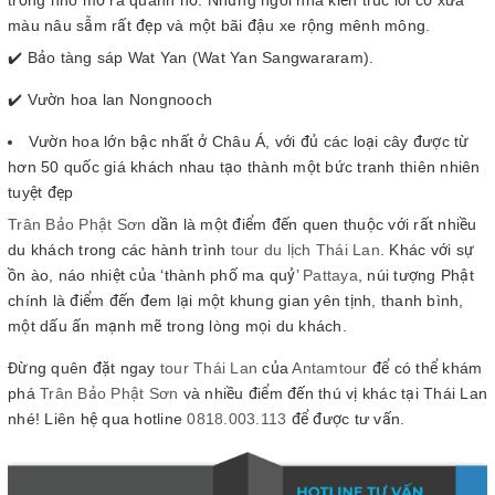
trồng nho mở ra quanh hồ. Những ngôi nhà kiến trúc lối cổ xưa
màu nâu sẫm rất đẹp và một bãi đậu xe rộng mênh mông.
✔️ Bảo tàng sáp Wat Yan (Wat Yan Sangwararam).
✔️ Vườn hoa lan Nongnooch
Vườn hoa lớn bậc nhất ở Châu Á, với đủ các loại cây được từ
hơn 50 quốc giá khách nhau tạo thành một bức tranh thiên nhiên
tuyệt đẹp
Trân Bảo Phật Sơn
dần là một điểm đến quen thuộc với rất nhiều
du khách trong các hành trình
tour du lịch Thái Lan
. Khác với sự
ồn ào, náo nhiệt của ‘thành phố ma quỷ’
Pattaya
, núi tượng Phật
chính là điểm đến đem lại một khung gian yên tịnh, thanh bình,
một dấu ấn mạnh mẽ trong lòng mọi du khách.
Đừng quên đặt ngay
tour Thái Lan
của
Antamtour
để có thể khám
phá
Trân Bảo Phật Sơn
và nhiều điểm đến thú vị khác tại Thái Lan
nhé! Liên hệ qua hotline
0818.003.113
để được tư vấn.