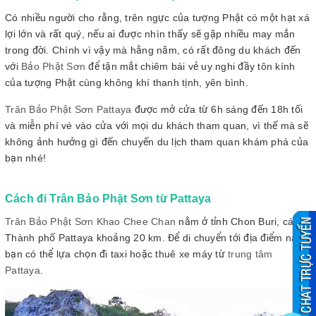
Có nhiều người cho rằng, trên ngực của tượng Phật có một hạt xá
lợi lớn và rất quý, nếu ai được nhìn thấy sẽ gặp nhiều may mắn
trong đời. Chính vì vậy mà hằng năm, có rất đông du khách đến
với
Bảo Phật Sơn
để tận mắt chiêm bái vẻ uy nghi đầy tôn kính
của tượng Phật cùng không khí thanh tịnh, yên bình.
Trân Bảo Phật Sơn Pattaya
được mở cửa từ 6h sáng đến 18h tối
và miễn phí vé vào cửa với mọi du khách tham quan, vì thế mà sẽ
không ảnh hưởng gì đến chuyến du lịch tham quan khám phá của
bạn nhé!
Cách đi Trân Bảo Phật Sơn từ Pattaya
Trân Bảo Phật Sơn Khao Chee Chan
nằm ở tỉnh Chon Buri, cách
Thành phố Pattaya khoảng 20 km. Để di chuyển tới địa điểm này
bạn có thể lựa chọn đi taxi hoặc thuê xe máy từ
trung tâm
Pattaya
.