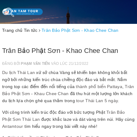
Toggle
navigation
Trang chủ
Tin tức
Trân Bảo Phật Sơn - Khao Chee Chan
Trân Bảo Phật Sơn - Khao Chee Chan
ĐĂNG BỞI
PHẠM VĂN TIẾN
VÀO LÚC 21/12/2022
Du lịch Thái Lan
xứ sở chùa Vàng sẽ khiến bạn không khỏi bất
ngờ bởi những kiến trúc chùa chiềng độc đáo và bắt mắt. Nằm
trong top các điểm đến nổi tiếng của
thành phố biển Pattaya
,
Trân
Bảo Phật Sơn
-
Khau Chee Chan
đã thu hút một lượng lớn khách
du lịch lựa chọn ghé qua thăm trong
tour Thái Lan 5 ngày
.
Với công trình kiến trúc độc đáo với bức tượng Phật
Trân Bảo
Phật Sơn Thái Lan
được khắc laze và dát vàng trên núi. Hãy cùng
Antamtour
tìm hiểu ngay trong bài viết này nhé!