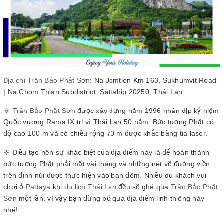
Địa chỉ Trân Bảo Phật Sơn
: Na Jomtien Km 163, Sukhumvit Road
| Na Chom Thian Subdistrict, Sattahip 20250, Thái Lan.
🔆
Trân Bảo Phật Sơn
được xây dựng năm 1996 nhân dịp kỷ niệm
Quốc vương Rama IX trị vì Thái Lan 50 năm. Bức tượng Phật có
độ cao 100 m và có chiều rộng 70 m được khắc bằng tia laser.
🔆 Điều tạo nên sự khác biệt của địa điểm này là để hoàn thành
bức tượng Phật phải mất vài tháng và những nét vẽ đường viền
trên đỉnh núi được thực hiện vào ban đêm. Nhiều du khách vui
chơi ở
Pattaya
khi
du lịch Thái Lan
đều sẽ ghé qua
Trân Bảo Phật
Sơn
một lần, vì vậy bạn đừng bỏ qua địa điểm linh thiêng này
nhé!