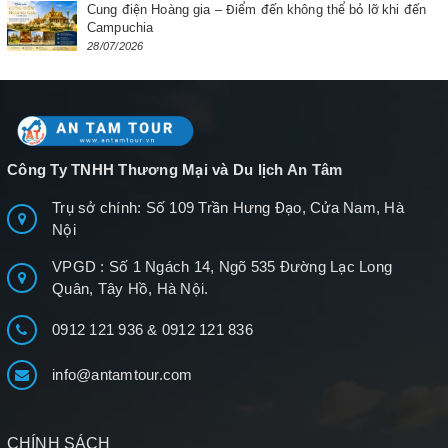
Cung điện Hoàng gia – Điểm đến không thể bỏ lỡ khi đến
Campuchia
28/07/2026
Công Ty TNHH Thương Mại và Du lịch An Tâm
Trụ sở chính: Số 109 Trần Hưng Đạo, Cửa Nam, Hà
Nội
VPGD : Số 1 Ngách 14, Ngõ 535 Đường Lạc Long
Quân, Tây Hồ, Hà Nội.
0912 121 936
&
0912 121 836
info@antamtour.com
CHÍNH SÁCH