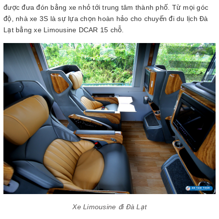
được đưa đón bằng xe nhỏ tới trung tâm thành phố. Từ mọi góc
độ, nhà xe 3S là sự lựa chọn hoàn hảo cho chuyến đi du lịch Đà
Lạt bằng xe Limousine DCAR 15 chỗ.
Xe Limousine đi Đà Lạt