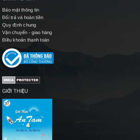
Bảo mật thông tin
Đổi trả và hoàn tiền
Quy định chung
Vận chuyển - giao hàng
Điều khoản thanh toán
GIỚI THIỆU