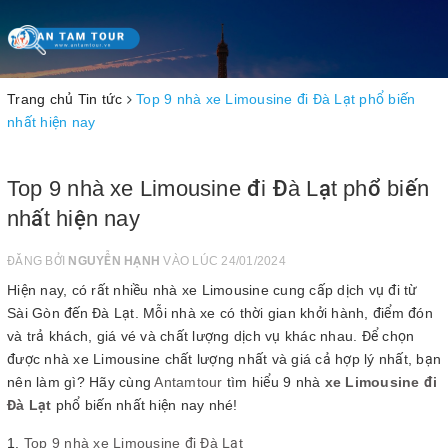
Toggle
navigation
Trang chủ
Tin tức
Top 9 nhà xe Limousine đi Đà Lạt phổ biến
nhất hiện nay
Top 9 nhà xe Limousine đi Đà Lạt phổ biến
nhất hiện nay
ĐĂNG BỞI
NGUYỄN HẠNH
VÀO LÚC 24/01/2024
Hiện nay, có rất nhiều nhà xe Limousine cung cấp dịch vụ đi từ
Sài Gòn đến Đà Lạt. Mỗi nhà xe có thời gian khởi hành, điểm đón
và trả khách, giá vé và chất lượng dịch vụ khác nhau. Để chọn
được nhà xe Limousine chất lượng nhất và giá cả hợp lý nhất, bạn
nên làm gì? Hãy cùng
Antamtour
tìm hiểu 9 nhà
xe Limousine đi
Đà Lạt
phổ biến nhất hiện nay nhé!
Top 9 nhà xe Limousine đi Đà Lạt