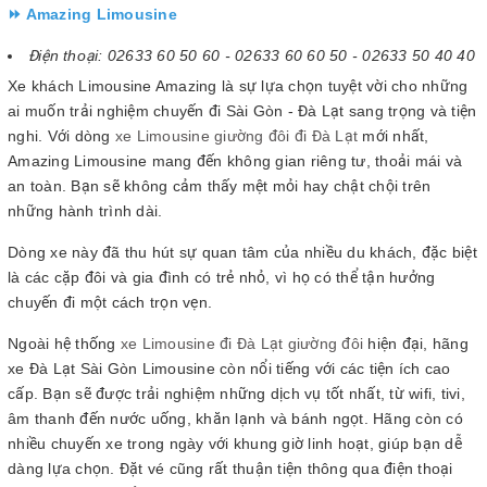
⏩ Amazing Limousine
Điện thoại: 02633 60 50 60 - 02633 60 60 50 - 02633 50 40 40
Xe khách Limousine Amazing là sự lựa chọn tuyệt vời cho những
ai muốn trải nghiệm chuyến đi Sài Gòn - Đà Lạt sang trọng và tiện
nghi. Với dòng
xe Limousine giường đôi đi Đà Lạt
mới nhất,
Amazing Limousine mang đến không gian riêng tư, thoải mái và
an toàn. Bạn sẽ không cảm thấy mệt mỏi hay chật chội trên
những hành trình dài.
Dòng xe này đã thu hút sự quan tâm của nhiều du khách, đặc biệt
là các cặp đôi và gia đình có trẻ nhỏ, vì họ có thể tận hưởng
chuyến đi một cách trọn vẹn.
Ngoài hệ thống
xe Limousine đi Đà Lạt giường đôi
hiện đại, hãng
xe Đà Lạt Sài Gòn Limousine còn nổi tiếng với các tiện ích cao
cấp. Bạn sẽ được trải nghiệm những dịch vụ tốt nhất, từ wifi, tivi,
âm thanh đến nước uống, khăn lạnh và bánh ngọt. Hãng còn có
nhiều chuyến xe trong ngày với khung giờ linh hoạt, giúp bạn dễ
dàng lựa chọn. Đặt vé cũng rất thuận tiện thông qua điện thoại