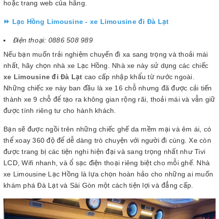
hoặc trang web của hãng.
⏩ Lạc Hồng Limousine - xe Limousine đi Đà Lạt
Điện thoại: 0886 508 989
Nếu bạn muốn trải nghiệm chuyến đi xa sang trọng và thoải mái
nhất, hãy chọn nhà xe Lạc Hồng. Nhà xe này sử dụng các chiếc
xe Limousine đi Đà Lạt
cao cấp nhập khẩu từ nước ngoài.
Những chiếc xe này ban đầu là xe 16 chỗ nhưng đã được cải tiến
thành xe 9 chỗ để tạo ra không gian rộng rãi, thoải mái và vẫn giữ
được tính riêng tư cho hành khách.
Bạn sẽ được ngồi trên những chiếc ghế da mềm mại và êm ái, có
thể xoay 360 độ để dễ dàng trò chuyện với người đi cùng. Xe còn
được trang bị các tiện nghi hiện đại và sang trọng nhất như Tivi
LCD, Wifi nhanh, và ổ sạc điện thoại riêng biệt cho mỗi ghế. Nhà
xe Limousine Lạc Hồng là lựa chọn hoàn hảo cho những ai muốn
khám phá Đà Lạt và Sài Gòn một cách tiện lợi và đẳng cấp.