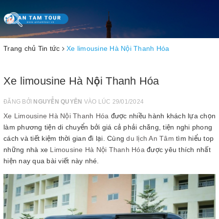
Toggle
navigation
Trang chủ
Tin tức
Xe limousine Hà Nội Thanh Hóa
Xe limousine Hà Nội Thanh Hóa
ĐĂNG BỞI
NGUYỄN QUYÊN
VÀO LÚC 29/01/2024
Xe Limousine Hà Nội Thanh Hóa
được nhiều hành khách lựa chọn
làm phương tiện di chuyển bởi giá cả phải chăng, tiện nghi phong
cách và tiết kiệm thời gian đi lại. Cùng
du lịch An Tâm
tìm hiểu top
những nhà xe
Limousine Hà Nội Thanh Hóa
được yêu thích nhất
hiện nay qua bài viết này nhé.