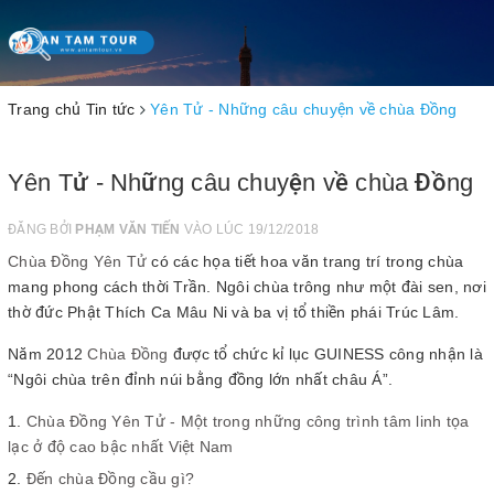
Toggle
navigation
Trang chủ
Tin tức
Yên Tử - Những câu chuyện về chùa Đồng
Yên Tử - Những câu chuyện về chùa Đồng
ĐĂNG BỞI
PHẠM VĂN TIẾN
VÀO LÚC 19/12/2018
Chùa Đồng Yên Tử
có các họa tiết hoa văn trang trí trong chùa
mang phong cách thời Trần. Ngôi chùa trông như một đài sen, nơi
thờ đức Phật Thích Ca Mâu Ni và ba vị tổ thiền phái Trúc Lâm.
Năm 2012
Chùa Đồng
được tổ chức kỉ lục GUINESS công nhận là
“Ngôi chùa trên đỉnh núi bằng đồng lớn nhất châu Á”.
Chùa Đồng Yên Tử - Một trong những công trình tâm linh tọa
lạc ở độ cao bậc nhất Việt Nam
Đến chùa Đồng cầu gì?