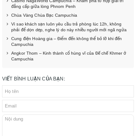
Casino NagaWorld Campuchia – Khám phá tổ hợp giải trí
đẳng cấp giữa lòng Phnom Penh
Chùa Vàng Chùa Bạc Campuchia
Vì sao khách sạn luôn yêu cầu trả phòng lúc 12h, không
phải để dọn dẹp, nghe lý do này nhiều người mới ngã ngửa
Cung điện Hoàng gia – Điểm đến không thể bỏ lỡ khi đến
Campuchia
Angkor Thom – Kinh thành cổ hùng vĩ của Đế chế Khmer ở
Campuchia
VIẾT BÌNH LUẬN CỦA BẠN: