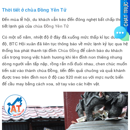
Thời tiết ở chùa Đồng Yên Tử
Đến mùa lễ hội, du khách vẫn kéo đến đông nghẹt bất chấp thời
tiết lạnh giá của
chùa Đồng Yên Tử
Có một số năm, nhiệt độ ở đây đã xuống mức thấp kỉ lục dưới 4
độ, BTC Hội xuân đã liên tục thông báo về mức lạnh kỷ lục qua hệ
thống loa phát thanh tại đỉnh
Chùa Đồng
để cảnh báo du khách
cẩn trọng trong việc hành hương khi lên đỉnh non thiêng nhưng
dòng người vẫn tấp nập, rồng rắn nối đuôi nhau, chen chúc muốn
tiến sát vào thành chùa Đồng, tiến đến quả chuông và quả khánh
được treo trên đỉnh non ở độ cao 920 mét so với mực nước biển
để cầu may bằng cách xoa, sờ tay vào các hiện vật.