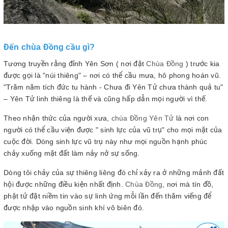
Đến chùa Đồng cầu gì?
Tương truyền rằng đỉnh Yên Sơn ( nơi đặt
Chùa Đồng
) trước kia
được gọi là "núi thiêng" – nơi có thể cầu mưa, hô phong hoán vũ.
"Trăm năm tích đức tu hành - Chưa đi Yên Tử chưa thành quả tu"
– Yên Tử linh thiêng là thế và cũng hấp dẫn mọi người vì thế.
Theo nhận thức của người xưa,
chùa Đồng Yên Tử
là nơi con
người có thể cầu viện được " sinh lực của vũ trụ" cho mọi mặt của
cuộc đời. Dòng sinh lực vũ trụ này như mọi nguồn hạnh phúc
chảy xuống mặt đất làm nảy nở sự sống.
Dòng tôi chảy của sự thiêng liêng đó chỉ xảy ra ở những mảnh đất
hội được những điều kiện nhất định.
Chùa Đồng
, nơi mà tín đồ,
phật tử đặt niềm tin vào sự linh ứng mỗi lần đến thăm viếng để
được nhập vào nguồn sinh khí vô biên đó.