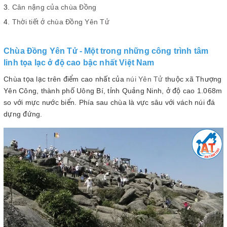
Cân nặng của chùa Đồng
Thời tiết ở chùa Đồng Yên Tử
Chùa Đồng Yên Tử - Một trong những công trình tâm
linh tọa lạc ở độ cao bậc nhất Việt Nam
Chùa tọa lạc trên điểm cao nhất của
núi Yên Tử
thuộc xã Thượng
Yên Công, thành phố Uông Bí, tỉnh Quảng Ninh, ở độ cao 1.068m
so với mực nước biển. Phía sau chùa là vực sâu với vách núi đá
dựng đứng.