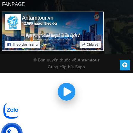
FANPAGE
© Bản quyền thuộc về
Antamtour
Cung cấp bởi
Sapo