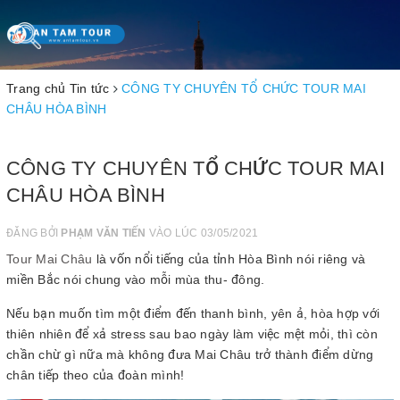
Toggle
navigation
Trang chủ
Tin tức
CÔNG TY CHUYÊN TỔ CHỨC TOUR MAI
CHÂU HÒA BÌNH
CÔNG TY CHUYÊN TỔ CHỨC TOUR MAI
CHÂU HÒA BÌNH
ĐĂNG BỞI
PHẠM VĂN TIẾN
VÀO LÚC 03/05/2021
Tour Mai Châu
là vốn nổi tiếng của tỉnh Hòa Bình nói riêng và
miền Bắc nói chung vào mỗi mùa thu- đông.
Nếu bạn muốn tìm một điểm đến thanh bình, yên ả, hòa hợp với
thiên nhiên để xả stress sau bao ngày làm việc mệt mỏi, thì còn
chần chừ gì nữa mà không đưa Mai Châu trở thành điểm dừng
chân tiếp theo của đoàn mình!