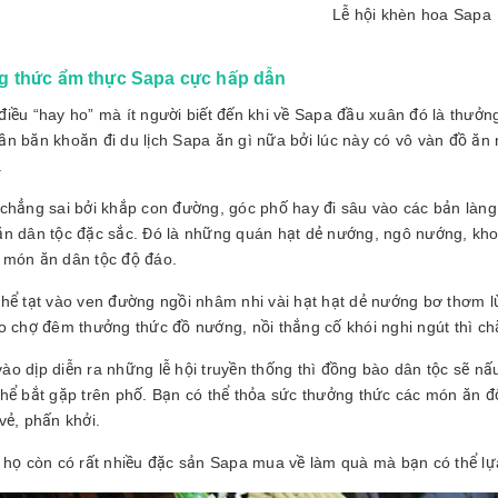
Lễ hội khèn hoa Sapa
 thức ẩm thực Sapa cực hấp dẫn
điều “hay ho” mà ít người biết đến khi về Sapa đầu xuân đó là thưở
ần băn khoăn đi du lịch Sapa ăn gì nữa bởi lúc này có vô vàn đồ ăn 
.
 chẳng sai bởi khắp con đường, góc phố hay đi sâu vào các bản làn
ăn dân tộc đặc sắc. Đó là những quán hạt dẻ nướng, ngô nướng, kh
 món ăn dân tộc độ đáo.
thể tạt vào ven đường ngồi nhâm nhi vài hạt hạt dẻ nướng bơ thơm l
ào chợ đêm thưởng thức đồ nướng, nồi thắng cố khói nghi ngút thì ch
ào dịp diễn ra những lễ hội truyền thống thì đồng bào dân tộc sẽ n
thể bắt gặp trên phố. Bạn có thể thỏa sức thưởng thức các món ăn 
vẻ, phấn khởi.
t họ còn có rất nhiều đặc sản Sapa mua về làm quà mà bạn có thể lự