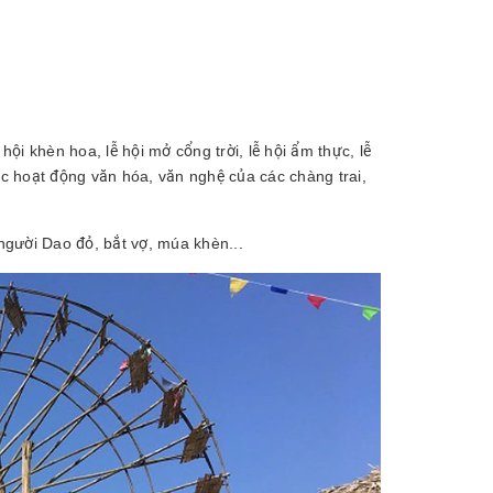
hội khèn hoa, lễ hội mở cổng trời, lễ hội ẩm thực, lễ
ác hoạt động văn hóa, văn nghệ của các chàng trai,
 người Dao đỏ, bắt vợ, múa khèn...