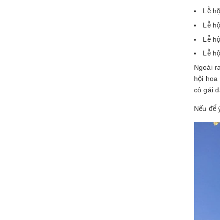
Lễ h
Lễ h
Lễ hộ
Lễ hộ
Ngoài ra
hội hoa 
cô gái 
Nếu để ý