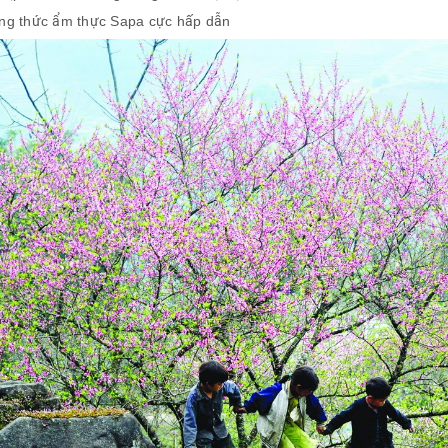
ng thức ẩm thực Sapa cực hấp dẫn