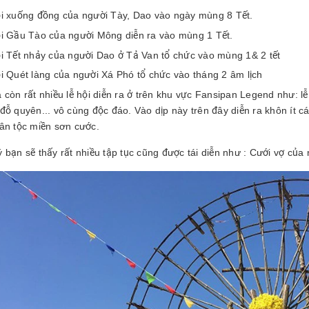
ội xuống đồng của người Tày, Dao vào ngày mùng 8 Tết.
ội Gầu Tào của người Mông diễn ra vào mùng 1 Tết.
i Tết nhảy của người Dao ở Tả Van tổ chức vào mùng 1& 2 tết
i Quét làng của người Xá Phó tổ chức vào tháng 2 âm lịch
 còn rất nhiều lễ hội diễn ra ở trên khu vực Fansipan Legend như: lễ 
đỗ quyên... vô cùng độc đáo. Vào dịp này trên đây diễn ra khôn ít c
dân tộc miền sơn cước.
 bạn sẽ thấy rất nhiều tập tục cũng được tái diễn như : Cưới vợ của