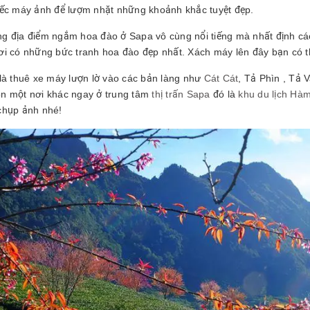
iếc máy ảnh để lượm nhặt những khoảnh khắc tuyệt đẹp.
g địa điểm ngắm hoa đào ở Sapa vô cùng nổi tiếng mà nhất định các
ơi có những bức tranh hoa đào đẹp nhất. Xách máy lên đây bạn có 
 là thuê xe máy lượn lờ vào các bản làng như
Cát Cát
, Tả Phìn , Tả 
n một nơi khác ngay ở trung tâm
thị trấn Sapa
đó là
khu du lịch Hà
chụp ảnh nhé!