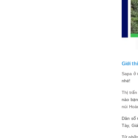
Giới th
Sapa ở 
nhé!
Thị trấ
nào bạn
núi Hoà
Dân số 
Tày, Gi
Từ nhữn