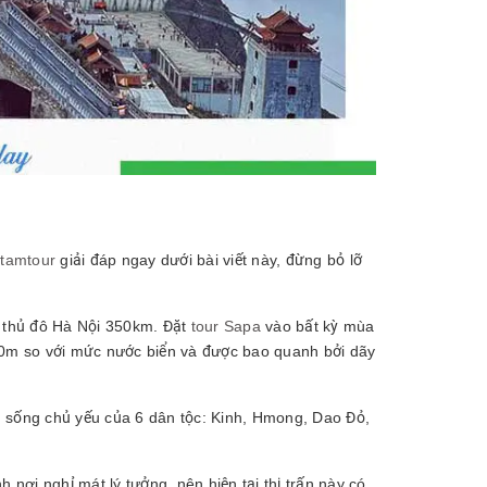
tamtour
giải đáp ngay dưới bài viết này, đừng bỏ lỡ
h thủ đô Hà Nội 350km. Đặt
tour Sapa
vào bất kỳ mùa
0m so với mức nước biển và được bao quanh bởi dãy
h sống chủ yếu của 6 dân tộc: Kinh, Hmong, Dao Đỏ,
ơi nghỉ mát lý tưởng, nên hiện tại thị trấn này có