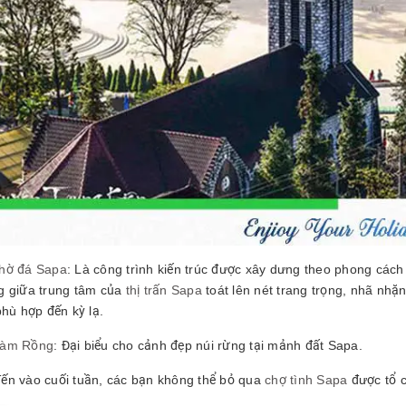
hờ đá Sapa
: Là công trình kiến trúc được xây dưng theo phong các
g giữa trung tâm của
thị trấn Sapa
toát lên nét trang trọng, nhã nhặ
phù hợp đến kỳ lạ.
Hàm Rồng
: Đại biểu cho cảnh đẹp núi rừng tại mảnh đất Sapa.
ến vào cuối tuần, các bạn không thể bỏ qua
chợ tình Sapa
được tổ c