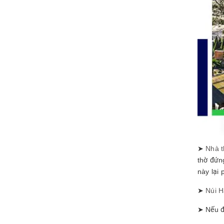
➤
Nhà t
thờ đứn
này lại 
➤
Núi 
➤ Nếu đ