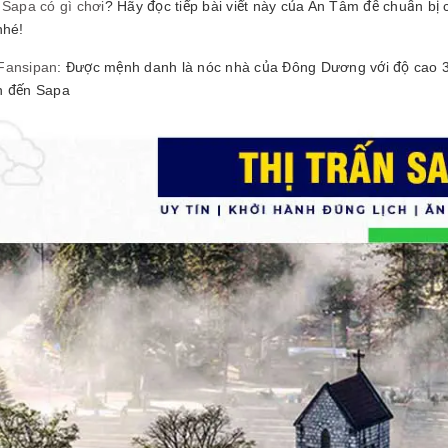
 Sapa có gì chơi
? Hãy đọc tiếp bài viết này của An Tâm để chuẩn b
nhé!
Fansipan
: Được mệnh danh là nóc nhà của Đông Dương với độ cao 3
n đến Sapa