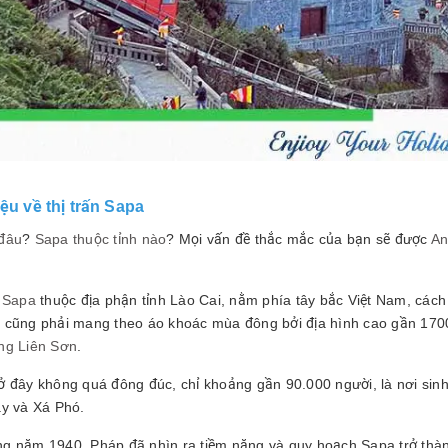
iệu về thị trấn Sapa
đâu
?
Sapa thuộc tỉnh nào
? Mọi vấn đề thắc mắc của bạn sẽ được
An
n Sapa
thuộc địa phận tỉnh Lào Cai, nằm phía tây bắc Việt Nam, các
 cũng phải mang theo áo khoác mùa đông bởi địa hình cao gần 170
ng Liên Sơn
.
ở đây không quá đông đúc, chỉ khoảng gần 90.000 người, là nơi sin
áy và Xá Phó.
g năm 1940, Pháp đã nhìn ra tiềm năng và quy hoạch Sapa trở thành n