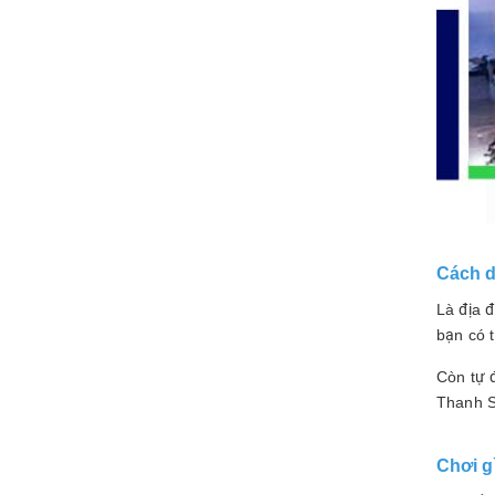
Cách d
Là địa 
bạn có 
Còn tự đ
Thanh S
Chơi gì