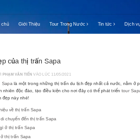
 chủ
Giới Thiệu
Tour Trong Nước
Tin tức
Dịch v
p của thị trấn Sapa
ỞI
PHẠM VĂN TIẾN
VÀO LÚC 11/05/2021
n Sapa
là một trong những thị trấn du lịch đẹp nhất cả nước, nằm ở 
n nhiên độc đáo, tạo điều kiện cho nơi đây có thể phát triển
tour Sap
h đẹp này nhé!
thiệu về thị trấn Sapa
di chuyển đến thị trấn Sapa
gì ở thị trấn Sapa
 ở thị trấn Sapa