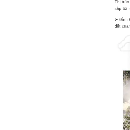
Thị trấn
sắp tới 
➤
Đỉnh 
đặt châ